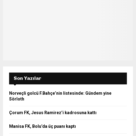
r
R
:
C
H
Son Yazılar
Norveçli golcü F.Bahçe’nin listesinde: Gündem yine
Sörloth
Çorum FK, Jesus Ramirez’i kadrosuna kattı
Manisa FK, Bolu’da üç puanı kaptı