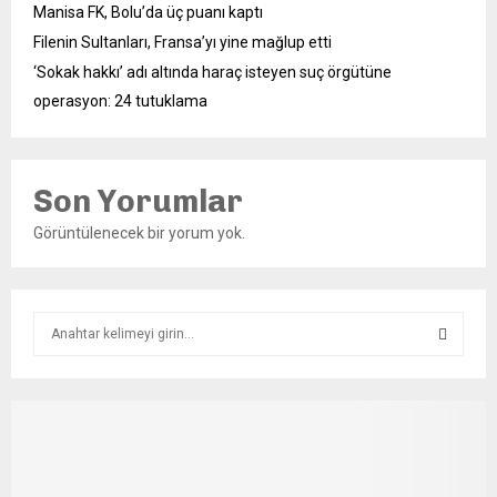
Manisa FK, Bolu’da üç puanı kaptı
Filenin Sultanları, Fransa’yı yine mağlup etti
‘Sokak hakkı’ adı altında haraç isteyen suç örgütüne
operasyon: 24 tutuklama
Son Yorumlar
Görüntülenecek bir yorum yok.
S
e
a
S
r
c
E
h
f
A
o