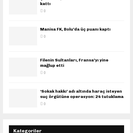
kattı
0
Manisa FK, Bolu’da üç puanı kaptı
0
Filenin Sultanları, Fransa’yı yine
mağlup etti
0
‘Sokak hakkı’ adı altında haraç isteyen
suç örgütüne operasyon: 24 tutuklama
0
Kategoriler