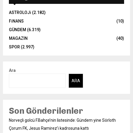
ASTROLOJi
(2.182)
FiNANS
(10)
GÜNDEM
(6.319)
MAGAZİN
(40)
SPOR
(2.997)
Ara
ARA
Son Gönderilenler
Norveçli golcü F.Bahçe’nin listesinde: Gündem yine Sörloth
Çorum FK, Jesus Ramirez’i kadrosuna kattı