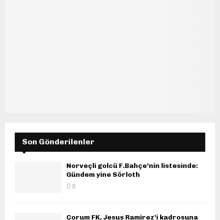
Son Gönderilenler
Norveçli golcü F.Bahçe’nin listesinde:
Gündem yine Sörloth
0
Çorum FK, Jesus Ramirez’i kadrosuna