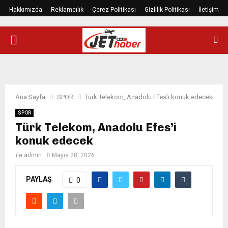
Hakkımızda
Reklamcılık
Çerez Politikası
Gizlilik Politikası
İletişim
PRIMARY
MENU
Ana Sayfa
SPOR
Türk Telekom, Anadolu Efes’i konuk edecek
SPOR
Türk Telekom, Anadolu Efes’i
konuk edecek
ile
admin
Mayıs 28, 2026
PAYLAŞ
0