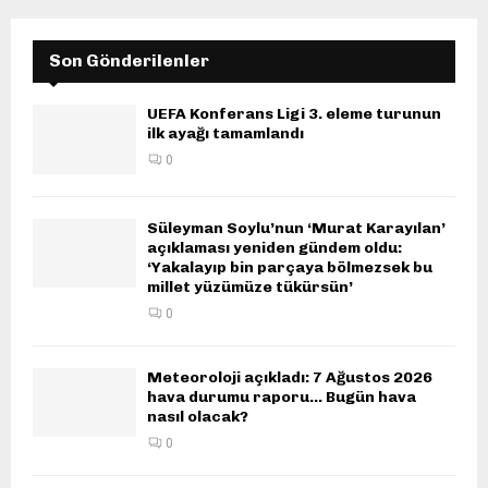
Son Gönderilenler
UEFA Konferans Ligi 3. eleme turunun
ilk ayağı tamamlandı
0
Süleyman Soylu’nun ‘Murat Karayılan’
açıklaması yeniden gündem oldu:
‘Yakalayıp bin parçaya bölmezsek bu
millet yüzümüze tükürsün’
0
Meteoroloji açıkladı: 7 Ağustos 2026
hava durumu raporu… Bugün hava
nasıl olacak?
0