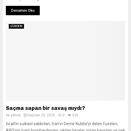
Devamını Oku
GÜNDEM
Saçma sapan bir savaş mıydı?
ile
admin
Haziran 29, 2025
0
329
İsrail’in suikast saldırıları, İran’ın Demir Kubbe’yi delen füzeleri,
ABD’nin İran’ı bombardımanı, yıkılan binalar, insan kayıpları ve pek