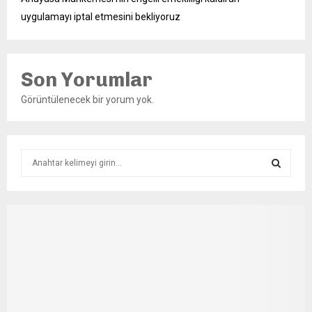
uygulamayı iptal etmesini bekliyoruz
Son Yorumlar
Görüntülenecek bir yorum yok.
S
e
a
S
r
c
E
h
f
A
o
r
R
:
C