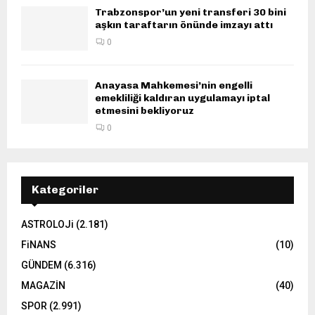
Trabzonspor’un yeni transferi 30 bini
aşkın taraftarın önünde imzayı attı
0
Anayasa Mahkemesi’nin engelli
emekliliği kaldıran uygulamayı iptal
etmesini bekliyoruz
0
Kategoriler
ASTROLOJi
(2.181)
FiNANS
(10)
GÜNDEM
(6.316)
MAGAZİN
(40)
SPOR
(2.991)