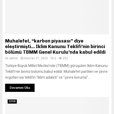
Muhalefet, “karbon piyasası” diye
eleştirmişti… İklim Kanunu Teklifi’nin birinci
bölümü TBMM Genel Kurulu’nda kabul edildi
ile
admin
Haziran 27, 2025
0
352
Türkiye Büyük Millet Meclisi’nde (TBMM) görüşülen İklim Kanunu
Teklifi’nin birinci bölümü kabul edildi. Muhalefet partileri ve çevre
örgütleri ise teklifin “iklim adaleti” ve “çevre koruma”...
Devamını Oku
SPOR