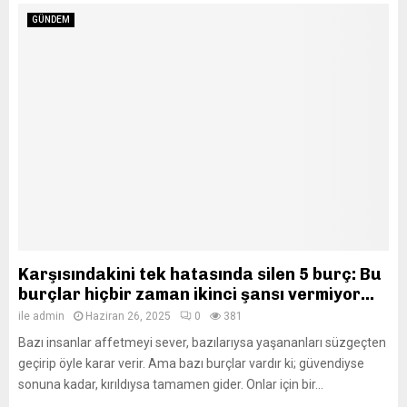
GÜNDEM
Karşısındakini tek hatasında silen 5 burç: Bu
burçlar hiçbir zaman ikinci şansı vermiyor…
ile
admin
Haziran 26, 2025
0
381
Bazı insanlar affetmeyi sever, bazılarıysa yaşananları süzgeçten
geçirip öyle karar verir. Ama bazı burçlar vardır ki; güvendiyse
sonuna kadar, kırıldıysa tamamen gider. Onlar için bir...