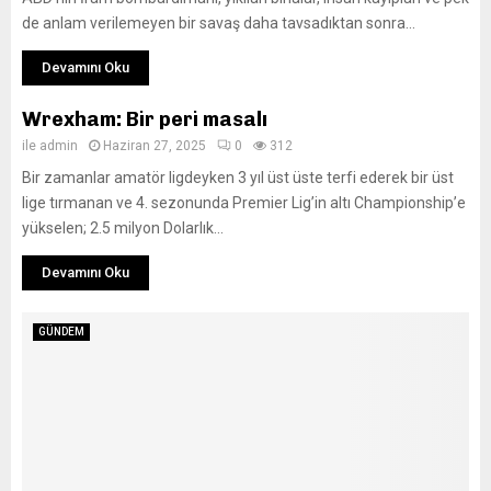
de anlam verilemeyen bir savaş daha tavsadıktan sonra...
Devamını Oku
Wrexham: Bir peri masalı
ile
admin
Haziran 27, 2025
0
312
Bir zamanlar amatör ligdeyken 3 yıl üst üste terfi ederek bir üst
lige tırmanan ve 4. sezonunda Premier Lig’in altı Championship’e
yükselen; 2.5 milyon Dolarlık...
Devamını Oku
GÜNDEM