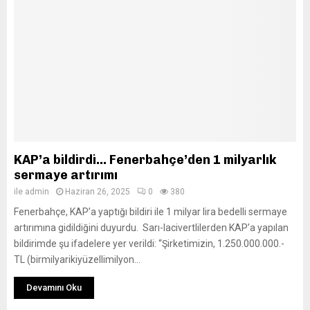
KAP’a bildirdi… Fenerbahçe’den 1 milyarlık
sermaye artırımı
ile
admin
Haziran 26, 2025
0
380
Fenerbahçe, KAP’a yaptığı bildiri ile 1 milyar lira bedelli sermaye
artırımına gidildiğini duyurdu. Sarı-lacivertlilerden KAP’a yapılan
bildirimde şu ifadelere yer verildi: “Şirketimizin, 1.250.000.000.-
TL (birmilyarikiyüzellimilyon...
Devamını Oku