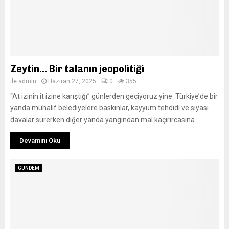
Zeytin… Bir talanın jeopolitiği
ile
admin
Haziran 27, 2025
0
355
“At izinin it izine karıştığı” günlerden geçiyoruz yine. Türkiye’de bir
yanda muhalif belediyelere baskınlar, kayyum tehdidi ve siyasi
davalar sürerken diğer yanda yangından mal kaçırırcasına...
Devamını Oku
GÜNDEM