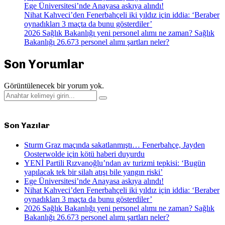
Ege Üniversitesi’nde Anayasa askıya alındı!
Nihat Kahveci’den Fenerbahçeli iki yıldız için iddia: ‘Beraber
oynadıkları 3 maçta da bunu gösterdiler’
2026 Sağlık Bakanlığı yeni personel alımı ne zaman? Sağlık
Bakanlığı 26.673 personel alımı şartları neler?
Son Yorumlar
Görüntülenecek bir yorum yok.
Search
Search
for:
Son Yazılar
Sturm Graz maçında sakatlanmıştı… Fenerbahçe, Jayden
Oosterwolde için kötü haberi duyurdu
YENİ Partili Rızvanoğlu’ndan av turizmi tepkisi: ‘Bugün
yapılacak tek bir silah atışı bile yangın riski’
Ege Üniversitesi’nde Anayasa askıya alındı!
Nihat Kahveci’den Fenerbahçeli iki yıldız için iddia: ‘Beraber
oynadıkları 3 maçta da bunu gösterdiler’
2026 Sağlık Bakanlığı yeni personel alımı ne zaman? Sağlık
Bakanlığı 26.673 personel alımı şartları neler?