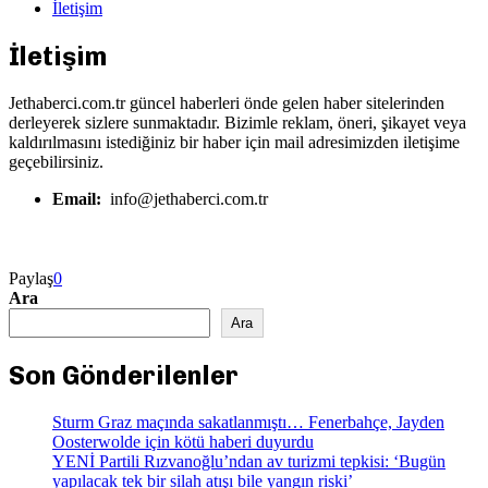
İletişim
İletişim
Jethaberci.com.tr güncel haberleri önde gelen haber sitelerinden
derleyerek sizlere sunmaktadır. Bizimle reklam, öneri, şikayet veya
kaldırılmasını istediğiniz bir haber için mail adresimizden iletişime
geçebilirsiniz.
Email:
info@jethaberci.com.tr
Paylaş
0
Ara
Ara
Son Gönderilenler
Sturm Graz maçında sakatlanmıştı… Fenerbahçe, Jayden
Oosterwolde için kötü haberi duyurdu
YENİ Partili Rızvanoğlu’ndan av turizmi tepkisi: ‘Bugün
yapılacak tek bir silah atışı bile yangın riski’