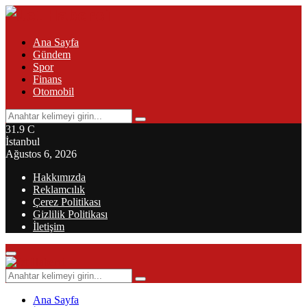
Ana Sayfa
Gündem
Spor
Finans
Otomobil
Search
Search
for:
31.9
C
İstanbul
Ağustos 6, 2026
Hakkımızda
Reklamcılık
Çerez Politikası
Gizlilik Politikası
İletişim
Primary
Menu
Search
Search
for:
Ana Sayfa