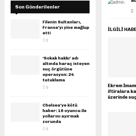
a
Son Gönderilenler
Filenin Sultanları,
Fransa’yı yine mağlup
İLGILI HAB
etti
0
‘Sokak hakkı’ adı
altında haraç isteyen
suç örgütüne
operasyon: 24
tutuklama
Ekrem İmam
0
iftiralara k
üzerinde su
Chelsea’ye kötü
haber: 16 oyuncu ile
yollarını ayırmak
zorunda
0