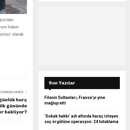
S
r
c
E
h
spordan
f
A
.com haber
o
izinsiz olarak
r
R
:
C
H
Son Yazılar
SONRAKI HABER
Filenin Sultanları, Fransa’yı yine
günlük burç
mağlup etti
 ilk gününde
ler bekliyor?
‘Sokak hakkı’ adı altında haraç isteyen
suç örgütüne operasyon: 24 tutuklama