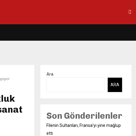
Ara
apıyor
ARA
kluk
 sanat
Son Gönderilenler
Filenin Sultanları, Fransa’yı yine mağlup
etti