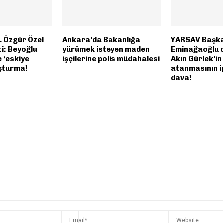
 Özgür Özel
Ankara’da Bakanlığa
YARSAV Başka
ti: Beyoğlu
yürümek isteyen maden
Eminağaoğlu 
e ‘eskiye
işçilerine polis müdahalesi
Akın Gürlek’in
şturma!
atanmasının ip
dava!
P