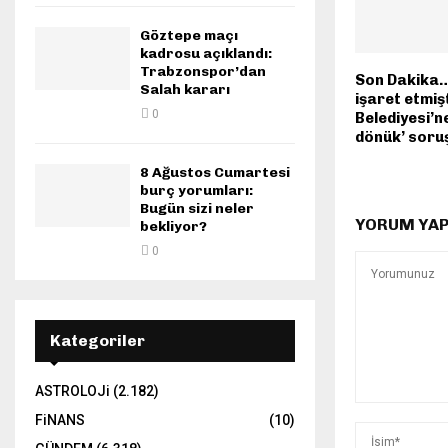
Göztepe maçı
kadrosu açıklandı:
Trabzonspor’dan
Son Dakika…
Salah kararı
işaret etmiş
0
Belediyesi’n
dönük’ soru
8 Ağustos Cumartesi
burç yorumları:
Bugün sizi neler
YORUM YA
bekliyor?
0
Kategoriler
ASTROLOJi
(2.182)
FiNANS
(10)