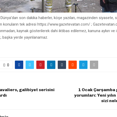
 Dünya’dan son dakika haberler, köşe yazıları, magazinden siyasete, 
n konuların tek adresi https://www.gazetevatan.com/ ; Gazetevatan
 alınmadan, kaynak gösterilerek dahi iktibas edilemez, kanuna aykırı ve 
 başka yerde yayınlanamaz.
0
avaliers, galibiyet serisini
1 Ocak Çarşamba 
ardı
yorumları: Yeni yılın
sizi ne