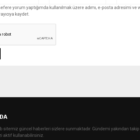
 sefere yorum yaptığımda kullanılmak üzere adımı, e-posta adresimi ve 
rayıcıya kaydet.
DA
b sitemiz güncel haberleri sizlere sunmaktadır. Gündemi yakından takip
 aktif kullanabilirsiniz.