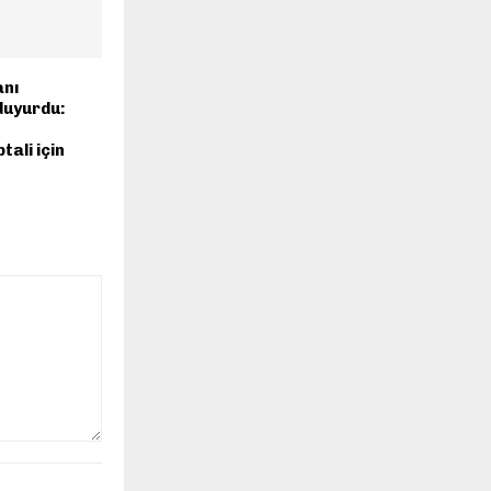
nı
duyurdu:
tali için