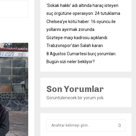
‘Sokak hakkı’ adı altında haraç isteyen
suç örgütüne operasyon: 24 tutuklama
Chelsea’ye kötü haber: 16 oyuncu ile
yollarını ayırmak zorunda
Göztepe maçı kadrosu açıklandı:
Trabzonspor’dan Salah kararı
8 Ağustos Cumartesi burç yorumları:
Bugün sizi neler bekliyor?
Son Yorumlar
Görüntülenecek bir yorum yok.
S
e
a