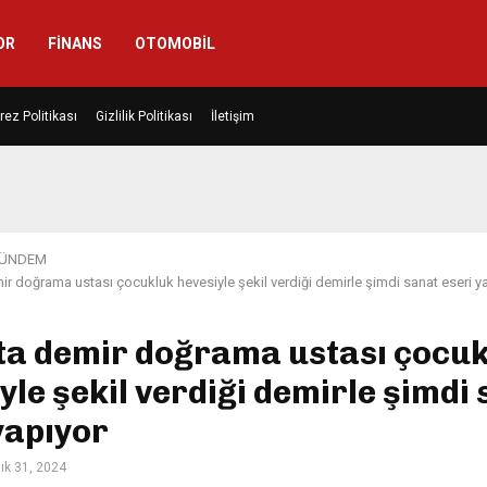
OR
FINANS
OTOMOBIL
rez Politikası
Gizlilik Politikası
İletişim
ÜNDEM
ir doğrama ustası çocukluk hevesiyle şekil verdiği demirle şimdi sanat eseri y
’ta demir doğrama ustası çocu
yle şekil verdiği demirle şimdi
yapıyor
lık 31, 2024