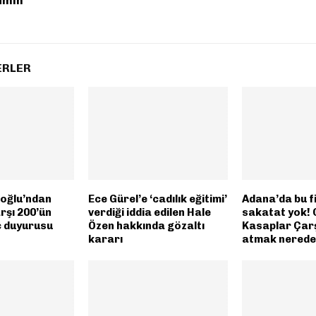
dmin
ERLER
oğlu’ndan
Ece Gürel’e ‘cadılık eğitimi’
Adana’da bu f
arşı 200’ün
verdiği iddia edilen Hale
sakatat yok! 
ç duyurusu
Özen hakkında gözaltı
Kasaplar Çarş
kararı
atmak nerede