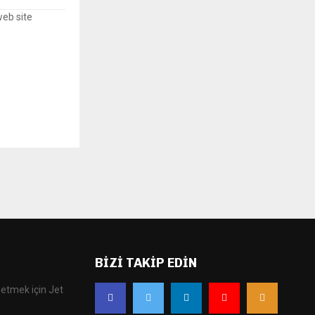
web site
BIZI TAKIP EDIN
 etmek için Jet