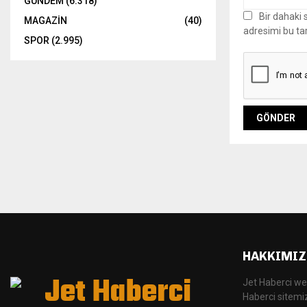
GÜNDEM
(6.318)
Bir dahaki
MAGAZİN
(40)
adresimi bu ta
SPOR
(2.995)
HAKKIMIZ
Jet Haberci we
Haberci sitemizi