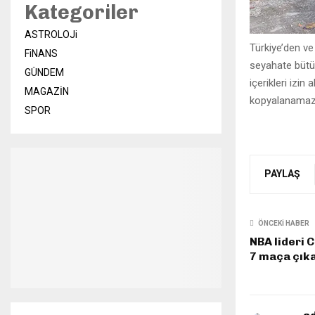
Kategoriler
ASTROLOJi
Türkiye’den ve
FiNANS
seyahate bütü
GÜNDEM
içerikleri izin
MAGAZİN
kopyalanamaz,
SPOR
PAYLAŞ
ÖNCEKI HABER
NBA lideri C
7 maça çık