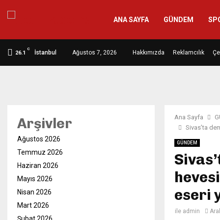
ANA SAYFA
GÜNDEM
SP
C
İstanbul
Ağustos 7, 2026
Hakkımızda
Reklamcılık
Çe
26.1
Ana Sayfa
G
Arşivler
Sivas’ta dem
Ağustos 2026
GÜNDEM
Temmuz 2026
Sivas
Haziran 2026
hevesi
Mayıs 2026
eseri 
Nisan 2026
Mart 2026
ile
admin
Ara
Şubat 2026