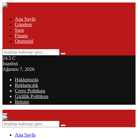
Ana Sayfa
Gündem
Spor
Finans
Otomobil
Search
Search
for:
24.5
C
İstanbul
Ağustos 7, 2026
Hakkımızda
Reklamcılık
Çerez Politikası
Gizlilik Politikası
İletişim
Primary
Menu
Search
Search
for:
Ana Sayfa