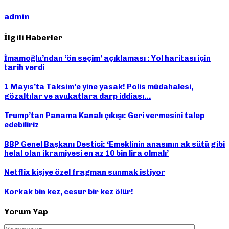
admin
İlgili Haberler
İmamoğlu’ndan ‘ön seçim’ açıklaması : Yol haritası için
tarih verdi
1 Mayıs’ta Taksim’e yine yasak! Polis müdahalesi,
gözaltılar ve avukatlara darp iddiası…
Trump’tan Panama Kanalı çıkışı: Geri vermesini talep
edebiliriz
BBP Genel Başkanı Destici: ‘Emeklinin anasının ak sütü gibi
helal olan ikramiyesi en az 10 bin lira olmalı’
Netflix kişiye özel fragman sunmak istiyor
Korkak bin kez, cesur bir kez ölür!
Yorum Yap