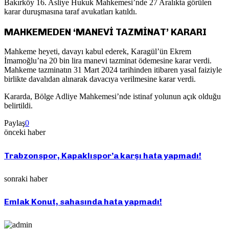
Bakırköy 16. Asliye Hukuk Mahkemesi’nde 27 Aralıkta görülen
karar duruşmasına taraf avukatları katıldı.
MAHKEMEDEN ‘MANEVİ TAZMİNAT’ KARARI
Mahkeme heyeti, davayı kabul ederek, Karagül’ün Ekrem
İmamoğlu’na 20 bin lira manevi tazminat ödemesine karar verdi.
Mahkeme tazminatın 31 Mart 2024 tarihinden itibaren yasal faiziyle
birlikte davalıdan alınarak davacıya verilmesine karar verdi.
Kararda, Bölge Adliye Mahkemesi’nde istinaf yolunun açık olduğu
belirtildi.
Paylaş
0
önceki haber
Trabzonspor, Kapaklıspor’a karşı hata yapmadı!
sonraki haber
Emlak Konut, sahasında hata yapmadı!