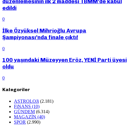
düzenlemesinin ilk 2 maddesi TBMM’de kabul
edildi
0
İlke Özyüksel Mihrioğlu Avrupa
Şampiyonası’nda finale çıktı!
0
100 yaşındaki Müzeyyen Eröz, YENİ Parti üyesi
oldu
0
Kategoriler
ASTROLOJi
(2.181)
FiNANS
(10)
GÜNDEM
(6.314)
MAGAZİN
(40)
SPOR
(2.990)