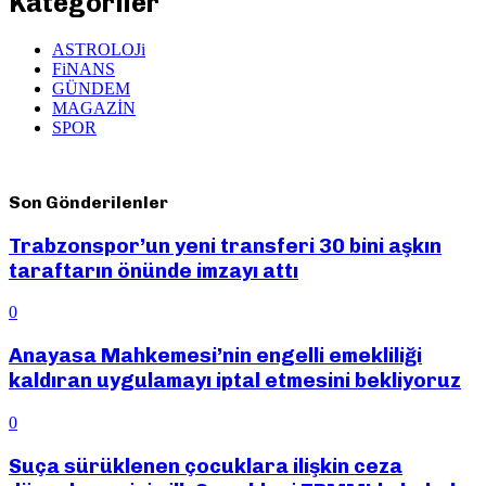
Kategoriler
ASTROLOJi
FiNANS
GÜNDEM
MAGAZİN
SPOR
Son Gönderilenler
Trabzonspor’un yeni transferi 30 bini aşkın
taraftarın önünde imzayı attı
0
Anayasa Mahkemesi’nin engelli emekliliği
kaldıran uygulamayı iptal etmesini bekliyoruz
0
Suça sürüklenen çocuklara ilişkin ceza