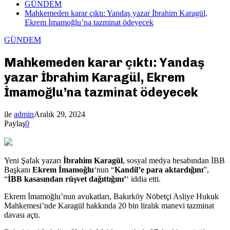
GÜNDEM
Mahkemeden karar çıktı: Yandaş yazar İbrahim Karagül,
Ekrem İmamoğlu’na tazminat ödeyecek
GÜNDEM
Mahkemeden karar çıktı: Yandaş
yazar İbrahim Karagül, Ekrem
İmamoğlu’na tazminat ödeyecek
ile
admin
Aralık 29, 2024
Paylaş
0
Yeni Şafak yazarı
İbrahim Karagül
, sosyal medya hesabından İBB
Başkanı
Ekrem İmamoğlu
‘nun “
Kandil’e para aktardığını
”,
“
İBB kasasından rüşvet dağıttığını’
‘ iddia etti.
Ekrem İmamoğlu’nun avukatları, Bakırköy Nöbetçi Asliye Hukuk
Mahkemesi’nde Karagül hakkında 20 bin liralık manevi tazminat
davası açtı.