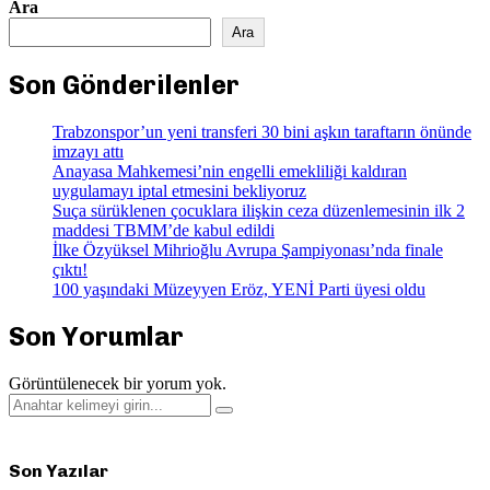
Ara
Ara
Son Gönderilenler
Trabzonspor’un yeni transferi 30 bini aşkın taraftarın önünde
imzayı attı
Anayasa Mahkemesi’nin engelli emekliliği kaldıran
uygulamayı iptal etmesini bekliyoruz
Suça sürüklenen çocuklara ilişkin ceza düzenlemesinin ilk 2
maddesi TBMM’de kabul edildi
İlke Özyüksel Mihrioğlu Avrupa Şampiyonası’nda finale
çıktı!
100 yaşındaki Müzeyyen Eröz, YENİ Parti üyesi oldu
Son Yorumlar
Görüntülenecek bir yorum yok.
Search
Search
for:
Son Yazılar