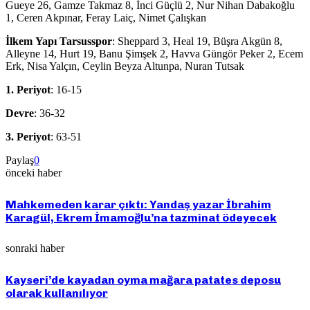
Gueye 26, Gamze Takmaz 8, İnci Güçlü 2, Nur Nihan Dabakoğlu
1, Ceren Akpınar, Feray Laiç, Nimet Çalışkan
İlkem
Yapı
Tarsusspor
: Sheppard 3, Heal 19, Büşra Akgün 8,
Alleyne 14, Hurt 19, Banu Şimşek 2, Havva Güngör Peker 2, Ecem
Erk, Nisa Yalçın, Ceylin Beyza Altunpa, Nuran Tutsak
1. Periyot
: 16-15
Devre
: 36-32
3. Periyot
: 63-51
Paylaş
0
önceki haber
Mahkemeden karar çıktı: Yandaş yazar İbrahim
Karagül, Ekrem İmamoğlu’na tazminat ödeyecek
sonraki haber
Kayseri’de kayadan oyma mağara patates deposu
olarak kullanılıyor