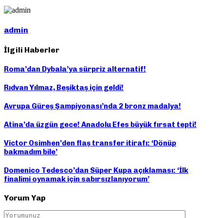
admin
İlgili Haberler
Roma’dan Dybala’ya sürpriz alternatif!
Rıdvan Yılmaz, Beşiktaş için geldi!
Avrupa Güreş Şampiyonası’nda 2 bronz madalya!
Atina’da üzgün gece! Anadolu Efes büyük fırsat tepti!
Victor Osimhen’den flaş transfer itirafı: ‘Dönüp
bakmadım bile’
Domenico Tedesco’dan Süper Kupa açıklaması: ‘İlk
finalimi oynamak için sabırsızlanıyorum’
Yorum Yap