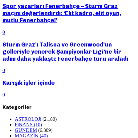
Spor yazarları Fenerbahçe – Sturm Graz
maçını değerlendirdi: ‘Elit kadro, elit oyun,
mutlu Fenerbahçe!’
0
Sturm Graz’ı Talisca ve Greenwood’un
golleriyle yenerek Şampiyonlar Ligi’ne bir
adım daha yaklaştı: Fenerbahçe turu araladı
0
Karışık işler içinde
0
Kategoriler
ASTROLOJi
(2.180)
FiNANS
(10)
GÜNDEM
(6.309)
MAGAZİN
(40)