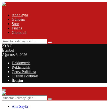
Ana Sayfa
Gündem
Spor
Finans
Otomobil
Search
Search
for:
29.8
C
İstanbul
Ağustos 6, 2026
Hakkımızda
Reklamcılık
Çerez Politikası
Gizlilik Politikası
İletişim
Primary
Menu
Search
Search
for:
Ana Sayfa