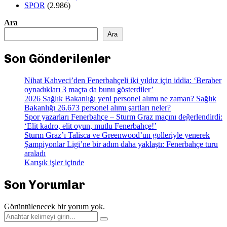
SPOR
(2.986)
Ara
Ara
Son Gönderilenler
Nihat Kahveci’den Fenerbahçeli iki yıldız için iddia: ‘Beraber
oynadıkları 3 maçta da bunu gösterdiler’
2026 Sağlık Bakanlığı yeni personel alımı ne zaman? Sağlık
Bakanlığı 26.673 personel alımı şartları neler?
Spor yazarları Fenerbahçe – Sturm Graz maçını değerlendirdi:
‘Elit kadro, elit oyun, mutlu Fenerbahçe!’
Sturm Graz’ı Talisca ve Greenwood’un golleriyle yenerek
Şampiyonlar Ligi’ne bir adım daha yaklaştı: Fenerbahçe turu
araladı
Karışık işler içinde
Son Yorumlar
Görüntülenecek bir yorum yok.
Search
Search
for: