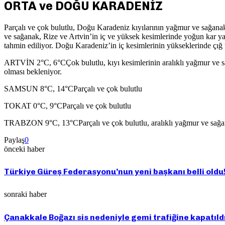
ORTA ve DOĞU KARADENİZ
Parçalı ve çok bulutlu, Doğu Karadeniz kıyılarının yağmur ve sağanak y
ve sağanak, Rize ve Artvin’in iç ve yüksek kesimlerinde yoğun kar yağ
tahmin ediliyor. Doğu Karadeniz’in iç kesimlerinin yükseklerinde çığ 
ARTVİN 2°C, 6°CÇok bulutlu, kıyı kesimlerinin aralıklı yağmur ve sağ
olması bekleniyor.
SAMSUN 8°C, 14°CParçalı ve çok bulutlu
TOKAT 0°C, 9°CParçalı ve çok bulutlu
TRABZON 9°C, 13°CParçalı ve çok bulutlu, aralıklı yağmur ve sağan
Paylaş
0
önceki haber
Türkiye Güreş Federasyonu’nun yeni başkanı belli oldu
sonraki haber
Çanakkale Boğazı sis nedeniyle gemi trafiğine kapatıldı