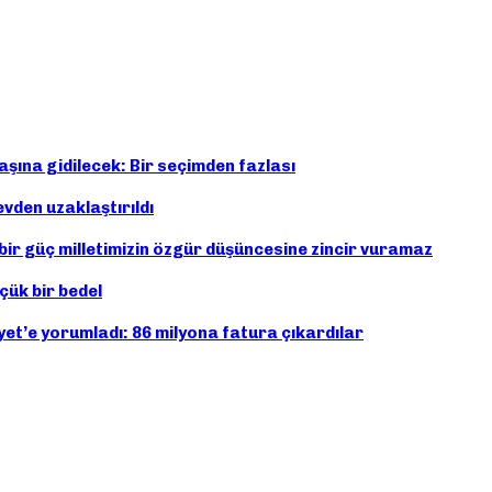
şına gidilecek: Bir seçimden fazlası
vden uzaklaştırıldı
ir güç milletimizin özgür düşüncesine zincir vuramaz
çük bir bedel
et’e yorumladı: 86 milyona fatura çıkardılar