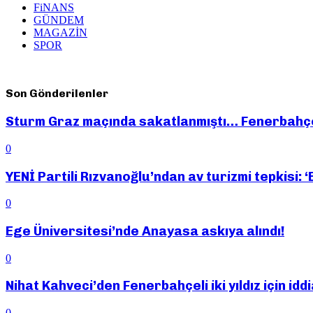
FiNANS
GÜNDEM
MAGAZİN
SPOR
Son Gönderilenler
Sturm Graz maçında sakatlanmıştı… Fenerbahçe
0
YENİ Partili Rızvanoğlu’ndan av turizmi tepkisi: ‘
0
Ege Üniversitesi’nde Anayasa askıya alındı!
0
Nihat Kahveci’den Fenerbahçeli iki yıldız için id
0