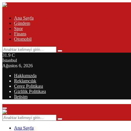
Ana Sayfa
Gündem
Spor
Finans
Otomobil
Search
Search
for:
31.9
C
İstanbul
Ağustos 6, 2026
Hakkımızda
Reklamcılık
Çerez Politikası
Gizlilik Politikası
İletişim
Primary
Menu
Search
Search
for:
Ana Sayfa