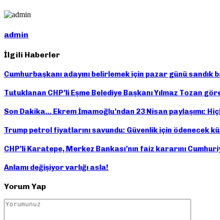
admin
İlgili Haberler
Cumhurbaşkanı adayını belirlemek için pazar günü sandık ba
Tutuklanan CHP’li Eşme Belediye Başkanı Yılmaz Tozan göre
Son Dakika… Ekrem İmamoğlu’ndan 23 Nisan paylaşımı: Hiçb
Trump petrol fiyatlarını savundu: Güvenlik için ödenecek kü
CHP’li Karatepe, Merkez Bankası’nın faiz kararını Cumhuriy
Anlamı değişiyor varlığı asla!
Yorum Yap