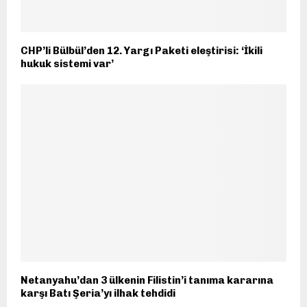
CHP’li Bülbül’den 12. Yargı Paketi eleştirisi: ‘İkili
hukuk sistemi var’
Netanyahu’dan 3 ülkenin Filistin’i tanıma kararına
karşı Batı Şeria’yı ilhak tehdidi