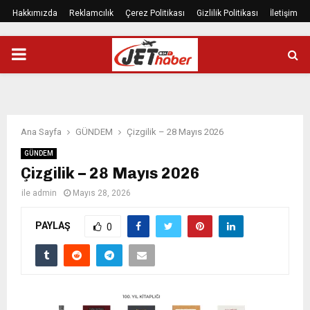
Hakkımızda
Reklamcılık
Çerez Politikası
Gizlilik Politikası
İletişim
PRIMARY
MENU
Ana Sayfa
GÜNDEM
Çizgilik – 28 Mayıs 2026
GÜNDEM
Çizgilik – 28 Mayıs 2026
ile
admin
Mayıs 28, 2026
PAYLAŞ
0