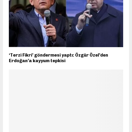
‘Terzi Fikri’ göndermesi yaptı: Özgür Özel’den
Erdoğan’a kayyum tepkisi