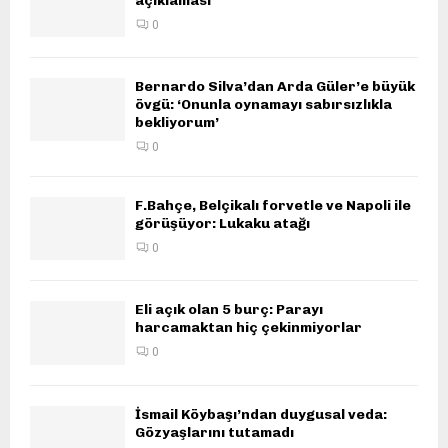
açıklaması
0
Bernardo Silva’dan Arda Güler’e büyük
övgü: ‘Onunla oynamayı sabırsızlıkla
bekliyorum’
0
F.Bahçe, Belçikalı forvetle ve Napoli ile
görüşüyor: Lukaku atağı
0
Eli açık olan 5 burç: Parayı
harcamaktan hiç çekinmiyorlar
0
İsmail Köybaşı’ndan duygusal veda:
Gözyaşlarını tutamadı