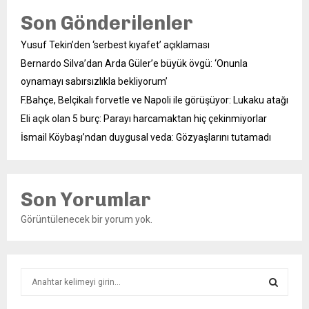
Son Gönderilenler
Yusuf Tekin’den ‘serbest kıyafet’ açıklaması
Bernardo Silva’dan Arda Güler’e büyük övgü: ‘Onunla
oynamayı sabırsızlıkla bekliyorum’
F.Bahçe, Belçikalı forvetle ve Napoli ile görüşüyor: Lukaku atağı
Eli açık olan 5 burç: Parayı harcamaktan hiç çekinmiyorlar
İsmail Köybaşı’ndan duygusal veda: Gözyaşlarını tutamadı
Son Yorumlar
Görüntülenecek bir yorum yok.
S
e
a