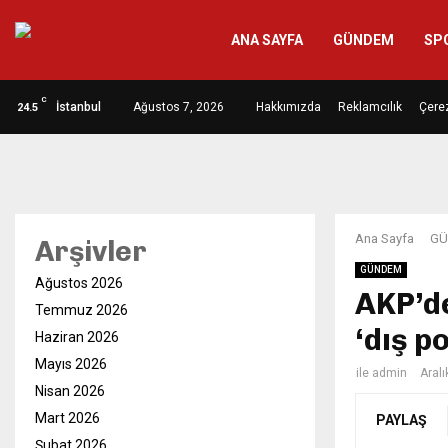
ANA SAYFA
GÜNDEM
SP
C
İstanbul
Ağustos 7, 2026
Hakkımızda
Reklamcılık
Çerez
24.5
Ana Sayfa
GÜ
Arşivler
GÜNDEM
Ağustos 2026
AKP’d
Temmuz 2026
‘dış po
Haziran 2026
Mayıs 2026
ile
admin
Aralı
Nisan 2026
Mart 2026
PAYLAŞ
Şubat 2026