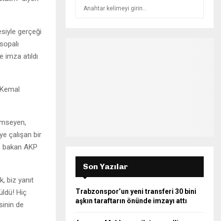
S
S
e
a
E
siyle gerçeği
r
 sopalı
c
A
h
e imza atıldı
f
R
o
r
C
 Kemal
:
H
çümseyen,
e çalışan bir
ne bakan AKP
Son Yazılar
, biz yanıt
Trabzonspor’un yeni transferi 30 bini
üldü! Hiç
aşkın taraftarın önünde imzayı attı
sinin de