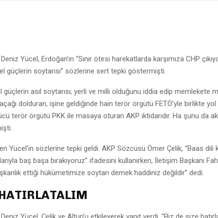
eniz Yücel, Erdoğan’ın “Sınır ötesi harekatlarda karşımıza CHP çıkıy
l güçlerin soytarısı” sözlerine sert tepki göstermişti.
l güçlerin asıl soytarısı; yerli ve milli olduğunu iddia edip memlekete 
açağı dolduran, işine geldiğinde hain terör örgütü FETÖ’yle birlikte yol
ücü terör örgütü PKK ile masaya oturan AKP iktidarıdır. Ha şunu da ak
şti.
den Yücel’in sözlerine tepki geldi. AKP Sözcüsü Ömer Çelik, “Baas dili k
arıyla baş başa bırakıyoruz” ifadesini kullanırken, İletişim Başkanı Fah
şkanlık ettiği hükümetimize soytarı demek haddiniz değildir” dedi.
 HATIRLATALIM
niz Yücel, Çelik ve Altun’u etkileyerek yanıt verdi. “Biz de size hatırl