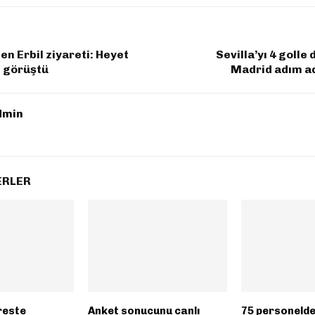
en Erbil ziyareti: Heyet
Sevilla’yı 4 golle 
e görüştü
Madrid adım ad
dmin
ERLER
reste
Anket sonucunu canlı
75 personelde