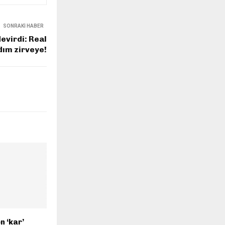
SONRAKI HABER
devirdi: Real
ım zirveye!
n ‘kar’