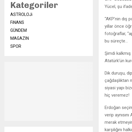
Kategoriler
Yücel, şu ifade
ASTROLOJi
“AKP’nin dış p
FiNANS
yıllar önce öğ
GÜNDEM
fotoğraflar, “
MAGAZİN
bu süreçte…
SPOR
Şimdi kalkmış
Atatürk’ün kur
Dik duruşu, di
çağdaşlıktan n
siyasi yapı bi
hiç veremez!
Erdoğan seçiml
verip aynısını
merak etmeyin.
karşılığını hal