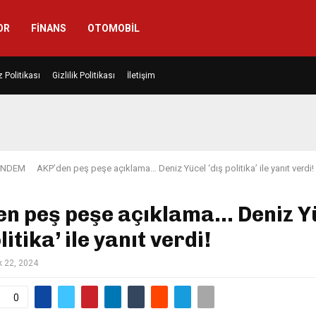
OR
FINANS
OTOMOBIL
 Politikası
Gizlilik Politikası
İletişim
NDEM
AKP’den peş peşe açıklama… Deniz Yücel ‘dış politika’ ile yanıt verdi!
en peş peşe açıklama… Deniz Y
litika’ ile yanıt verdi!
k 22, 2024
0