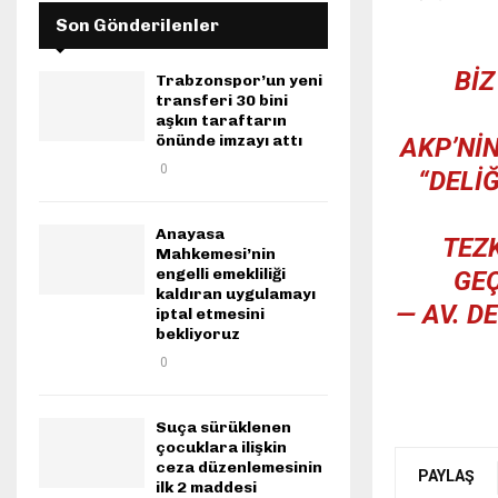
Son Gönderilenler
BIZ
Trabzonspor’un yeni
transferi 30 bini
aşkın taraftarın
önünde imzayı attı
AKP’NI
0
“DELI
Anayasa
TEZ
Mahkemesi’nin
engelli emekliliği
GEÇ
kaldıran uygulamayı
— AV. D
iptal etmesini
bekliyoruz
0
Suça sürüklenen
çocuklara ilişkin
ceza düzenlemesinin
PAYLAŞ
ilk 2 maddesi