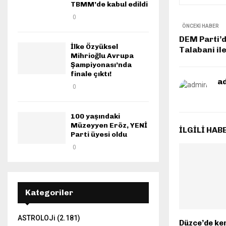
TBMM’de kabul edildi
0
ÖNCEKI HABER
DEM Parti’d
İlke Özyüksel
Talabani il
Mihrioğlu Avrupa
Şampiyonası’nda
finale çıktı!
a
0
100 yaşındaki
Müzeyyen Eröz, YENİ
İLGILI HAB
Parti üyesi oldu
0
Kategoriler
ASTROLOJi
(2.181)
Düzce’de ke