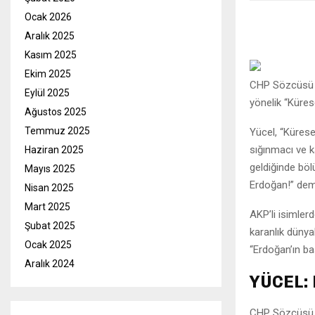
Ocak 2026
Aralık 2025
Kasım 2025
Ekim 2025
CHP Sözcüsü D
Eylül 2025
yönelik “Kürese
Ağustos 2025
Temmuz 2025
Yücel, “Kürese
sığınmacı ve k
Haziran 2025
geldiğinde böl
Mayıs 2025
Erdoğan!” demi
Nisan 2025
Mart 2025
AKP’li isimler
Şubat 2025
karanlık dünyal
Ocak 2025
“Erdoğan’ın ba
Aralık 2024
YÜCEL:
CHP Sözcüsü De