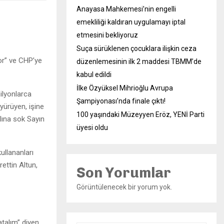
Anayasa Mahkemesi’nin engelli
emekliliği kaldıran uygulamayı iptal
etmesini bekliyoruz
Suça sürüklenen çocuklara ilişkin ceza
or” ve CHP’ye
düzenlemesinin ilk 2 maddesi TBMM’de
kabul edildi
İlke Özyüksel Mihrioğlu Avrupa
milyonlarca
Şampiyonası’nda finale çıktı!
 yürüyen, işine
100 yaşındaki Müzeyyen Eröz, YENİ Parti
lına sok Sayın
üyesi oldu
ullananları
rettin Altun,
Son Yorumlar
Görüntülenecek bir yorum yok.
atalım” diyen