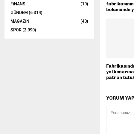
fabrikasını
FiNANS
(10)
bölümünde y
GÜNDEM
(6.314)
MAGAZİN
(40)
SPOR
(2.990)
Fabrikasında
yol kenarına
patron tutu
YORUM YA