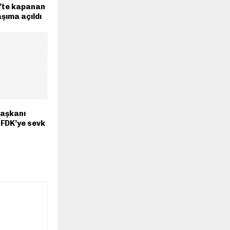
s’te kapanan
aşıma açıldı
Başkanı
PFDK’ye sevk