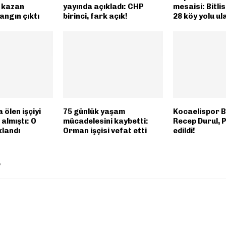
n kazan
yayında açıkladı: CHP
mesaisi: Bitli
angın çıktı
birinci, fark açık!
28 köy yolu ul
 ölen işçiyi
75 günlük yaşam
Kocaelispor 
 almıştı: O
mücadelesini kaybetti:
Recep Durul, 
klandı
Orman işçisi vefat etti
edildi!
P