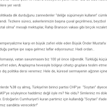
lere yer verdi:
olitikada dik durduğunu zannedenler “deliğe süpümeyin kullanın” cümle
rendi. Tezkere süreci, askerlerimizin başına çuval geçirilmesi, beyzbol
aptal olma” mesajlı mektuplar, Rahip Branson vakası gibi birçok rezalet
 emperyalizme karşı en büyük zaferi elde eden Büyük Önder Mustafa
duğu partiye ipe sapa gelmez laflar ediyorsunuz. Hadi ordan…
plomasiyi, vatan savunmasını biz 100 yıl önce öğrendik. Türklüğü kü
efret eden, Araplaşma hevesiyle bölgeyi cihatçı gruplara teslim etmey
ze dış politika dersi veremez. Hele de, küresel sermayenin ağzının içi
erde %38 oy almış, Türkiye’nin birinci partisi CHP’ye “Soytarı” diyecek
 AKP’ye söyleyince haddimiz değil öyle mi? Ne oldu? Simleriniz mi dök
 Erdoğan’ın Cumhuriyet’i kuran partimiz için kullandığı “Soytarı” ifade
kımız sandıkta verecektir!”