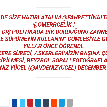
 DE SIZE HATIRLATALIM
@FAHRETTINALT
@OMERRCELIK
!
N DIŞ POLITIKADA DIK DURDUĞUNU ZANN
ĞE SÜPÜMEYIN KULLANIN” CÜMLESIYLE G
YILLAR ÖNCE ÖĞRENDI.
KERE SÜRECI, ASKERLERIMIZIN BAŞINA Ç
IRILMESI, BEYZBOL SOPALI FOTOĞRAFL
ENIZ YÜCEL (@AVDENIZYUCEL)
DECEMBER 
0