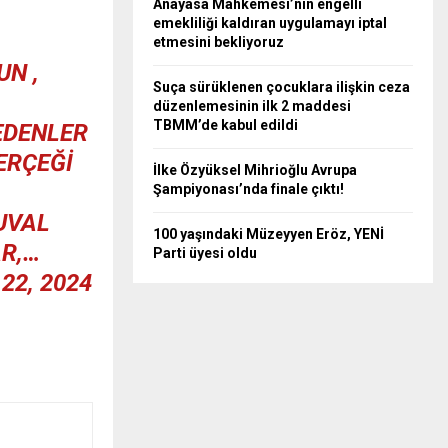
Anayasa Mahkemesi’nin engelli
emekliliği kaldıran uygulamayı iptal
etmesini bekliyoruz
UN
,
Suça sürüklenen çocuklara ilişkin ceza
düzenlemesinin ilk 2 maddesi
TBMM’de kabul edildi
EDENLER
ERÇEĞI
İlke Özyüksel Mihrioğlu Avrupa
Şampiyonası’nda finale çıktı!
UVAL
100 yaşındaki Müzeyyen Eröz, YENİ
AR,…
Parti üyesi oldu
22, 2024