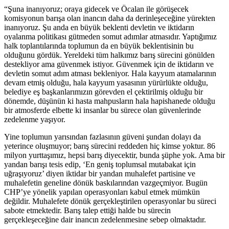
“Şuna inanıyoruz; oraya gidecek ve Öcalan ile görüşecek
komisyonun barışa olan inancın daha da derinleşeceğine yürekten
inanıyoruz. Şu anda en büyük beklenti devletin ve iktidarın
oyalanma politikası gütmeden somut adımlar atmasıdır. Yaptığımız
halk toplantılarında toplumun da en büyük beklentisinin bu
olduğunu gördük. Yereldeki tüm halkımız barış sürecini gönülden
destekliyor ama güvenmek istiyor. Güvenmek için de iktidarın ve
devletin somut adım atması bekleniyor. Hala kayyum atamalarının
devam etmiş olduğu, hala kayyum yasasının yürürlükte olduğu,
belediye eş başkanlarımızın görevden el çektirilmiş olduğu bir
dönemde, düşünün ki hasta mahpusların hala hapishanede olduğu
bir atmosferde elbette ki insanlar bu sürece olan güvenlerinde
zedelenme yaşıyor.
Yine toplumun yarısından fazlasının güveni şundan dolayı da
yeterince oluşmuyor; barış sürecini reddeden hiç kimse yoktur. 86
milyon yurttaşımız, hepsi barış diyecektir, bunda şüphe yok. Ama bir
yandan barışı tesis edip, ‘En geniş toplumsal mutabakat için
uğraşıyoruz’ diyen iktidar bir yandan muhalefet partisine ve
muhalefetin geneline dönük baskılarından vazgeçmiyor. Bugün
CHP’ye yönelik yapılan operasyonları kabul etmek mümkün
değildir. Muhalefete dönük gerçekleştirilen operasyonlar bu süreci
sabote etmektedir. Barış talep ettiği halde bu sürecin
gerçekleşeceğine dair inancın zedelenmesine sebep olmaktadır.