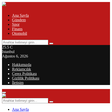
Ana Sayfa
Gündem
Spor
Finans
Otomobil
Search
Search
for:
25.5
C
İstanbul
Ağustos 6, 2026
Hakkımızda
Reklamcılık
Çerez Politikası
Gizlilik Politikası
İletişim
Primary
Menu
Search
Search
for:
Ana Sayfa