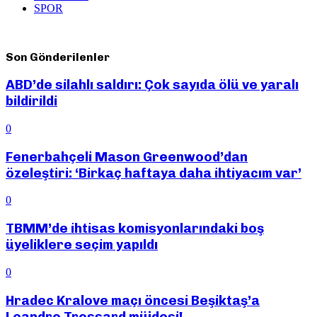
SPOR
Son Gönderilenler
ABD’de silahlı saldırı: Çok sayıda ölü ve yaralı
bildirildi
0
Fenerbahçeli Mason Greenwood’dan
özeleştiri: ‘Birkaç haftaya daha ihtiyacım var’
0
TBMM’de ihtisas komisyonlarındaki boş
üyeliklere seçim yapıldı
0
Hradec Kralove maçı öncesi Beşiktaş’a
Leandro Trossard müjdesi!