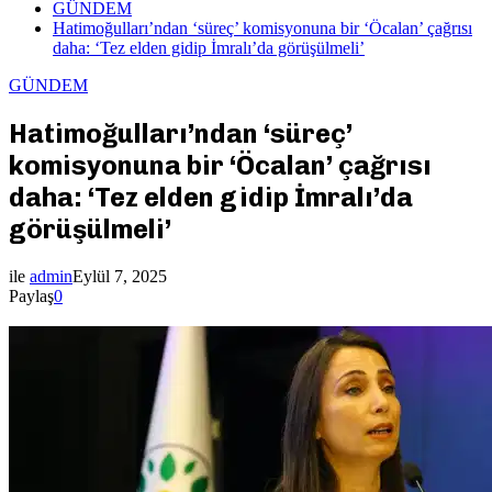
GÜNDEM
Hatimoğulları’ndan ‘süreç’ komisyonuna bir ‘Öcalan’ çağrısı
daha: ‘Tez elden gidip İmralı’da görüşülmeli’
GÜNDEM
Hatimoğulları’ndan ‘süreç’
komisyonuna bir ‘Öcalan’ çağrısı
daha: ‘Tez elden gidip İmralı’da
görüşülmeli’
ile
admin
Eylül 7, 2025
Paylaş
0