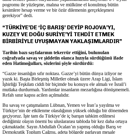
pogromu ile yüzleşme, malına ve mülküne el konulmuş bütün
kesimlere hesap verme ve bir özür dilemenin gerçekleşmesi
gerekiyor” dedi.
“TÜRKİYE’DE ‘İÇ BARIŞ’ DEYİP ROJOVA’YI,
KUZEY VE DOĞU SURİYE’Yİ TEHDİT ETMEK
BİRBİRİYLE UYUŞMAYAN YAKLAŞIMLARDIR”
Tarihin bazı sayfalarının tekerrür ettiğini, bulunulan
coğrafyada savaş ve şiddetin olanca hızıyla sürdüğünü ifade
eden Hatimoğulları, sözlerini şöyle sürdürdü:
“Gazze insanlığın sıfır noktası. Gazze’yi bütün dünya izliyor ne
yazık ki. Başta Birleşmiş Milletler olmak üzere Arap Ligi, İslam
İşbirliği Teşkilatı ciddi bir biçimde bu konuyu ele almalı ve İsrail’i
mutlaka durdurmalı. Yardımlar insanların mezarlığına dönüşmemeli.
Refah sınır kapısı acilen açılmalıdır.
Bu savaş ve çatışmaların Lübnan, Yemen ve İran’a yayılma ve
Türkiye’nin de etkilenme olasılığının yüksek olduğu bir dönemden
geçiyoruz. İşte tam da Türkiye’de iç barışın tahkim edilmesi
dediğimiz olayın önemi bu uluslararası tabloda bir kez daha ortaya
çıkmaktadır. Sayın Abdullah Öcalan’ın yapmış olduğu Barış ve
Demokratik Toplum Çağrısı, adeta bölgede parlayan meşale