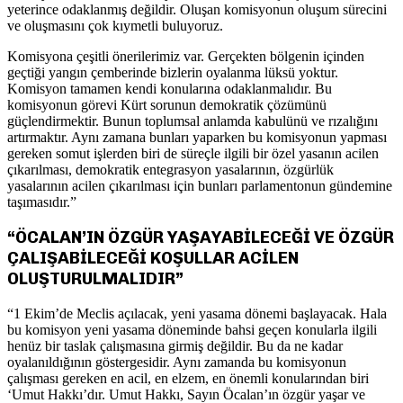
yeterince odaklanmış değildir. Oluşan komisyonun oluşum sürecini
ve oluşmasını çok kıymetli buluyoruz.
Komisyona çeşitli önerilerimiz var. Gerçekten bölgenin içinden
geçtiği yangın çemberinde bizlerin oyalanma lüksü yoktur.
Komisyon tamamen kendi konularına odaklanmalıdır. Bu
komisyonun görevi Kürt sorunun demokratik çözümünü
güçlendirmektir. Bunun toplumsal anlamda kabulünü ve rızalığını
artırmaktır. Aynı zamana bunları yaparken bu komisyonun yapması
gereken somut işlerden biri de süreçle ilgili bir özel yasanın acilen
çıkarılması, demokratik entegrasyon yasalarının, özgürlük
yasalarının acilen çıkarılması için bunları parlamentonun gündemine
taşımasıdır.”
“ÖCALAN’IN ÖZGÜR YAŞAYABİLECEĞİ VE ÖZGÜR
ÇALIŞABİLECEĞİ KOŞULLAR ACİLEN
OLUŞTURULMALIDIR”
“1 Ekim’de Meclis açılacak, yeni yasama dönemi başlayacak. Hala
bu komisyon yeni yasama döneminde bahsi geçen konularla ilgili
henüz bir taslak çalışmasına girmiş değildir. Bu da ne kadar
oyalanıldığının göstergesidir. Aynı zamanda bu komisyonun
çalışması gereken en acil, en elzem, en önemli konularından biri
‘Umut Hakkı’dır. Umut Hakkı, Sayın Öcalan’ın özgür yaşar ve