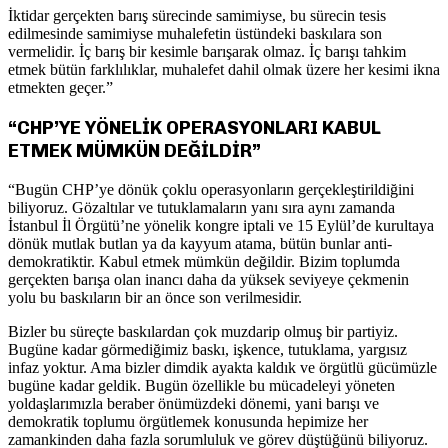
İktidar gerçekten barış sürecinde samimiyse, bu sürecin tesis
edilmesinde samimiyse muhalefetin üstündeki baskılara son
vermelidir. İç barış bir kesimle barışarak olmaz. İç barışı tahkim
etmek bütün farklılıklar, muhalefet dahil olmak üzere her kesimi ikna
etmekten geçer.”
“CHP’YE YÖNELİK OPERASYONLARI KABUL
ETMEK MÜMKÜN DEĞİLDİR”
“Bugün CHP’ye dönük çoklu operasyonların gerçekleştirildiğini
biliyoruz. Gözaltılar ve tutuklamaların yanı sıra aynı zamanda
İstanbul İl Örgütü’ne yönelik kongre iptali ve 15 Eylül’de kurultaya
dönük mutlak butlan ya da kayyum atama, bütün bunlar anti-
demokratiktir. Kabul etmek mümkün değildir. Bizim toplumda
gerçekten barışa olan inancı daha da yüksek seviyeye çekmenin
yolu bu baskıların bir an önce son verilmesidir.
Bizler bu süreçte baskılardan çok muzdarip olmuş bir partiyiz.
Bugüne kadar görmediğimiz baskı, işkence, tutuklama, yargısız
infaz yoktur. Ama bizler dimdik ayakta kaldık ve örgütlü gücümüzle
bugüne kadar geldik. Bugün özellikle bu mücadeleyi yöneten
yoldaşlarımızla beraber önümüzdeki dönemi, yani barışı ve
demokratik toplumu örgütlemek konusunda hepimize her
zamankinden daha fazla sorumluluk ve görev düştüğünü biliyoruz.