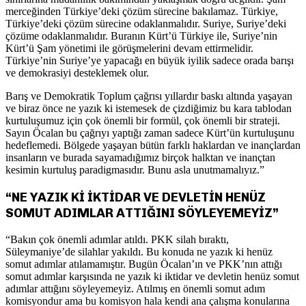
merceğinden Türkiye’deki çözüm sürecine bakılamaz. Türkiye,
Türkiye’deki çözüm sürecine odaklanmalıdır. Suriye, Suriye’deki
çözüme odaklanmalıdır. Buranın Kürt’ü Türkiye ile, Suriye’nin
Kürt’ü Şam yönetimi ile görüşmelerini devam ettirmelidir.
Türkiye’nin Suriye’ye yapacağı en büyük iyilik sadece orada barışı
ve demokrasiyi desteklemek olur.
Barış ve Demokratik Toplum çağrısı yıllardır baskı altında yaşayan
ve biraz önce ne yazık ki istemesek de çizdiğimiz bu kara tablodan
kurtuluşumuz için çok önemli bir formül, çok önemli bir strateji.
Sayın Öcalan bu çağrıyı yaptığı zaman sadece Kürt’ün kurtuluşunu
hedeflemedi. Bölgede yaşayan bütün farklı haklardan ve inançlardan
insanların ve burada sayamadığımız birçok halktan ve inançtan
kesimin kurtuluş paradigmasıdır. Bunu asla unutmamalıyız.”
“NE YAZIK Kİ İKTİDAR VE DEVLETİN HENÜZ
SOMUT ADIMLAR ATTIĞINI SÖYLEYEMEYİZ”
“Bakın çok önemli adımlar atıldı. PKK silah bıraktı,
Süleymaniye’de silahlar yakıldı. Bu konuda ne yazık ki henüz
somut adımlar atılamamıştır. Bugün Öcalan’ın ve PKK’nın attığı
somut adımlar karşısında ne yazık ki iktidar ve devletin henüz somut
adımlar attığını söyleyemeyiz. Atılmış en önemli somut adım
komisyondur ama bu komisyon hala kendi ana çalışma konularına