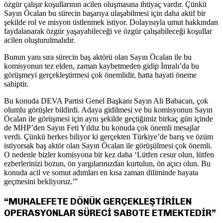
özgür çalışır koşullarının acilen oluşmasına ihtiyaç vardır. Çünkü
Sayın Öcalan bu sürecin başarıya ulaşabilmesi için daha aktif bir
şekilde rol ve misyon üstlenmek istiyor. Dolayısıyla umut hakkından
faydalanarak özgür yaşayabileceği ve özgür çalışabileceği koşullar
acilen oluşturulmalıdır.
Bunun yanı sıra sürecin baş aktörü olan Sayın Öcalan ile bu
komisyonun tez elden, zaman kaybetmeden gidip İmralı’da bu
görüşmeyi gerçekleştirmesi çok önemlidir, hatta hayati öneme
sahiptir.
Bu konuda DEVA Partisi Genel Başkanı Sayın Ali Babacan, çok
olumlu görüşler bildirdi. Adaya gidilmesi ve bu komisyonun Sayın
Öcalan ile görüşmesi için aynı şekilde geçtiğimiz birkaç gün içinde
de MHP’den Sayın Feti Yıldız bu konuda çok önemli mesajlar
verdi. Çünkü herkes biliyor ki gerçekten Türkiye’de barış ve özüm
istiyorsak baş aktör olan Sayın Öcalan ile görüşülmesi çok önemli.
O nedenle bizler komisyona bir kez daha ‘Lütfen cesur olun, lütfen
ezberlerinizi bozun, ön yargılarınızdan kurtulun, ön açıcı olun. Bu
konuda acil ve somut adımları en kısa zaman diliminde hayata
geçmesini bekliyoruz.'”
“MUHALEFETE DÖNÜK GERÇEKLEŞTİRİLEN
OPERASYONLAR SÜRECİ SABOTE ETMEKTEDİR”