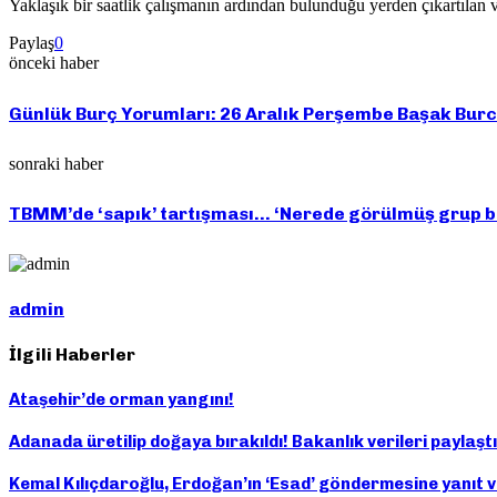
Yaklaşık bir saatlik çalışmanın ardından bulunduğu yerden çıkartılan v
Paylaş
0
önceki haber
Günlük Burç Yorumları: 26 Aralık Perşembe Başak Bur
sonraki haber
TBMM’de ‘sapık’ tartışması… ‘Nerede görülmüş grup baş
admin
İlgili Haberler
Ataşehir’de orman yangını!
Adanada üretilip doğaya bırakıldı! Bakanlık verileri paylaştı
Kemal Kılıçdaroğlu, Erdoğan’ın ‘Esad’ göndermesine yanıt 