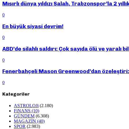
Mısırlı dünya yıldızı Salah, Trabzonspor’la 2 yıll
0
En büyük siyasi devrim!
0
ABD’de silahlı saldırı: Çok sayıda ölü ve yaralı bil
0
Fenerbahçeli Mason Greenwood’dan özeleştiri: ‘
0
Kategoriler
ASTROLOJi
(2.180)
FiNANS
(10)
GÜNDEM
(6.308)
MAGAZİN
(40)
SPOR
(2.983)