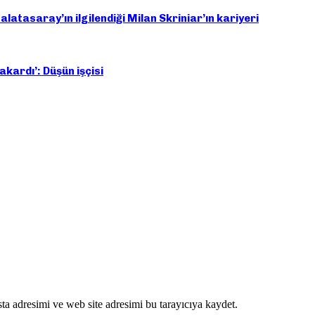
alatasaray’ın ilgilendiği Milan Skriniar’ın kariyeri
kardı’: Düşün işçisi
ta adresimi ve web site adresimi bu tarayıcıya kaydet.