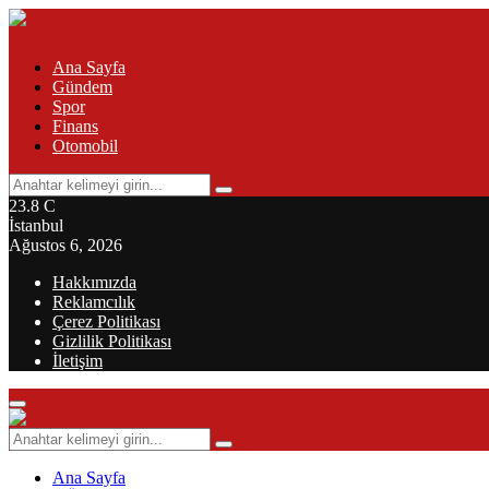
Ana Sayfa
Gündem
Spor
Finans
Otomobil
Search
Search
for:
23.8
C
İstanbul
Ağustos 6, 2026
Hakkımızda
Reklamcılık
Çerez Politikası
Gizlilik Politikası
İletişim
Primary
Menu
Search
Search
for:
Ana Sayfa