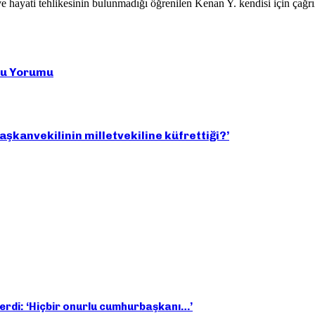
e hayati tehlikesinin bulunmadığı öğrenilen Kenan Y. kendisi için çağrı
cu Yorumu
kanvekilinin milletvekiline küfrettiği?’
verdi: ‘Hiçbir onurlu cumhurbaşkanı…’