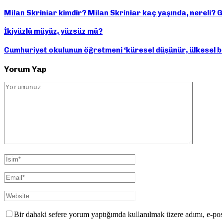
Milan Skriniar kimdir? Milan Skriniar kaç yaşında, nereli? G
İkiyüzlü müyüz, yüzsüz mü?
Cumhuriyet okulunun öğretmeni ‘küresel düşünür, ülkesel ba
Yorum Yap
Bir dahaki sefere yorum yaptığımda kullanılmak üzere adımı, e-pos