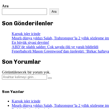
Ara
Ara
Son Gönderilenler
Karışık işler içinde
Mısırlı dünya yıldızı Salah, Trabzonspor’la 2 yıllık sözleşme imz
En büyük siyasi devrim!
ABD’de silahlı saldırı: Çok sayıda ölü ve yaralı bildirildi
Fenerbahçeli Mason Greenwood’dan özeleştiri: ‘Birkaç haftaya
Son Yorumlar
Görüntülenecek bir yorum yok.
Search
Search
for:
Son Yazılar
Karışık işler içinde
Mısırlı dünya yıldızı Salah, Trabzonspor’la 2 yıllık sözleşme imz