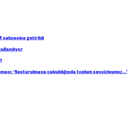
 sahnesine getirildi
llanılıyor
?
ması: ‘Susturulmaya çalışıldığında toplum sessizleşmez…’