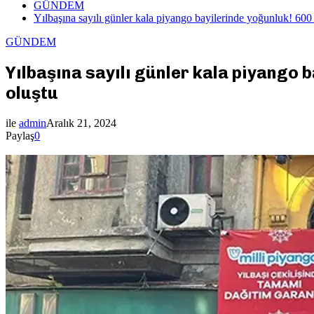
GÜNDEM
Yılbaşına sayılı günler kala piyango bayilerinde yoğunluk! 600
GÜNDEM
Yılbaşına sayılı günler kala piyango 
oluştu
ile
admin
Aralık 21, 2024
Paylaş
0