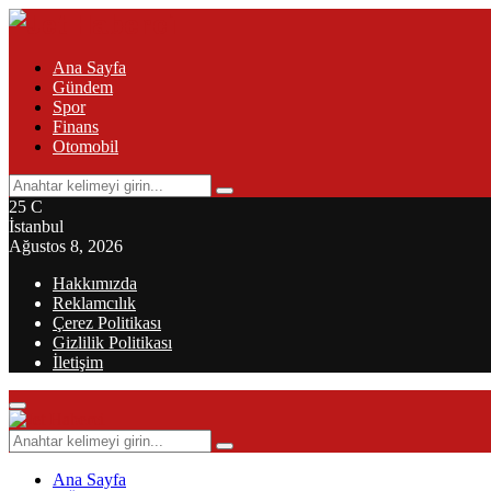
Ana Sayfa
Gündem
Spor
Finans
Otomobil
Search
Search
for:
25
C
İstanbul
Ağustos 8, 2026
Hakkımızda
Reklamcılık
Çerez Politikası
Gizlilik Politikası
İletişim
Primary
Menu
Search
Search
for:
Ana Sayfa