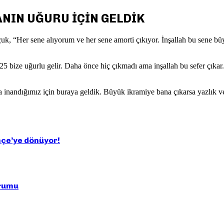
NIN UĞURU İÇİN GELDİK
çuk, “Her sene alıyorum ve her sene amorti çıkıyor. İnşallah bu sene b
025 bize uğurlu gelir. Daha önce hiç çıkmadı ama inşallah bu sefer çıkar
 inandığımız için buraya geldik. Büyük ikramiye bana çıkarsa yazlık ve 
hçe’ye dönüyor!
orumu