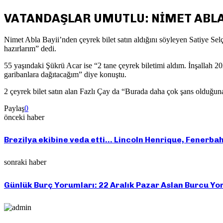
VATANDAŞLAR UMUTLU: NİMET ABLA
Nimet Abla Bayii’nden çeyrek bilet satın aldığını söyleyen Satiye Sel
hazırlarım” dedi.
55 yaşındaki Şükrü Acar ise “2 tane çeyrek biletimi aldım. İnşallah 2
garibanlara dağıtacağım” diye konuştu.
2 çeyrek bilet satın alan Fazlı Çay da “Burada daha çok şans olduğuna
Paylaş
0
önceki haber
Brezilya ekibine veda etti… Lincoln Henrique, Fenerba
sonraki haber
Günlük Burç Yorumları: 22 Aralık Pazar Aslan Burcu Y