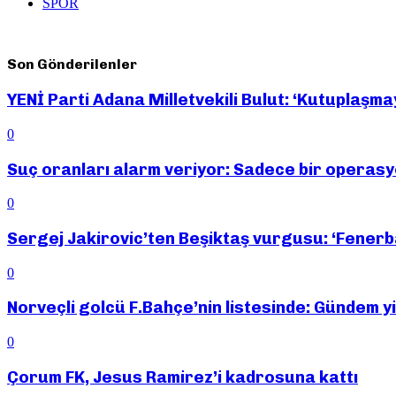
SPOR
Son Gönderilenler
YENİ Parti Adana Milletvekili Bulut: ‘Kutuplaşma
0
Suç oranları alarm veriyor: Sadece bir operas
0
Sergej Jakirovic’ten Beşiktaş vurgusu: ‘Fener
0
Norveçli golcü F.Bahçe’nin listesinde: Gündem y
0
Çorum FK, Jesus Ramirez’i kadrosuna kattı