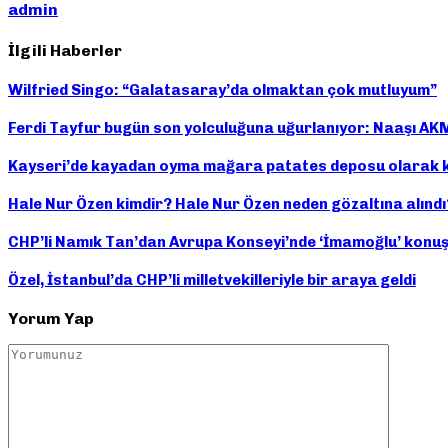
admin
İlgili Haberler
Wilfried Singo: “Galatasaray’da olmaktan çok mutluyum”
Ferdi Tayfur bugün son yolculuğuna uğurlanıyor: Naaşı AKM
Kayseri’de kayadan oyma mağara patates deposu olarak ku
Hale Nur Özen kimdir? Hale Nur Özen neden gözaltına alındı
CHP’li Namık Tan’dan Avrupa Konseyi’nde ‘İmamoğlu’ konuş
Özel, İstanbul’da CHP’li milletvekilleriyle bir araya geldi
Yorum Yap