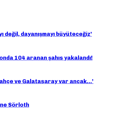
yı değil, dayanışmayı büyüteceğiz’
yonda 104 aranan şahıs yakalandı!
bahçe ve Galatasaray var ancak…’
ine Sörloth