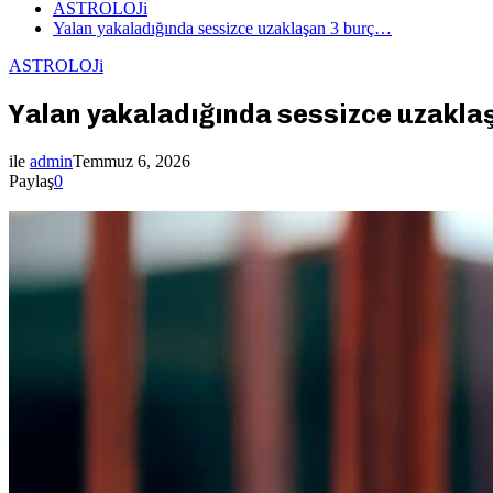
ASTROLOJi
Yalan yakaladığında sessizce uzaklaşan 3 burç…
ASTROLOJi
Yalan yakaladığında sessizce uzakla
ile
admin
Temmuz 6, 2026
Paylaş
0