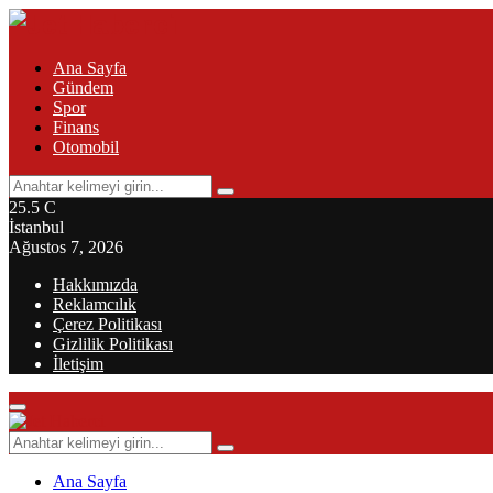
Ana Sayfa
Gündem
Spor
Finans
Otomobil
Search
Search
for:
25.5
C
İstanbul
Ağustos 7, 2026
Hakkımızda
Reklamcılık
Çerez Politikası
Gizlilik Politikası
İletişim
Primary
Menu
Search
Search
for:
Ana Sayfa