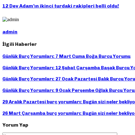
12 Dev Adam’ın ikinci turdaki rakipleri belli oldu!
admin
İlgili Haberler
Günlük Burç Yorumları: 7 Mart Cuma Boğa Burcu Yorumu
Günlük Burç Yorumları: 12 Şubat Çarşamba Başak Burcu 
Günlük Burç Yorumları: 27 Ocak Pazartesi Balık Burcu Yor
Günlük Burç Yorumları: 9 Ocak Perşembe Oğlak Burcu Yor
29 Aralık Pazartesi burç yorumları: Bugün sizi neler bekliy
26 Mart Çarşamba burç yorumları: Bugün sizi neler bekliy
Yorum Yap