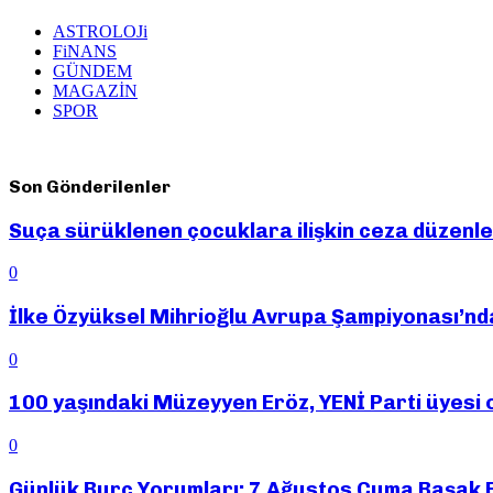
ASTROLOJi
FiNANS
GÜNDEM
MAGAZİN
SPOR
Son Gönderilenler
Suça sürüklenen çocuklara ilişkin ceza düzenle
0
İlke Özyüksel Mihrioğlu Avrupa Şampiyonası’nda 
0
100 yaşındaki Müzeyyen Eröz, YENİ Parti üyesi 
0
Günlük Burç Yorumları: 7 Ağustos Cuma Başak