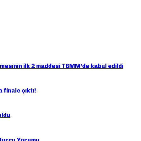
mesinin ilk 2 maddesi TBMM’de kabul edildi
finale çıktı!
oldu
 Burcu Yorumu