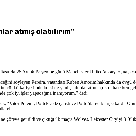
lar atmış olabilirim”
aftasında 26 Aralık Perşembe günü Manchester United’a karşı oynayac
ileceğini söyleyen Pereira, vatandaşı Ruben Amorim hakkında da övgü dol
ünkü kariyerimde belki de yanlış adımlar attım, çok daha erken gelebil
nde çok iyi işler yapacağına inanıyorum.” dedi.
k, “Vitor Pereira, Portekiz’de çalıştı ve Porto’da iyi bir iş çıkardı. On
llandı.
ne göreve getirildi ve çıktığı ilk maçta Wolves, Leicester City’yi 3-0’lık