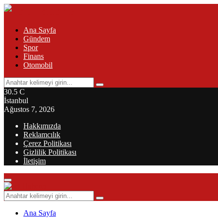
Ana Sayfa
Gündem
Spor
Finans
Otomobil
Search
Search
for:
30.5
C
İstanbul
Ağustos 7, 2026
Hakkımızda
Reklamcılık
Çerez Politikası
Gizlilik Politikası
İletişim
Primary
Menu
Search
Search
for:
Ana Sayfa