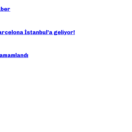
aber
arcelona İstanbul’a geliyor!
 tamamlandı