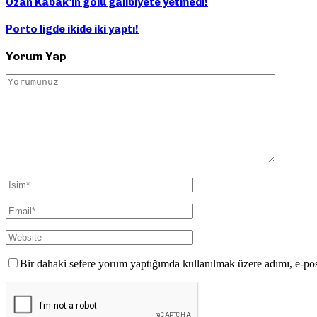
Ozan Kabak’ın golü galibiyete yetmedi!
Porto ligde ikide iki yaptı!
Yorum Yap
Bir dahaki sefere yorum yaptığımda kullanılmak üzere adımı, e-pos