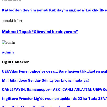
Katledilen devrim şehidi Kubilay’ın ışığında ‘Laiklik İlk
sonraki haber
Mehmet Topal: “Görevimi bırakıyorum”
admin
İlgili Haberler
UEFA’dan Fenerbahçe’ye ceza… Sarı-lacivertli kulüpten açı
Milli bilardocu Serdar Gümüş’ten bronz madalya!
CANLI YAYIN: Samsunspor – AEK | CANLI ANLATIM: UEFA Kon
İngiltere Premier Lig’de resmen açıklandı: 23 haftada 13 V