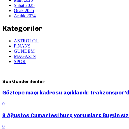
Mart 2025
Şubat 2025
Ocak 2025
Aralık 2024
Kategoriler
ASTROLOJi
FiNANS
GÜNDEM
MAGAZİN
SPOR
Son Gönderilenler
Göztepe maçı kadrosu açıklandı: Trabzonspor’d
0
8 Ağustos Cumartesi burç yorumları: Bugün sizi
0