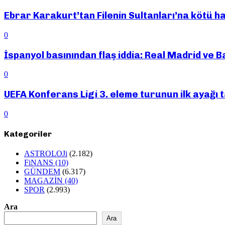
Ebrar Karakurt’tan Filenin Sultanları’na kötü h
0
İspanyol basınından flaş iddia: Real Madrid ve B
0
UEFA Konferans Ligi 3. eleme turunun ilk ayağı
0
Kategoriler
ASTROLOJi
(2.182)
FiNANS
(10)
GÜNDEM
(6.317)
MAGAZİN
(40)
SPOR
(2.993)
Ara
Ara