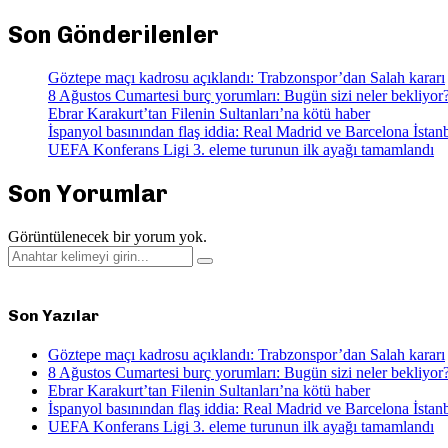
Son Gönderilenler
Göztepe maçı kadrosu açıklandı: Trabzonspor’dan Salah kararı
8 Ağustos Cumartesi burç yorumları: Bugün sizi neler bekliyor
Ebrar Karakurt’tan Filenin Sultanları’na kötü haber
İspanyol basınından flaş iddia: Real Madrid ve Barcelona İstanb
UEFA Konferans Ligi 3. eleme turunun ilk ayağı tamamlandı
Son Yorumlar
Görüntülenecek bir yorum yok.
Search
Search
for:
Son Yazılar
Göztepe maçı kadrosu açıklandı: Trabzonspor’dan Salah kararı
8 Ağustos Cumartesi burç yorumları: Bugün sizi neler bekliyor
Ebrar Karakurt’tan Filenin Sultanları’na kötü haber
İspanyol basınından flaş iddia: Real Madrid ve Barcelona İstanb
UEFA Konferans Ligi 3. eleme turunun ilk ayağı tamamlandı