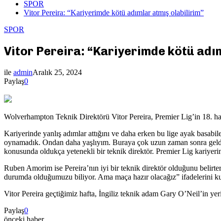
SPOR
Vitor Pereira: “Kariyerimde kötü adımlar atmış olabilirim”
SPOR
Vitor Pereira: “Kariyerimde kötü adım
ile
admin
Aralık 25, 2024
Paylaş
0
Wolverhampton Teknik Direktörü Vitor Pereira, Premier Lig’in 18. h
Kariyerinde yanlış adımlar attığını ve daha erken bu lige ayak basab
oynamadık. Ondan daha yaşlıyım. Buraya çok uzun zaman sonra geldim ç
konusunda oldukça yetenekli bir teknik direktör. Premier Lig kariyeri
Ruben Amorim ise Pereira’nın iyi bir teknik direktör olduğunu belirtere
durumda olduğumuzu biliyor. Ama maça hazır olacağız” ifadelerini ku
Vitor Pereira geçtiğimiz hafta, İngiliz teknik adam Gary O’Neil’in yeri
Paylaş
0
önceki haber