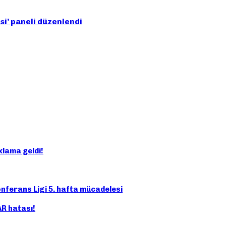
esi’ paneli düzenlendi
klama geldi!
ferans Ligi 5. hafta mücadelesi
AR hatası!