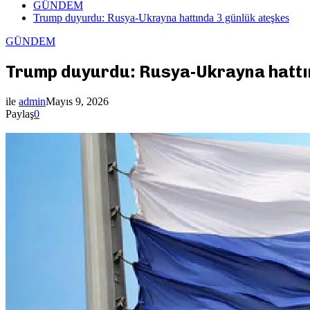
GÜNDEM
Trump duyurdu: Rusya-Ukrayna hattında 3 günlük ateşkes
GÜNDEM
Trump duyurdu: Rusya-Ukrayna hattı
ile
admin
Mayıs 9, 2026
Paylaş
0