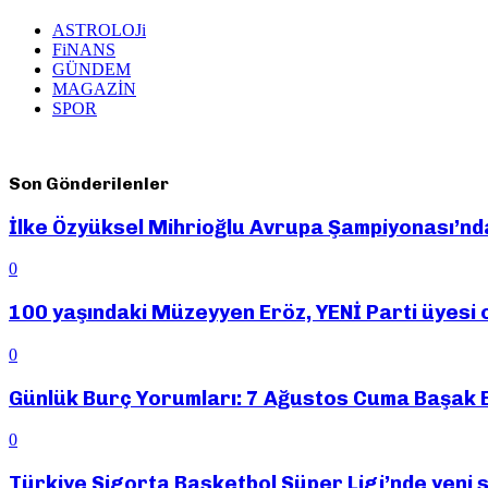
ASTROLOJi
FiNANS
GÜNDEM
MAGAZİN
SPOR
Son Gönderilenler
İlke Özyüksel Mihrioğlu Avrupa Şampiyonası’nda 
0
100 yaşındaki Müzeyyen Eröz, YENİ Parti üyesi 
0
Günlük Burç Yorumları: 7 Ağustos Cuma Başak
0
Türkiye Sigorta Basketbol Süper Ligi’nde yeni s