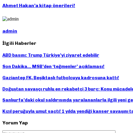
Ahmet Hakan’a kitap önerileri!
admin
İlgili Haberler
ABD basını: Trump Türkiye’yi ziyaret edebilir
Son Dakika… MSB’den ‘teğmenler’ açıklaması!
Gaziantep FK, Beşiktaşlı futbolcuyu kadrosuna kattı!
Doğuştan savaşçı ruhlu en rekabetçi 3 burç: Konu mücadel
Şanlıurfa’daki okul saldırısında yaralananlarla ilgili yeni g
Kızıl peruğuyla umut saçtı! 1 yılda yendiği kanser savaşını 
Yorum Yap