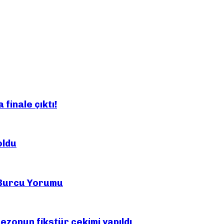
finale çıktı!
oldu
 Burcu Yorumu
ezonun fikstür çekimi yapıldı