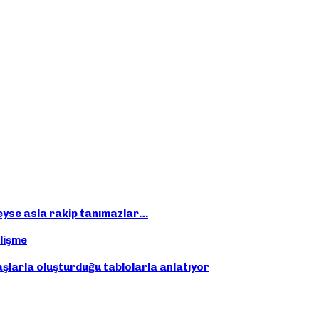
eyse asla rakip tanımazlar…
elişme
taşlarla oluşturduğu tablolarla anlatıyor