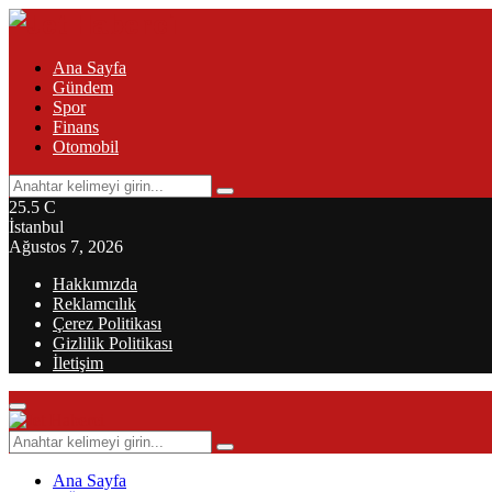
Ana Sayfa
Gündem
Spor
Finans
Otomobil
Search
Search
for:
25.5
C
İstanbul
Ağustos 7, 2026
Hakkımızda
Reklamcılık
Çerez Politikası
Gizlilik Politikası
İletişim
Primary
Menu
Search
Search
for:
Ana Sayfa