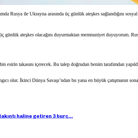
da Rusya ile Ukrayna arasında üç günlük ateşkes sağlandığını sosyal
de üç günlük ateşkes olacağını duyurmaktan memnuniyet duyuyorum. Rus
n bin esirin takasını içerecek. Bu talep doğrudan benim tarafımdan yapı
gıcı olur. İkinci Dünya Savaşı’ndan bu yana en büyük çatışmanın sona
takıntı haline getiren 3 burç…