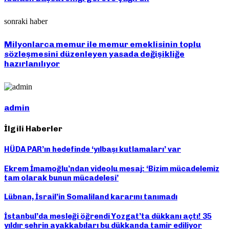
sonraki haber
Milyonlarca memur ile memur emeklisinin toplu
sözleşmesini düzenleyen yasada değişikliğe
hazırlanılıyor
admin
İlgili Haberler
HÜDA PAR’ın hedefinde ‘yılbaşı kutlamaları’ var
Ekrem İmamoğlu’ndan videolu mesaj: ‘Bizim mücadelemiz
tam olarak bunun mücadelesi’
Lübnan, İsrail’in Somaliland kararını tanımadı
İstanbul’da mesleği öğrendi Yozgat’ta dükkanı açtı! 35
yıldır şehrin ayakkabıları bu dükkanda tamir ediliyor