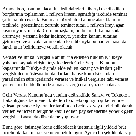
Amme borçlusunun alacaklı tahsil daireleri itibarıyla tecil edilen
borçlarının toplamının 1 milyon lirasını aşmadığı takdirde teminat
şartı aranılmayacak. Bu tutarın üzerindeki amme alacaklarının
tecilinde, gösterilmesi zorunlu teminat tutarı 1 milyon lirayı aşan
kısmın yarısı olacak. Cumhurbaşkanı, bu tutarı 10 katına kadar
artırmaya, yarısına kadar indirmeye, yeniden kanuni tutarına
getirmeye ve alacaklı amme idareleri itibarıyla bu hadler arasında
farklı tutar belirlemeye yetkili olacak.
Veraset ve İntikal Vergisi Kanunu’na eklenen hükümle, ülkeye
yabancı kaynak girişini teşvik ederek Gelir Vergisi Kanunu
kapsamında Türkiye dışında elde edilen kazanç ve iratları gelir
vergisinden müstesna tutulanlardan, bahse konu istisnadan
yararlanılan süre içerisinde veraset ve intikal vergisine tabi veraset
yoluyla mal intikallerinde alınacak vergi oranı yüzde 1 olacak.
Gelir Vergisi Kanunu’nda yapılan değişiklikle Sanayi ve Teknoloji
Bakanlığınca belirlenen kriterleri haiz teknogirişim şirketlerinde
çalışan personele işverenler tarafından bedelsiz veya indirimli olarak
verilen ve ücret niteliğinde kabul edilen pay senetlerine yönelik gelir
vergisi istisnasında düzenleme yapılıyor.
Buna göre, istisnaya konu edilebilecek üst sınır, ilgili yıldaki brüt
ücretin iki katı olarak yeniden belirleniyor. Ayrıca bu şekilde iktisap