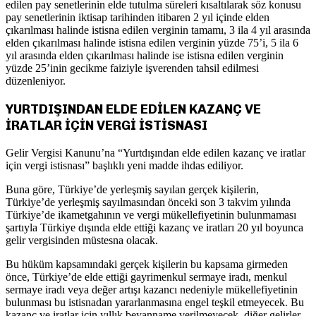
edilen pay senetlerinin elde tutulma süreleri kısaltılarak söz konusu
pay senetlerinin iktisap tarihinden itibaren 2 yıl içinde elden
çıkarılması halinde istisna edilen verginin tamamı, 3 ila 4 yıl arasında
elden çıkarılması halinde istisna edilen verginin yüzde 75’i, 5 ila 6
yıl arasında elden çıkarılması halinde ise istisna edilen verginin
yüzde 25’inin gecikme faiziyle işverenden tahsil edilmesi
düzenleniyor.
YURTDIŞINDAN ELDE EDİLEN KAZANÇ VE
İRATLAR İÇİN VERGİ İSTİSNASI
Gelir Vergisi Kanunu’na “Yurtdışından elde edilen kazanç ve iratlar
için vergi istisnası” başlıklı yeni madde ihdas ediliyor.
Buna göre, Türkiye’de yerleşmiş sayılan gerçek kişilerin,
Türkiye’de yerleşmiş sayılmasından önceki son 3 takvim yılında
Türkiye’de ikametgahının ve vergi mükellefiyetinin bulunmaması
şartıyla Türkiye dışında elde ettiği kazanç ve iratları 20 yıl boyunca
gelir vergisinden müstesna olacak.
Bu hüküm kapsamındaki gerçek kişilerin bu kapsama girmeden
önce, Türkiye’de elde ettiği gayrimenkul sermaye iradı, menkul
sermaye iradı veya değer artışı kazancı nedeniyle mükellefiyetinin
bulunması bu istisnadan yararlanmasına engel teşkil etmeyecek. Bu
kazanç ve iratlar için yıllık beyanname verilmeyecek, diğer gelirler