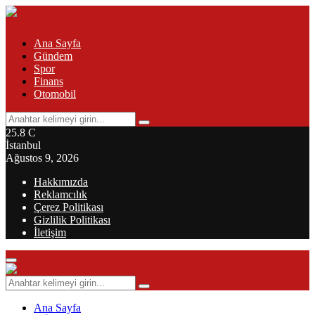
Ana Sayfa
Gündem
Spor
Finans
Otomobil
Search
Search
for:
25.8
C
İstanbul
Ağustos 9, 2026
Hakkımızda
Reklamcılık
Çerez Politikası
Gizlilik Politikası
İletişim
Primary
Menu
Search
Search
for:
Ana Sayfa