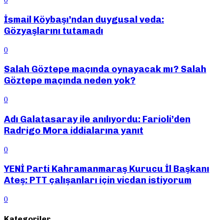
İsmail Köybaşı’ndan duygusal veda:
Gözyaşlarını tutamadı
0
Salah Göztepe maçında oynayacak mı? Salah
Göztepe maçında neden yok?
0
Adı Galatasaray ile anılıyordu: Farioli’den
Radrigo Mora iddialarına yanıt
0
YENİ Parti Kahramanmaraş Kurucu İl Başkanı
Ateş: PTT çalışanları için vicdan istiyorum
0
Kategoriler