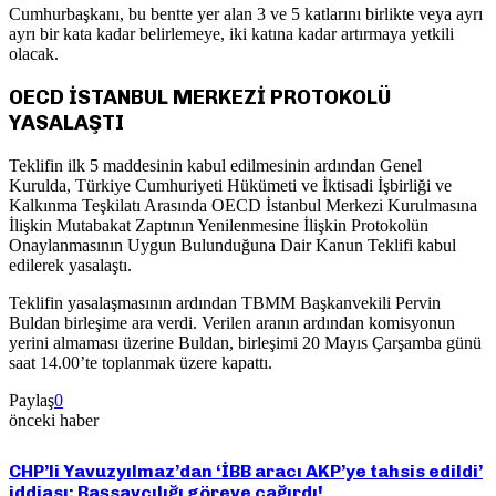
Cumhurbaşkanı, bu bentte yer alan 3 ve 5 katlarını birlikte veya ayrı
ayrı bir kata kadar belirlemeye, iki katına kadar artırmaya yetkili
olacak.
OECD İSTANBUL MERKEZİ PROTOKOLÜ
YASALAŞTI
Teklifin ilk 5 maddesinin kabul edilmesinin ardından Genel
Kurulda, Türkiye Cumhuriyeti Hükümeti ve İktisadi İşbirliği ve
Kalkınma Teşkilatı Arasında OECD İstanbul Merkezi Kurulmasına
İlişkin Mutabakat Zaptının Yenilenmesine İlişkin Protokolün
Onaylanmasının Uygun Bulunduğuna Dair Kanun Teklifi kabul
edilerek yasalaştı.
Teklifin yasalaşmasının ardından TBMM Başkanvekili Pervin
Buldan birleşime ara verdi. Verilen aranın ardından komisyonun
yerini almaması üzerine Buldan, birleşimi 20 Mayıs Çarşamba günü
saat 14.00’te toplanmak üzere kapattı.
Paylaş
0
önceki haber
CHP’li Yavuzyılmaz’dan ‘İBB aracı AKP’ye tahsis edildi’
iddiası: Başsavcılığı göreve çağırdı!