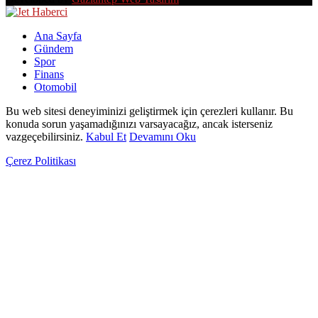
Facebook
Twitter
Linkedin
Youtube
Rss
Ana Sayfa
Gündem
Spor
Finans
Otomobil
Bu web sitesi deneyiminizi geliştirmek için çerezleri kullanır. Bu
konuda sorun yaşamadığınızı varsayacağız, ancak isterseniz
vazgeçebilirsiniz.
Kabul Et
Devamını Oku
Çerez Politikası