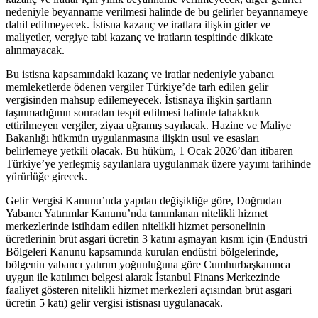
nedeniyle beyanname verilmesi halinde de bu gelirler beyannameye
dahil edilmeyecek. İstisna kazanç ve iratlara ilişkin gider ve
maliyetler, vergiye tabi kazanç ve iratların tespitinde dikkate
alınmayacak.
Bu istisna kapsamındaki kazanç ve iratlar nedeniyle yabancı
memleketlerde ödenen vergiler Türkiye’de tarh edilen gelir
vergisinden mahsup edilemeyecek. İstisnaya ilişkin şartların
taşınmadığının sonradan tespit edilmesi halinde tahakkuk
ettirilmeyen vergiler, ziyaa uğramış sayılacak. Hazine ve Maliye
Bakanlığı hükmün uygulanmasına ilişkin usul ve esasları
belirlemeye yetkili olacak. Bu hüküm, 1 Ocak 2026’dan itibaren
Türkiye’ye yerleşmiş sayılanlara uygulanmak üzere yayımı tarihinde
yürürlüğe girecek.
Gelir Vergisi Kanunu’nda yapılan değişikliğe göre, Doğrudan
Yabancı Yatırımlar Kanunu’nda tanımlanan nitelikli hizmet
merkezlerinde istihdam edilen nitelikli hizmet personelinin
ücretlerinin brüt asgari ücretin 3 katını aşmayan kısmı için (Endüstri
Bölgeleri Kanunu kapsamında kurulan endüstri bölgelerinde,
bölgenin yabancı yatırım yoğunluğuna göre Cumhurbaşkanınca
uygun ile katılımcı belgesi alarak İstanbul Finans Merkezinde
faaliyet gösteren nitelikli hizmet merkezleri açısından brüt asgari
ücretin 5 katı) gelir vergisi istisnası uygulanacak.