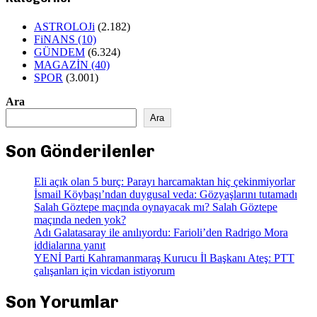
ASTROLOJi
(2.182)
FiNANS
(10)
GÜNDEM
(6.324)
MAGAZİN
(40)
SPOR
(3.001)
Ara
Ara
Son Gönderilenler
Eli açık olan 5 burç: Parayı harcamaktan hiç çekinmiyorlar
İsmail Köybaşı’ndan duygusal veda: Gözyaşlarını tutamadı
Salah Göztepe maçında oynayacak mı? Salah Göztepe
maçında neden yok?
Adı Galatasaray ile anılıyordu: Farioli’den Radrigo Mora
iddialarına yanıt
YENİ Parti Kahramanmaraş Kurucu İl Başkanı Ateş: PTT
çalışanları için vicdan istiyorum
Son Yorumlar