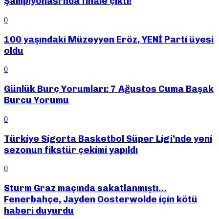
Şampiyonası’nda finale çıktı!
0
100 yaşındaki Müzeyyen Eröz, YENİ Parti üyesi
oldu
0
Günlük Burç Yorumları: 7 Ağustos Cuma Başak
Burcu Yorumu
0
Türkiye Sigorta Basketbol Süper Ligi’nde yeni
sezonun fikstür çekimi yapıldı
0
Sturm Graz maçında sakatlanmıştı…
Fenerbahçe, Jayden Oosterwolde için kötü
haberi duyurdu