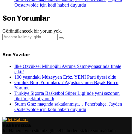
Oosterwolde için kötü haberi duyurdu
Son Yorumlar
Görüntülenecek bir yorum yok.
Search
Search
for:
Son Yazılar
İlke Özyüksel Mihrioğlu Avrupa Şampiyonası’nda finale
çıktı!
100 yaşındaki Müzeyyen Eröz, YENİ Parti üyesi oldu
Günlük Burç Yorumları: 7 Ağustos Cuma Başak Burcu
Yorumu
Türkiye Sigorta Basketbol Süper Ligi’nde yeni sezonun
fikstür çekimi yapıldı
Sturm Graz maçında sakatlanmıştı… Fenerbahçe, Jayden
Oosterwolde için kötü haberi duyurdu
Hakkımızda
Jet Haberci web sitemiz güncel haberleri sizlere sunmaktadır.