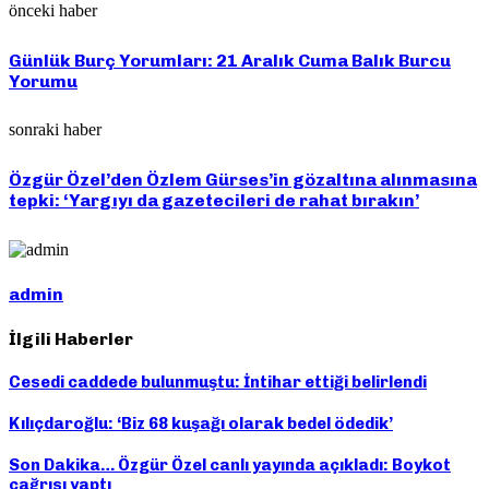
önceki haber
Günlük Burç Yorumları: 21 Aralık Cuma Balık Burcu
Yorumu
sonraki haber
Özgür Özel’den Özlem Gürses’in gözaltına alınmasına
tepki: ‘Yargıyı da gazetecileri de rahat bırakın’
admin
İlgili Haberler
Cesedi caddede bulunmuştu: İntihar ettiği belirlendi
Kılıçdaroğlu: ‘Biz 68 kuşağı olarak bedel ödedik’
Son Dakika… Özgür Özel canlı yayında açıkladı: Boykot
çağrısı yaptı