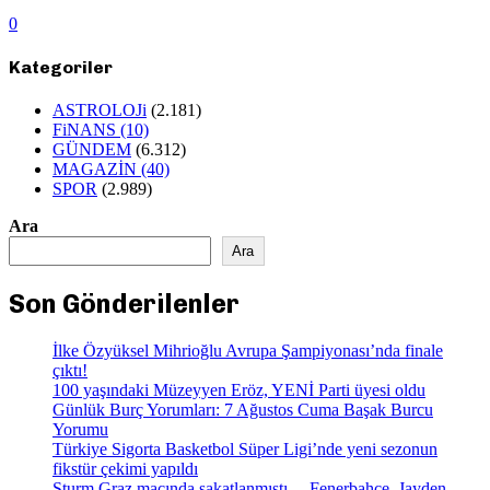
0
Kategoriler
ASTROLOJi
(2.181)
FiNANS
(10)
GÜNDEM
(6.312)
MAGAZİN
(40)
SPOR
(2.989)
Ara
Ara
Son Gönderilenler
İlke Özyüksel Mihrioğlu Avrupa Şampiyonası’nda finale
çıktı!
100 yaşındaki Müzeyyen Eröz, YENİ Parti üyesi oldu
Günlük Burç Yorumları: 7 Ağustos Cuma Başak Burcu
Yorumu
Türkiye Sigorta Basketbol Süper Ligi’nde yeni sezonun
fikstür çekimi yapıldı
Sturm Graz maçında sakatlanmıştı… Fenerbahçe, Jayden