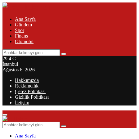
Ana Sayfa
Gündem
Spor
Finans
Otomobil
Search
Search
for:
29.4
C
İstanbul
Ağustos 6, 2026
Hakkımızda
Reklamcılık
Çerez Politikası
Gizlilik Politikası
İletişim
Primary
Menu
Search
Search
for:
Ana Sayfa