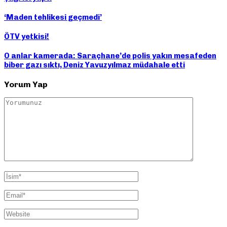
‘Maden tehlikesi geçmedi’
ÖTV yetkisi!
O anlar kamerada: Saraçhane’de polis yakın mesafeden
biber gazı sıktı, Deniz Yavuzyılmaz müdahale etti
Yorum Yap