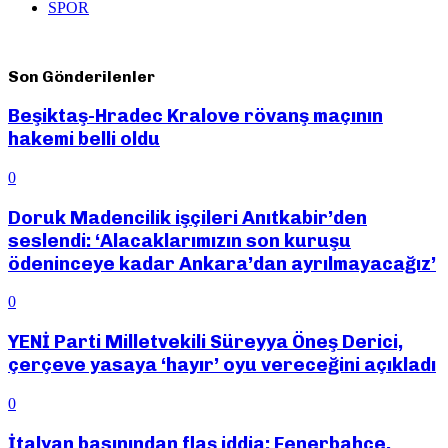
SPOR
Son Gönderilenler
Beşiktaş-Hradec Kralove rövanş maçının
hakemi belli oldu
0
Doruk Madencilik işçileri Anıtkabir’den
seslendi: ‘Alacaklarımızın son kuruşu
ödeninceye kadar Ankara’dan ayrılmayacağız’
0
YENİ Parti Milletvekili Süreyya Öneş Derici,
çerçeve yasaya ‘hayır’ oyu vereceğini açıkladı
0
İtalyan basınından flaş iddia: Fenerbahçe,