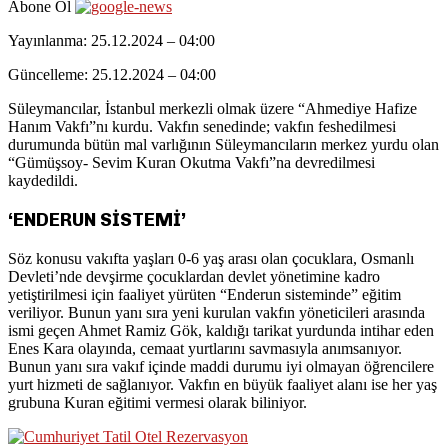
Abone Ol
Yayınlanma: 25.12.2024 – 04:00
Güncelleme: 25.12.2024 – 04:00
Süleymancılar, İstanbul merkezli olmak üzere “Ahmediye Hafize
Hanım Vakfı”nı kurdu. Vakfın senedinde; vakfın feshedilmesi
durumunda bütün mal varlığının Süleymancıların merkez yurdu olan
“Gümüşsoy- Sevim Kuran Okutma Vakfı”na devredilmesi
kaydedildi.
‘ENDERUN SİSTEMİ’
Söz konusu vakıfta yaşları 0-6 yaş arası olan çocuklara, Osmanlı
Devleti’nde devşirme çocuklardan devlet yönetimine kadro
yetiştirilmesi için faaliyet yürüten “Enderun sisteminde” eğitim
veriliyor. Bunun yanı sıra yeni kurulan vakfın yöneticileri arasında
ismi geçen Ahmet Ramiz Gök, kaldığı tarikat yurdunda intihar eden
Enes Kara olayında, cemaat yurtlarını savmasıyla anımsanıyor.
Bunun yanı sıra vakıf içinde maddi durumu iyi olmayan öğrencilere
yurt hizmeti de sağlanıyor. Vakfın en büyük faaliyet alanı ise her yaş
grubuna Kuran eğitimi vermesi olarak biliniyor.