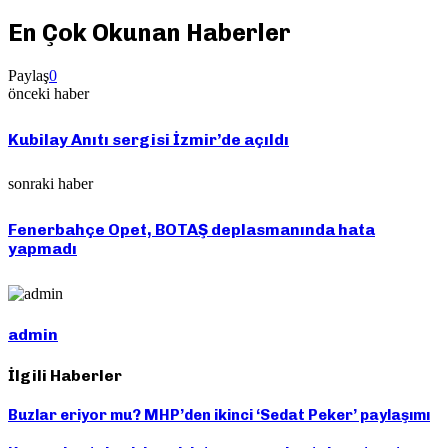
En Çok Okunan Haberler
Paylaş
0
önceki haber
Kubilay Anıtı sergisi İzmir’de açıldı
sonraki haber
Fenerbahçe Opet, BOTAŞ deplasmanında hata
yapmadı
admin
İlgili Haberler
Buzlar eriyor mu? MHP’den ikinci ‘Sedat Peker’ paylaşımı