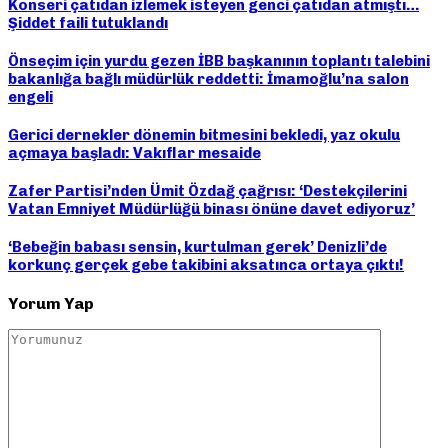
Konseri çatıdan izlemek isteyen genci çatıdan atmıştı…
Şiddet faili tutuklandı
Önseçim için yurdu gezen İBB başkanının toplantı talebini
bakanlığa bağlı müdürlük reddetti: İmamoğlu’na salon
engeli
Gerici dernekler dönemin bitmesini bekledi, yaz okulu
açmaya başladı: Vakıflar mesaide
Zafer Partisi’nden Ümit Özdağ çağrısı: ‘Destekçilerini
Vatan Emniyet Müdürlüğü binası önüne davet ediyoruz’
‘Bebeğin babası sensin, kurtulman gerek’ Denizli’de
korkunç gerçek gebe takibini aksatınca ortaya çıktı!
Yorum Yap