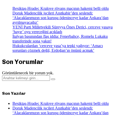
Beşiktaş-Hradec Kralove rövanş maçının hakemi belli oldu
Doruk Madencilik işçileri Anıtkabir’den seslendi:
‘Alacaklarımızın son kuruşu ödeninceye kadar Ankara’dan
ayrılmayacağız’
YENİ Parti Milletvekili Süreyya Öneş Derici, çerçeve yasaya
‘hayır’ oyu vereceğini açıkladı
İtalyan basınından flaş iddia: Fenerbahçe, Romelu Lukaku
transferinde sona yakın!
Hukukçulardan ‘çerçeve yasa’ya tepki yağıyor: ‘Amacı
sorunları çözmek değil, Erdoğan’ın önünü açmak’
Son Yorumlar
Görüntülenecek bir yorum yok.
Search
Search
for:
Son Yazılar
Beşiktaş-Hradec Kralove rövanş maçının hakemi belli oldu
Doruk Madencilik işçileri Anıtkabir’den seslendi:
‘Alacaklarımızın son kuruşu ödeninceye kadar Ankara’dan