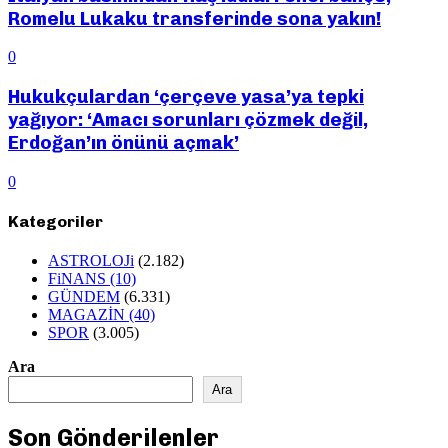
Romelu Lukaku transferinde sona yakın!
0
Hukukçulardan ‘çerçeve yasa’ya tepki
yağıyor: ‘Amacı sorunları çözmek değil,
Erdoğan’ın önünü açmak’
0
Kategoriler
ASTROLOJi
(2.182)
FiNANS
(10)
GÜNDEM
(6.331)
MAGAZİN
(40)
SPOR
(3.005)
Ara
Ara
Son Gönderilenler