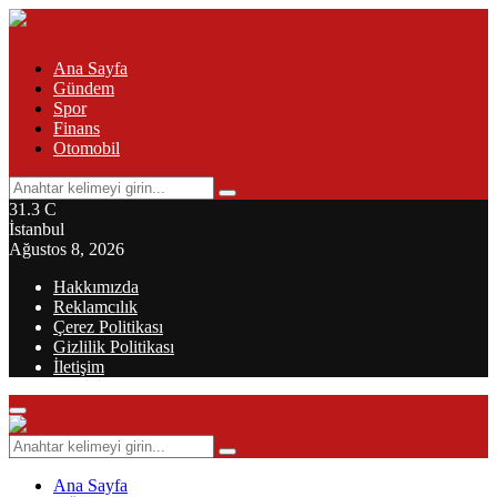
Ana Sayfa
Gündem
Spor
Finans
Otomobil
Search
Search
for:
31.3
C
İstanbul
Ağustos 8, 2026
Hakkımızda
Reklamcılık
Çerez Politikası
Gizlilik Politikası
İletişim
Primary
Menu
Search
Search
for:
Ana Sayfa