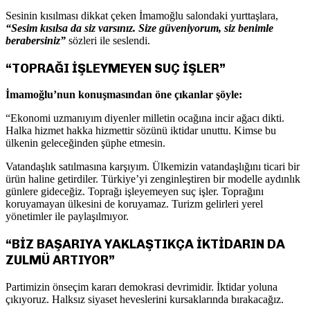
Sesinin kısılması dikkat çeken İmamoğlu salondaki yurttaşlara,
“Sesim kısılsa da siz varsınız. Size güveniyorum, siz benimle
berabersiniz”
sözleri ile seslendi.
“TOPRAĞI İŞLEYMEYEN SUÇ İŞLER”
İmamoğlu’nun konuşmasından öne çıkanlar şöyle:
“Ekonomi uzmanıyım diyenler milletin ocağına incir ağacı dikti.
Halka hizmet hakka hizmettir sözünü iktidar unuttu. Kimse bu
ülkenin geleceğinden şüphe etmesin.
Vatandaşlık satılmasına karşıyım. Ülkemizin vatandaşlığını ticari bir
ürün haline getirdiler. Türkiye’yi zenginleştiren bir modelle aydınlık
günlere gideceğiz. Toprağı işleyemeyen suç işler. Toprağını
koruyamayan ülkesini de koruyamaz. Turizm gelirleri yerel
yönetimler ile paylaşılmıyor.
“BİZ BAŞARIYA YAKLAŞTIKÇA İKTİDARIN DA
ZULMÜ ARTIYOR”
Partimizin önseçim kararı demokrasi devrimidir. İktidar yoluna
çıkıyoruz. Halksız siyaset heveslerini kursaklarında bırakacağız.