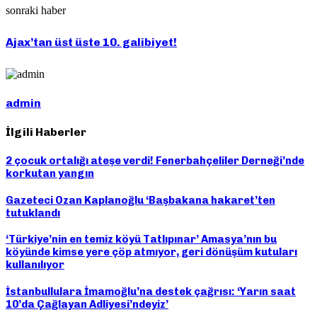
sonraki haber
Ajax’tan üst üste 10. galibiyet!
admin
İlgili Haberler
2 çocuk ortalığı ateşe verdi! Fenerbahçeliler Derneği’nde
korkutan yangın
Gazeteci Ozan Kaplanoğlu ‘Başbakana hakaret’ten
tutuklandı
‘Türkiye’nin en temiz köyü Tatlıpınar’ Amasya’nın bu
köyünde kimse yere çöp atmıyor, geri dönüşüm kutuları
kullanılıyor
İstanbullulara İmamoğlu’na destek çağrısı: ‘Yarın saat
10’da Çağlayan Adliyesi’ndeyiz’