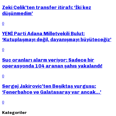
Zeki Çelik’ten transfer itirafı: ‘İki kez
düşünmedim’
0
YENİ Parti Adana Milletvekili Bulut:
‘Kutuplaşmayı değil, dayanışmayı büyüteceğiz’
0
Suç oranları alarm veriyor: Sadece bir
operasyonda 104 aranan şahıs yakalandı!
0
Sergej Jakirovic’ten Beşiktaş vurgusu:
‘Fenerbahçe ve Galatasaray var ancak…’
0
Kategoriler