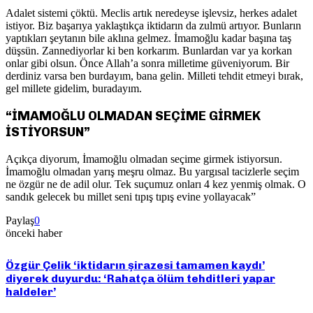
Adalet sistemi çöktü. Meclis artık neredeyse işlevsiz, herkes adalet
istiyor. Biz başarıya yaklaştıkça iktidarın da zulmü artıyor. Bunların
yaptıkları şeytanın bile aklına gelmez. İmamoğlu kadar başına taş
düşsün. Zannediyorlar ki ben korkarım. Bunlardan var ya korkan
onlar gibi olsun. Önce Allah’a sonra milletime güveniyorum. Bir
derdiniz varsa ben burdayım, bana gelin. Milleti tehdit etmeyi bırak,
gel millete gidelim, buradayım.
“İMAMOĞLU OLMADAN SEÇİME GİRMEK
İSTİYORSUN”
Açıkça diyorum, İmamoğlu olmadan seçime girmek istiyorsun.
İmamoğlu olmadan yarış meşru olmaz. Bu yargısal tacizlerle seçim
ne özgür ne de adil olur. Tek suçumuz onları 4 kez yenmiş olmak. O
sandık gelecek bu millet seni tıpış tıpış evine yollayacak”
Paylaş
0
önceki haber
Özgür Çelik ‘iktidarın şirazesi tamamen kaydı’
diyerek duyurdu: ‘Rahatça ölüm tehditleri yapar
haldeler’