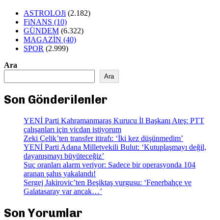
ASTROLOJi
(2.182)
FiNANS
(10)
GÜNDEM
(6.322)
MAGAZİN
(40)
SPOR
(2.999)
Ara
Ara
Son Gönderilenler
YENİ Parti Kahramanmaraş Kurucu İl Başkanı Ateş: PTT
çalışanları için vicdan istiyorum
Zeki Çelik’ten transfer itirafı: ‘İki kez düşünmedim’
YENİ Parti Adana Milletvekili Bulut: ‘Kutuplaşmayı değil,
dayanışmayı büyüteceğiz’
Suç oranları alarm veriyor: Sadece bir operasyonda 104
aranan şahıs yakalandı!
Sergej Jakirovic’ten Beşiktaş vurgusu: ‘Fenerbahçe ve
Galatasaray var ancak…’
Son Yorumlar