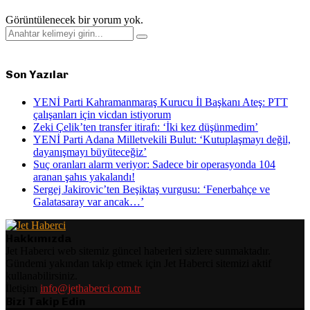
Görüntülenecek bir yorum yok.
Search
Search
for:
Son Yazılar
YENİ Parti Kahramanmaraş Kurucu İl Başkanı Ateş: PTT
çalışanları için vicdan istiyorum
Zeki Çelik’ten transfer itirafı: ‘İki kez düşünmedim’
YENİ Parti Adana Milletvekili Bulut: ‘Kutuplaşmayı değil,
dayanışmayı büyüteceğiz’
Suç oranları alarm veriyor: Sadece bir operasyonda 104
aranan şahıs yakalandı!
Sergej Jakirovic’ten Beşiktaş vurgusu: ‘Fenerbahçe ve
Galatasaray var ancak…’
Hakkımızda
Jet Haberci web sitemiz güncel haberleri sizlere sunmaktadır.
Gündemi yakından takip etmek için Jet Haberci sitemizi aktif
kullanabilirsiniz.
İletişim
info@jethaberci.com.tr
Bizi Takip Edin