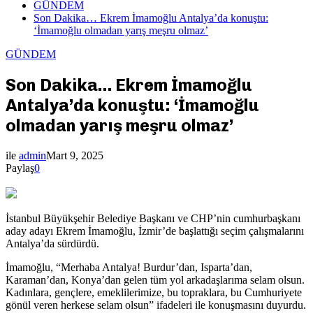
GÜNDEM
Son Dakika… Ekrem İmamoğlu Antalya’da konuştu:
‘İmamoğlu olmadan yarış meşru olmaz’
GÜNDEM
Son Dakika… Ekrem İmamoğlu
Antalya’da konuştu: ‘İmamoğlu
olmadan yarış meşru olmaz’
ile
admin
Mart 9, 2025
Paylaş
0
İstanbul Büyükşehir Belediye Başkanı ve CHP’nin cumhurbaşkanı
aday adayı Ekrem İmamoğlu, İzmir’de başlattığı seçim çalışmalarını
Antalya’da sürdürdü.
İmamoğlu, “Merhaba Antalya! Burdur’dan, Isparta’dan,
Karaman’dan, Konya’dan gelen tüm yol arkadaşlarıma selam olsun.
Kadınlara, gençlere, emeklilerimize, bu topraklara, bu Cumhuriyete
gönül veren herkese selam olsun” ifadeleri ile konuşmasını duyurdu.