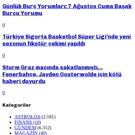
Günlük Burç Yorumları: 7 Ağustos Cuma Başak
Burcu Yorumu
0
Türkiye Sigorta Basketbol Süper Ligi’nde yeni
sezonun fikstür çekimi yapıldı
0
Sturm Graz maçında sakatlanmıştı…
Fenerbahçe, Jayden Oosterwolde için kötü
haberi duyurdu
0
Kategoriler
ASTROLOJi
(2.181)
FiNANS
(10)
GÜNDEM
(6.312)
MAGAZİN
(40)