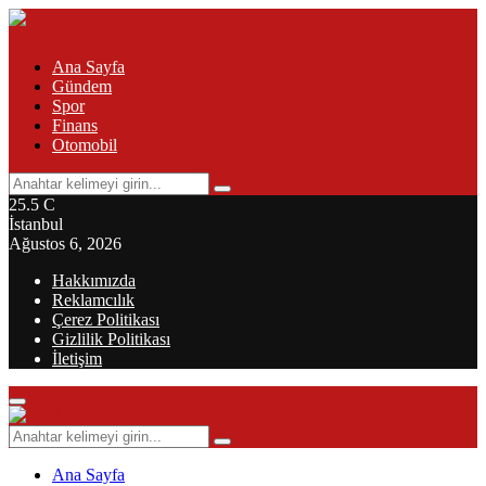
Ana Sayfa
Gündem
Spor
Finans
Otomobil
Search
Search
for:
25.5
C
İstanbul
Ağustos 6, 2026
Hakkımızda
Reklamcılık
Çerez Politikası
Gizlilik Politikası
İletişim
Primary
Menu
Search
Search
for:
Ana Sayfa