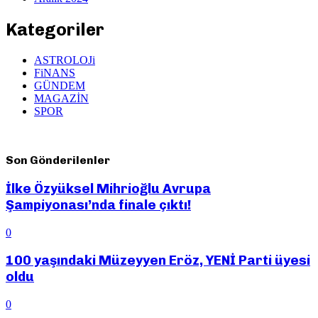
Kategoriler
ASTROLOJi
FiNANS
GÜNDEM
MAGAZİN
SPOR
Son Gönderilenler
İlke Özyüksel Mihrioğlu Avrupa
Şampiyonası’nda finale çıktı!
0
100 yaşındaki Müzeyyen Eröz, YENİ Parti üyesi
oldu
0