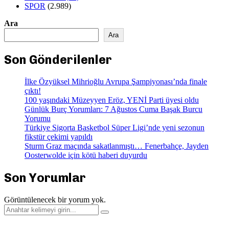
SPOR
(2.989)
Ara
Ara
Son Gönderilenler
İlke Özyüksel Mihrioğlu Avrupa Şampiyonası’nda finale
çıktı!
100 yaşındaki Müzeyyen Eröz, YENİ Parti üyesi oldu
Günlük Burç Yorumları: 7 Ağustos Cuma Başak Burcu
Yorumu
Türkiye Sigorta Basketbol Süper Ligi’nde yeni sezonun
fikstür çekimi yapıldı
Sturm Graz maçında sakatlanmıştı… Fenerbahçe, Jayden
Oosterwolde için kötü haberi duyurdu
Son Yorumlar
Görüntülenecek bir yorum yok.
Search
Search
for: