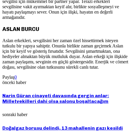
sevgilisi için mükemmel bir partner yapar. Terazi erkekleri
sevgilisine vakit ayırmaktan keyif alır, birlikte sosyalleşmeyi ve
hayatı paylaşmayı sever. Onun için ilişki, hayatın en değerli
armağanıdır.
ASLAN BURCU
Aslan erkekleri, sevgilisini her zaman özel hissettirmek isteyen
tutkulu bir yapıya sahiptir. Onunla birlikte zaman geçirmek Aslan
için bir keyif ve gösteriş fırsatıdır. Sevgilisini şımartmaktan, ona
hediyeler almaktan büyük mutluluk duyar. Aslan erkeği için ilişkide
zaman paylaşımı, sevginin en güçlü göstergesidir. Enerjik ve cömert
doğası, sevgilisine olan tutkusunu sürekli canlı tutar.
Paylaş
0
önceki haber
Narin Güran cinayeti davasında gergin anlar:
Milletvekilleri dahi olsa salonu boşaltacağım
sonraki haber
Doğalgaz borusu delindi, 13 mahallenin gazı kesildi