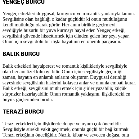
YENGEÇ BURCU
Yengeç erkekleri duygusal, koruyucu ve romantik yanlarıyla tanınır.
Sevgilisine olan bağlılığı o kadar güçlüdür ki onun mutluluğunu
kendi mutluluğu olarak görür. Her anını birlikte geçirmeyi,
sevdiğiyle huzurlu bir yuva kurmayı hayal eder. Yengeç erkeği,
sevgilisini güvende hissettirmek için elinden gelen her şeyi yapar.
Onun için sevgi dolu bir ilişki hayatının en önemli parçasıdır.
BALIK BURCU
Balık erkekleri hayalperest ve romantik kişilikleriyle sevgilisiyle
olan her anı özel kılmayı bilir. Onun için sevgilisiyle geçirdiği
zaman, hayatın en anlamlı anlarını oluşturur. Duygusal derinliği
sayesinde sevgilisinin hislerini kolayca anlar ve onunla empati kurar.
Balık erkeği, sevgilisini mutlu etmek için şiirler yazabilir, küçük
sürprizler hazırlayabilir. Onun romantik yaklaşımı, ilişkilerdeki en
büyük güçlerinden biridir.
TERAZİ BURCU
Terazi erkekleri için ilişkilerde denge ve uyum çok önemlidir.
Sevgilisiyle sürekli vakit geçirmek, onunla güçlü bir bağ kurmak
Terazi erkeğinin önceliğidir. Nazik, kibar ve sevecen doğası, onu