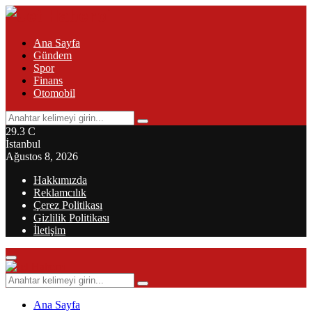
Ana Sayfa
Gündem
Spor
Finans
Otomobil
Search
Search
for:
29.3
C
İstanbul
Ağustos 8, 2026
Hakkımızda
Reklamcılık
Çerez Politikası
Gizlilik Politikası
İletişim
Primary
Menu
Search
Search
for:
Ana Sayfa