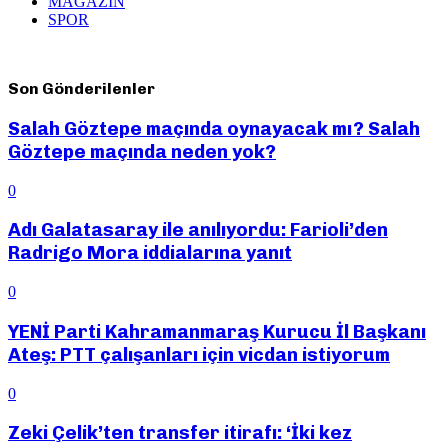
MAGAZİN
SPOR
Son Gönderilenler
Salah Göztepe maçında oynayacak mı? Salah
Göztepe maçında neden yok?
0
Adı Galatasaray ile anılıyordu: Farioli’den
Radrigo Mora iddialarına yanıt
0
YENİ Parti Kahramanmaraş Kurucu İl Başkanı
Ateş: PTT çalışanları için vicdan istiyorum
0
Zeki Çelik’ten transfer itirafı: ‘İki kez