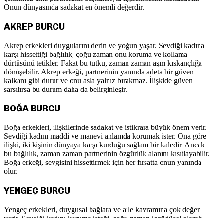
Onun dünyasında sadakat en önemli değerdir.
AKREP BURCU
Akrep erkekleri duygularını derin ve yoğun yaşar. Sevdiği kadına
karşı hissettiği bağlılık, çoğu zaman onu koruma ve kollama
dürtüsünü tetikler. Fakat bu tutku, zaman zaman aşırı kıskançlığa
dönüşebilir. Akrep erkeği, partnerinin yanında adeta bir güven
kalkanı gibi durur ve onu asla yalnız bırakmaz. İlişkide güven
sarsılırsa bu durum daha da belirginleşir.
BOĞA BURCU
Boğa erkekleri, ilişkilerinde sadakat ve istikrara büyük önem verir.
Sevdiği kadını maddi ve manevi anlamda korumak ister. Ona göre
ilişki, iki kişinin dünyaya karşı kurduğu sağlam bir kaledir. Ancak
bu bağlılık, zaman zaman partnerinin özgürlük alanını kısıtlayabilir.
Boğa erkeği, sevgisini hissettirmek için her fırsatta onun yanında
olur.
YENGEÇ BURCU
Yengeç erkekleri, duygusal bağlara ve aile kavramına çok değer