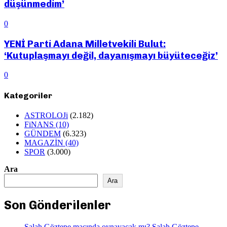
düşünmedim’
0
YENİ Parti Adana Milletvekili Bulut:
‘Kutuplaşmayı değil, dayanışmayı büyüteceğiz’
0
Kategoriler
ASTROLOJi
(2.182)
FiNANS
(10)
GÜNDEM
(6.323)
MAGAZİN
(40)
SPOR
(3.000)
Ara
Ara
Son Gönderilenler
Salah Göztepe maçında oynayacak mı? Salah Göztepe