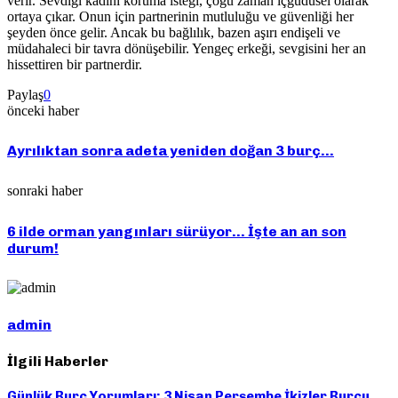
verir. Sevdiği kadını koruma isteği, çoğu zaman içgüdüsel olarak
ortaya çıkar. Onun için partnerinin mutluluğu ve güvenliği her
şeyden önce gelir. Ancak bu bağlılık, bazen aşırı endişeli ve
müdahaleci bir tavra dönüşebilir. Yengeç erkeği, sevgisini her an
hissettiren bir partnerdir.
Paylaş
0
önceki haber
Ayrılıktan sonra adeta yeniden doğan 3 burç…
sonraki haber
6 ilde orman yangınları sürüyor… İşte an an son
durum!
admin
İlgili Haberler
Günlük Burç Yorumları: 3 Nisan Perşembe İkizler Burcu