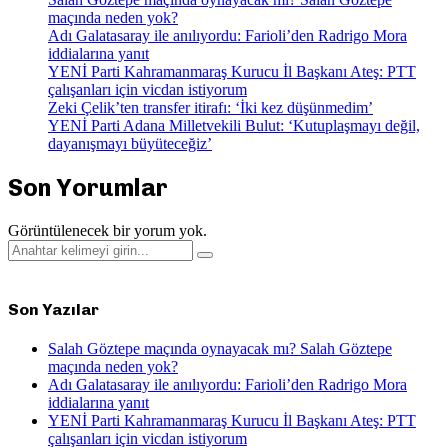
maçında neden yok?
Adı Galatasaray ile anılıyordu: Farioli’den Radrigo Mora
iddialarına yanıt
YENİ Parti Kahramanmaraş Kurucu İl Başkanı Ateş: PTT
çalışanları için vicdan istiyorum
Zeki Çelik’ten transfer itirafı: ‘İki kez düşünmedim’
YENİ Parti Adana Milletvekili Bulut: ‘Kutuplaşmayı değil,
dayanışmayı büyüteceğiz’
Son Yorumlar
Görüntülenecek bir yorum yok.
Search
Search
for:
Son Yazılar
Salah Göztepe maçında oynayacak mı? Salah Göztepe
maçında neden yok?
Adı Galatasaray ile anılıyordu: Farioli’den Radrigo Mora
iddialarına yanıt
YENİ Parti Kahramanmaraş Kurucu İl Başkanı Ateş: PTT
çalışanları için vicdan istiyorum