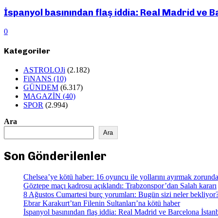
İspanyol basınından flaş iddia: Real Madrid ve B
0
Kategoriler
ASTROLOJi
(2.182)
FiNANS
(10)
GÜNDEM
(6.317)
MAGAZİN
(40)
SPOR
(2.994)
Ara
Ara
Son Gönderilenler
Chelsea’ye kötü haber: 16 oyuncu ile yollarını ayırmak zorund
Göztepe maçı kadrosu açıklandı: Trabzonspor’dan Salah kararı
8 Ağustos Cumartesi burç yorumları: Bugün sizi neler bekliyor
Ebrar Karakurt’tan Filenin Sultanları’na kötü haber
İspanyol basınından flaş iddia: Real Madrid ve Barcelona İstanb