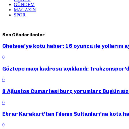
GÜNDEM
MAGAZİN
SPOR
Son Gönderilenler
Chelsea’ye kötü haber: 16 oyuncu ile yollarını
0
Göztepe maçı kadrosu açıklandı: Trabzonspor’d
0
8 Ağustos Cumartesi burç yorumları: Bugün sizi
0
Ebrar Karakurt’tan Filenin Sultanları’na kötü h
0