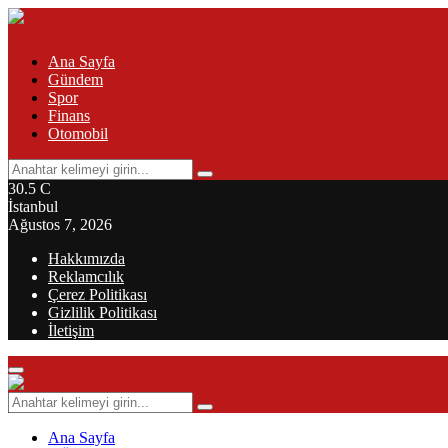
Ana Sayfa
Gündem
Spor
Finans
Otomobil
Search
Search
for:
30.5
C
İstanbul
Ağustos 7, 2026
Hakkımızda
Reklamcılık
Çerez Politikası
Gizlilik Politikası
İletişim
Primary
Menu
Search
Search
for:
Ana Sayfa