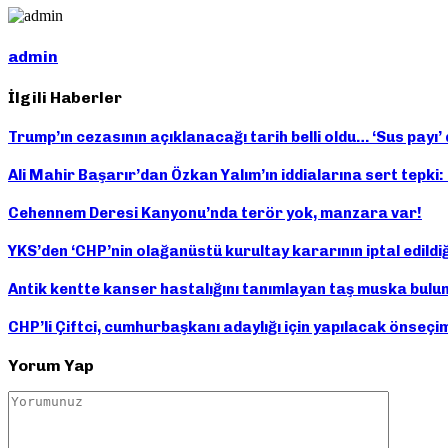
admin
İlgili Haberler
Trump’ın cezasının açıklanacağı tarih belli oldu… ‘Sus payı’
Ali Mahir Başarır’dan Özkan Yalım’ın iddialarına sert tepki: ‘
Cehennem Deresi Kanyonu’nda terör yok, manzara var!
YKS’den ‘CHP’nin olağanüstü kurultay kararının iptal edildiği
Antik kentte kanser hastalığını tanımlayan taş muska bulu
CHP’li Çiftci, cumhurbaşkanı adaylığı için yapılacak önseçiml
Yorum Yap