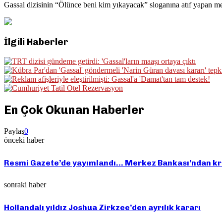
Gassal dizisinin “Ölünce beni kim yıkayacak” sloganına atıf yapan m
İlgili Haberler
En Çok Okunan Haberler
Paylaş
0
önceki haber
Resmi Gazete’de yayımlandı… Merkez Bankası’ndan kriti
sonraki haber
Hollandalı yıldız Joshua Zirkzee’den ayrılık kararı