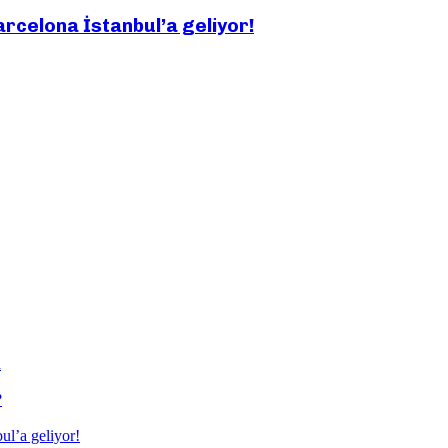
arcelona İstanbul’a geliyor!
a
?
ul’a geliyor!