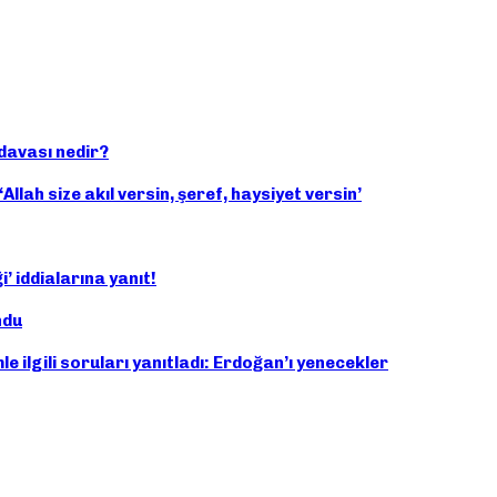
 davası nedir?
Allah size akıl versin, şeref, haysiyet versin’
’ iddialarına yanıt!
ndu
e ilgili soruları yanıtladı: Erdoğan’ı yenecekler