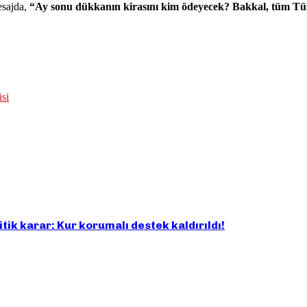
esajda,
“Ay sonu dükkanın kirasını kim ödeyecek? Bakkal, tüm Tü
k karar: Kur korumalı destek kaldırıldı!