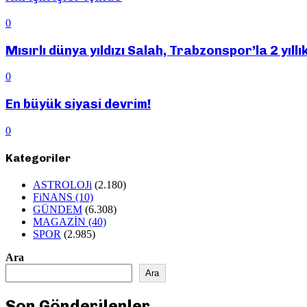
0
Mısırlı dünya yıldızı Salah, Trabzonspor’la 2 yıll
0
En büyük siyasi devrim!
0
Kategoriler
ASTROLOJi
(2.180)
FiNANS
(10)
GÜNDEM
(6.308)
MAGAZİN
(40)
SPOR
(2.985)
Ara
Ara
Son Gönderilenler