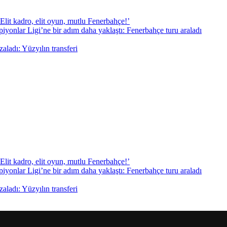
Elit kadro, elit oyun, mutlu Fenerbahçe!’
yonlar Ligi’ne bir adım daha yaklaştı: Fenerbahçe turu araladı
aladı: Yüzyılın transferi
Elit kadro, elit oyun, mutlu Fenerbahçe!’
yonlar Ligi’ne bir adım daha yaklaştı: Fenerbahçe turu araladı
aladı: Yüzyılın transferi