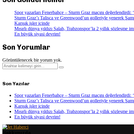
Spor yazarları Fenerbahçe – Sturm Graz maçını değerlendirdi: ‘
Sturm Graz’ı Talisca ve Greenwood’un golleriyle yenerek Şampi
Karışık işler içinde
Mısırlı dünya yıldızı Salah, Trabzonspor’la 2 yıllık sözleşme imz
En büyük siyasi devrim!
Son Yorumlar
Görüntülenecek bir yorum yok.
Search
Search
for:
Son Yazılar
Spor yazarları Fenerbahçe – Sturm Graz maçını değerlendirdi: ‘
Sturm Graz’ı Talisca ve Greenwood’un golleriyle yenerek Şampi
Karışık işler içinde
Mısırlı dünya yıldızı Salah, Trabzonspor’la 2 yıllık sözleşme imz
En büyük siyasi devrim!
Hakkımızda