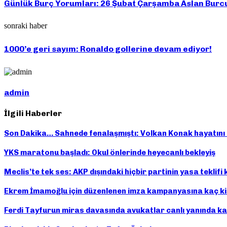
Günlük Burç Yorumları: 26 Şubat Çarşamba Aslan Bur
sonraki haber
1000’e geri sayım: Ronaldo gollerine devam ediyor!
admin
İlgili Haberler
Son Dakika… Sahnede fenalaşmıştı: Volkan Konak hayatını 
YKS maratonu başladı: Okul önlerinde heyecanlı bekleyiş
Meclis’te tek ses: AKP dışındaki hiçbir partinin yasa teklif
Ekrem İmamoğlu için düzenlenen imza kampanyasına kaç kiş
Ferdi Tayfurun miras davasında avukatlar canlı yanında kar