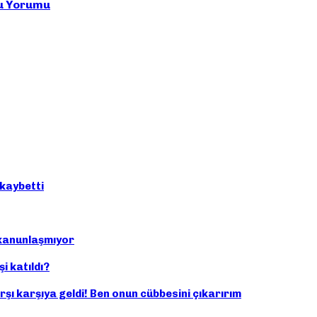
cu Yorumu
kaybetti
i kanunlaşmıyor
i katıldı?
şı karşıya geldi! Ben onun cübbesini çıkarırım