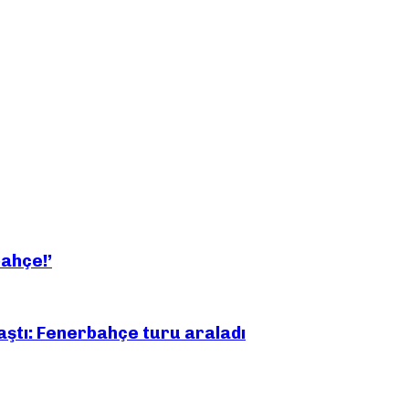
bahçe!’
aştı: Fenerbahçe turu araladı