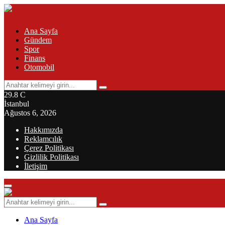
Ana Sayfa
Gündem
Spor
Finans
Otomobil
Search
Search
for:
29.8
C
İstanbul
Ağustos 6, 2026
Hakkımızda
Reklamcılık
Çerez Politikası
Gizlilik Politikası
İletişim
Primary
Menu
Search
Search
for:
Ana Sayfa