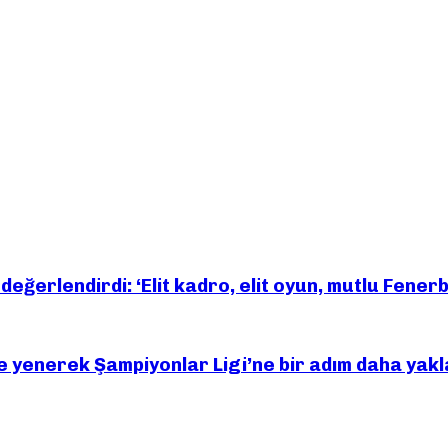
eğerlendirdi: ‘Elit kadro, elit oyun, mutlu Fener
e yenerek Şampiyonlar Ligi’ne bir adım daha yakl