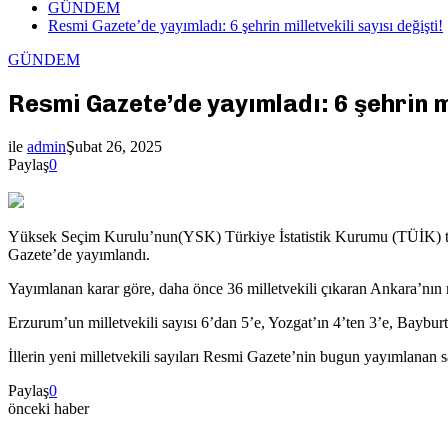
GÜNDEM
Resmi Gazete’de yayımladı: 6 şehrin milletvekili sayısı değişti!
GÜNDEM
Resmi Gazete’de yayımladı: 6 şehrin mi
ile
admin
Şubat 26, 2025
Paylaş
0
Yüksek Seçim Kurulu’nun(YSK) Türkiye İstatistik Kurumu (TÜİK) tarafın
Gazete’de yayımlandı.
Yayımlanan karar göre, daha önce 36 milletvekili çıkaran Ankara’nın m
Erzurum’un milletvekili sayısı 6’dan 5’e, Yozgat’ın 4’ten 3’e, Baybur
İllerin yeni milletvekili sayıları Resmi Gazete’nin bugun yayımlanan s
Paylaş
0
önceki haber