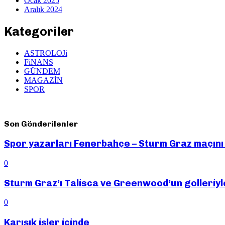
Ocak 2025
Aralık 2024
Kategoriler
ASTROLOJi
FiNANS
GÜNDEM
MAGAZİN
SPOR
Son Gönderilenler
Spor yazarları Fenerbahçe – Sturm Graz maçını d
0
Sturm Graz’ı Talisca ve Greenwood’un golleriyl
0
Karışık işler içinde