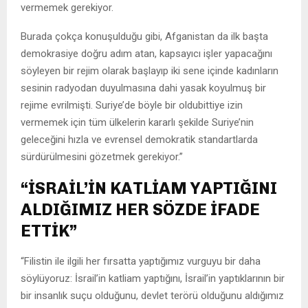
vermemek gerekiyor.
Burada çokça konuşulduğu gibi, Afganistan da ilk başta
demokrasiye doğru adım atan, kapsayıcı işler yapacağını
söyleyen bir rejim olarak başlayıp iki sene içinde kadınların
sesinin radyodan duyulmasına dahi yasak koyulmuş bir
rejime evrilmişti. Suriye’de böyle bir oldubittiye izin
vermemek için tüm ülkelerin kararlı şekilde Suriye’nin
geleceğini hızla ve evrensel demokratik standartlarda
sürdürülmesini gözetmek gerekiyor.”
“İSRAİL’İN KATLİAM YAPTIĞINI
ALDIĞIMIZ HER SÖZDE İFADE
ETTİK”
“Filistin ile ilgili her fırsatta yaptığımız vurguyu bir daha
söylüyoruz: İsrail’in katliam yaptığını, İsrail’in yaptıklarının bir
bir insanlık suçu olduğunu, devlet terörü olduğunu aldığımız