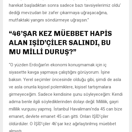
harekat başladıktan sonra sadece bazı tavsiyelerimiz oldu’
dediği mevzudan bir zafer çıkarmaya uğraşacağına,
mutfaktaki yangını söndürmeye uğraşsın.”
“46’ŞAR KEZ MÜEBBET HAPİS
ALAN IŞİD’ÇİLER SALINDI, BU
MU MİLLİ DURUŞ?”
“O yüzden Erdoğan’ın ekonomi konuşmamak için iç
siyasette kavga yapmaya çalıştığını görüyorum. İşine
baksın. Yerel seçimler öncesinde olduğu gibi, şimdi de asla
ve asla onunla kişisel polemiklere, kişisel tartışmalara
girmeyeceğim. Sadece kendisine şunu söyleyeceğim: Kendi
adıma benle ilgili söylediklerinden dolayı değil. Millilik, gayri
millilik vurgusu yapmış. İstanbul Havalimanı’nda 45 can bize
emanet, devlete emanet 45 can gitti. Onları IŞİD’çiler
öldürdüler. O İŞİD’çiler 46’şar kez ağırlaştırılmış müebbet
almıştı.