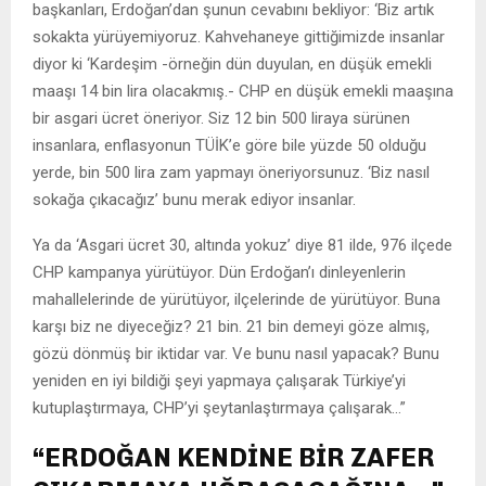
başkanları, Erdoğan’dan şunun cevabını bekliyor: ‘Biz artık
sokakta yürüyemiyoruz. Kahvehaneye gittiğimizde insanlar
diyor ki ‘Kardeşim -örneğin dün duyulan, en düşük emekli
maaşı 14 bin lira olacakmış.- CHP en düşük emekli maaşına
bir asgari ücret öneriyor. Siz 12 bin 500 liraya sürünen
insanlara, enflasyonun TÜİK’e göre bile yüzde 50 olduğu
yerde, bin 500 lira zam yapmayı öneriyorsunuz. ‘Biz nasıl
sokağa çıkacağız’ bunu merak ediyor insanlar.
Ya da ‘Asgari ücret 30, altında yokuz’ diye 81 ilde, 976 ilçede
CHP kampanya yürütüyor. Dün Erdoğan’ı dinleyenlerin
mahallelerinde de yürütüyor, ilçelerinde de yürütüyor. Buna
karşı biz ne diyeceğiz? 21 bin. 21 bin demeyi göze almış,
gözü dönmüş bir iktidar var. Ve bunu nasıl yapacak? Bunu
yeniden en iyi bildiği şeyi yapmaya çalışarak Türkiye’yi
kutuplaştırmaya, CHP’yi şeytanlaştırmaya çalışarak…”
“ERDOĞAN KENDİNE BİR ZAFER