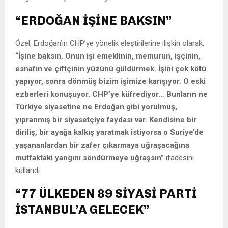
“ERDOĞAN İŞİNE BAKSIN”
Özel, Erdoğan’ın CHP’ye yönelik eleştirilerine ilişkin olarak,
“İşine baksın. Onun işi emeklinin, memurun, işçinin,
esnafın ve çiftçinin yüzünü güldürmek. İşini çok kötü
yapıyor, sonra dönmüş bizim işimize karışıyor. O eski
ezberleri konuşuyor. CHP’ye küfrediyor… Bunların ne
Türkiye siyasetine ne Erdoğan gibi yorulmuş,
yıpranmış bir siyasetçiye faydası var. Kendisine bir
diriliş, bir ayağa kalkış yaratmak istiyorsa o Suriye’de
yaşananlardan bir zafer çıkarmaya uğraşacağına
mutfaktaki yangını söndürmeye uğraşsın”
ifadesini
kullandı.
“77 ÜLKEDEN 89 SİYASİ PARTİ
İSTANBUL’A GELECEK”