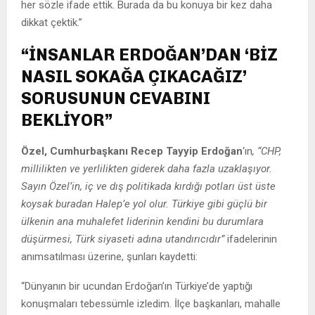
her sözle ifade ettik. Burada da bu konuya bir kez daha
dikkat çektik.”
“İNSANLAR ERDOĞAN’DAN ‘BİZ
NASIL SOKAĞA ÇIKACAĞIZ’
SORUSUNUN CEVABINI
BEKLİYOR”
Özel,
Cumhurbaşkanı Recep Tayyip Erdoğan
‘ın
, “CHP,
millilikten ve yerlilikten giderek daha fazla uzaklaşıyor.
Sayın Özel’in, iç ve dış politikada kırdığı potları üst üste
koysak buradan Halep’e yol olur. Türkiye gibi güçlü bir
ülkenin ana muhalefet liderinin kendini bu durumlara
düşürmesi, Türk siyaseti adına utandırıcıdır”
ifadelerinin
anımsatılması üzerine, şunları kaydetti:
“Dünyanın bir ucundan Erdoğan’ın Türkiye’de yaptığı
konuşmaları tebessümle izledim. İlçe başkanları, mahalle