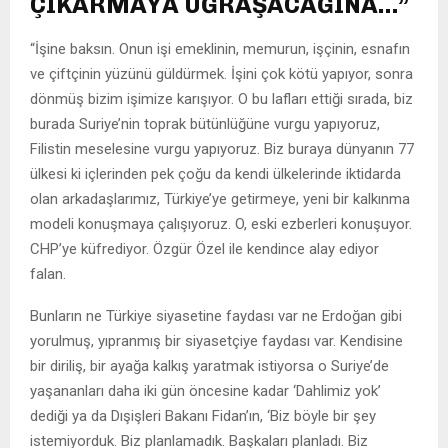
ÇIKARMAYA UĞRAŞACAĞINA…”
“İşine baksın. Onun işi emeklinin, memurun, işçinin, esnafın
ve çiftçinin yüzünü güldürmek. İşini çok kötü yapıyor, sonra
dönmüş bizim işimize karışıyor. O bu lafları ettiği sırada, biz
burada Suriye’nin toprak bütünlüğüne vurgu yapıyoruz,
Filistin meselesine vurgu yapıyoruz. Biz buraya dünyanın 77
ülkesi ki içlerinden pek çoğu da kendi ülkelerinde iktidarda
olan arkadaşlarımız, Türkiye’ye getirmeye, yeni bir kalkınma
modeli konuşmaya çalışıyoruz. O, eski ezberleri konuşuyor.
CHP’ye küfrediyor. Özgür Özel ile kendince alay ediyor
falan.
Bunların ne Türkiye siyasetine faydası var ne Erdoğan gibi
yorulmuş, yıpranmış bir siyasetçiye faydası var. Kendisine
bir diriliş, bir ayağa kalkış yaratmak istiyorsa o Suriye’de
yaşananları daha iki gün öncesine kadar ‘Dahlimiz yok’
dediği ya da Dışişleri Bakanı Fidan’ın, ‘Biz böyle bir şey
istemiyorduk. Biz planlamadık. Başkaları planladı. Biz