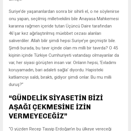
Suriye’de yaşananlardan sonra bir sihirli el, o ne söylenirse
onu yapan, seçilmiş milletvekilini bile Anayasa Mahkemesi
kararına rağmen içeride tutan Üçüncü Daire tarafından
46’şar kez ağırlaştırılmış müebbet cezası alanları
salıverdiler. Allah bilir şimdi hepsi Suriye’ye geçmiştir bile.
Şimdi burada, bu tavır içinde olan mı milli bir tavırda? O 45
kişinin içinde Türkiye Cumhuriyeti vatandaşı olmayanlar da
var, her siyasi görüşten insan var. Onların hepsi, ‘Evladımı
koruyamadın, bari adaleti sağla’ diyordu. Hapisteki
katliamcıyı saldı, bıraktı, gidiyor şimdi onlar. Bu mu milli
duruş?”
“GÜNDELİK SİYASETİN BİZİ
AŞAĞI ÇEKMESİNE İZİN
VERMEYECEĞİZ”
“O yüzden Recep Tayyip Erdoğan’ın bu ülkeye vereceği