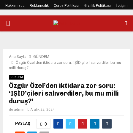
Hakkımızda
Reklamcılık
Çerez Politikası
Gizlilik Politikası
İletişim
PRIMARY
MENU
Ana Sayfa
GÜNDEM
Özgür Özel’den iktidara zor soru: ‘IŞİD’çileri salıverdiler, bu mu
milli duruş?’
GÜNDEM
Özgür Özel’den iktidara zor soru:
‘IŞİD’çileri salıverdiler, bu mu milli
duruş?’
ile
admin
Aralık 22, 2024
PAYLAŞ
0