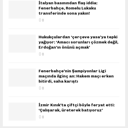
İtalyan basınından flaş iddia:
Fenerbahçe, Romelu Lukaku
transferinde sona yakın!
0
Hukukçulardan ‘çerçeve yasa’ya tepki
yağıyor: ‘Amacı sorunları çözmek değil,
Erdoğan’ın önünü açmak’
0
Fenerbahçe’nin Şampiyonlar Ligi
maçında ilginç an: Hakem maçı erken
bitirdi, saha karıştı
0
İzmir Kınık’ta çiftçi böyle feryat etti:
‘Çalışarak, üreterek batıyoruz’
0