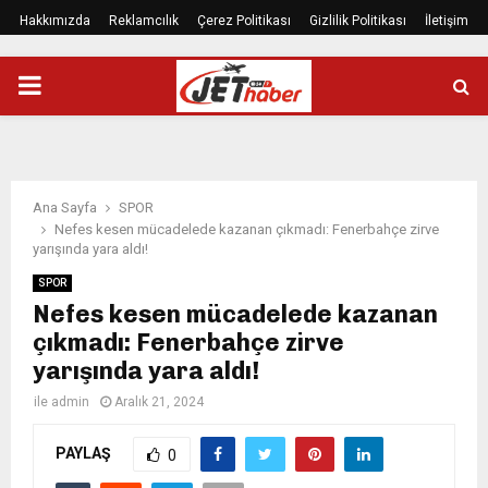
Hakkımızda
Reklamcılık
Çerez Politikası
Gizlilik Politikası
İletişim
PRIMARY
MENU
Ana Sayfa
SPOR
Nefes kesen mücadelede kazanan çıkmadı: Fenerbahçe zirve
yarışında yara aldı!
SPOR
Nefes kesen mücadelede kazanan
çıkmadı: Fenerbahçe zirve
yarışında yara aldı!
ile
admin
Aralık 21, 2024
PAYLAŞ
0