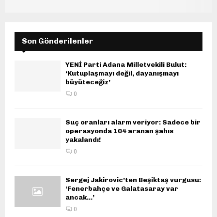
Son Gönderilenler
YENİ Parti Adana Milletvekili Bulut:
‘Kutuplaşmayı değil, dayanışmayı
büyüteceğiz’
0
Suç oranları alarm veriyor: Sadece bir
operasyonda 104 aranan şahıs
yakalandı!
0
Sergej Jakirovic’ten Beşiktaş vurgusu:
‘Fenerbahçe ve Galatasaray var
ancak…’
0