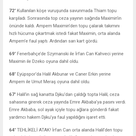
72′
Kullanılan köşe vuruşunda savunmada Thiam topu
karşıladı. Sonrasında top ceza yayının sağında Maximin’in
önünde kaldı. Ampem Maximin’den topu çalarak takımını
hızlı hücuma çıkartmak istedi fakat Maximin, orta alanda
Ampem’e faul yaptı. Ardından sarı kart gördü.
69′
Fenerbahçe’de Szymanski ile İrfan Can Kahveci yerine
Maximin ile Dzeko oyuna dahil oldu.
68′
Eyüpspor’da Halil Akbunar ve Caner Erkin yerine
Ampem ile Umut Meraş oyuna dahil oldu.
67′
Halil’in sağ kanatta Djiku’dan çaldığı topta Halil, ceza
sahasına girerek ceza yayında Emre Akbaba’ya pasını verdi.
Emre Akbaba, sol ayak içiyle topu ağlara gönderdi fakat
yardımcı hakem Djiku’ya faul yapıldığını işaret etti.
64′
TEHLİKELİ ATAK! İrfan Can orta alanda Halil’den topu