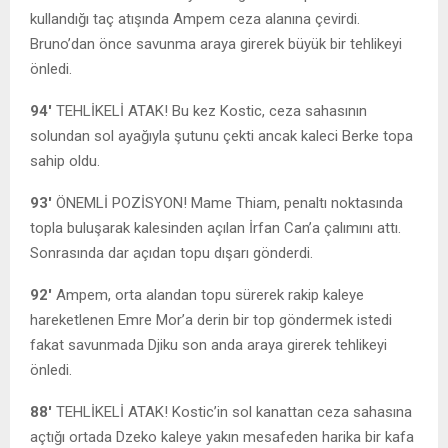
kullandığı taç atışında Ampem ceza alanına çevirdi.
Bruno’dan önce savunma araya girerek büyük bir tehlikeyi
önledi.
94′
TEHLİKELİ ATAK! Bu kez Kostic, ceza sahasının
solundan sol ayağıyla şutunu çekti ancak kaleci Berke topa
sahip oldu.
93′
ÖNEMLİ POZİSYON! Mame Thiam, penaltı noktasında
topla buluşarak kalesinden açılan İrfan Can’a çalımını attı.
Sonrasında dar açıdan topu dışarı gönderdi.
92′
Ampem, orta alandan topu sürerek rakip kaleye
hareketlenen Emre Mor’a derin bir top göndermek istedi
fakat savunmada Djiku son anda araya girerek tehlikeyi
önledi.
88′
TEHLİKELİ ATAK! Kostic’in sol kanattan ceza sahasına
açtığı ortada Dzeko kaleye yakın mesafeden harika bir kafa