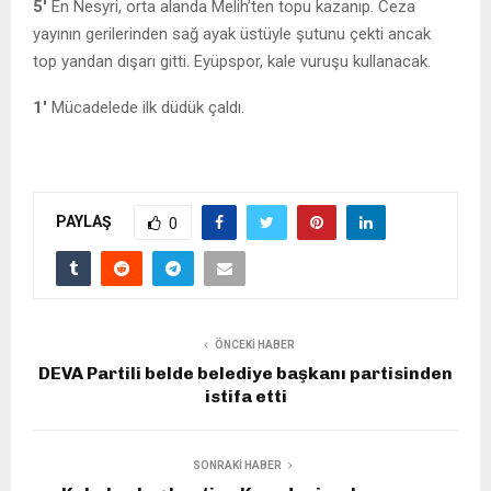
5′
En Nesyri, orta alanda Melih’ten topu kazanıp. Ceza
yayının gerilerinden sağ ayak üstüyle şutunu çekti ancak
top yandan dışarı gitti. Eyüpspor, kale vuruşu kullanacak.
1′
Mücadelede ilk düdük çaldı.
PAYLAŞ
0
ÖNCEKI HABER
DEVA Partili belde belediye başkanı partisinden
istifa etti
SONRAKI HABER