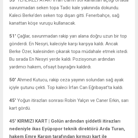
savunmadan seken topa Tadic kale yakınında dokundu.
Kaleci Berke’den seken top dışarı gitti. Fenerbahçe, sağ
kanattan köşe vuruşu kullanacak.
51′
Çağlar, savunmadan rakip yarı alana doğru uzun bir top
gönderdi. En Nesyri, kaleciyle karşı karşıya kaldı. Ancak
Berke Özer, kalesinden çıkarak topa müdahale etmek istedi.
Bu sırada En Nesyri yerde kaldı. Pozisyonun ardından
yardımcı hakem, ofsayt bayrağını kaldırdı.
50′
Ahmed Kutucu, rakip ceza yayının solundan sağ ayak
içiyle şutunu çekti. Top kaleci İrfan Can Eğribayat’ta kaldı.
45′
Yoğun itirazları sonrası Robin Yalçın ve Caner Erkin, sarı
kart gördü.
45′ KIRMIZI KART | Golün ardından şiddetli itirazları
nedeniyle ikas Eyüpspor teknik direktörü Arda Turan,
hakem Emre Kargın tarafından kırmızı kart ile