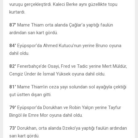
vuruşu gerçekleştirdi. Kaleci Berke aynı güzellikte topu
kurtardı.
87′
Mame Thiam orta alanda Çağlar’a yaptığı faulün
ardından sarı kart gördü.
84′
Eyüpspor’da Ahmed Kutucu’nun yerine Bruno oyuna
dahil oldu.
82′
Fenerbahçe’de Osayi, Fred ve Tadic yerine Mert Müldür,
Cengiz Ünder ile İsmail Yüksek oyuna dahil oldu.
81′
Mame Thiam’ın ceza yayı solundan sol ayağıyla çektiği
şut üstten dışarı gitti.
79′
Eyüpspor’da Dorukhan ve Robin Yalçın yerine Tayfur
Bingöl ile Emre Mor oyuna dahil oldu.
73′
Dorukhan, orta alanda Dzeko’ya yaptığı faulün ardından
sarı kart gördü.