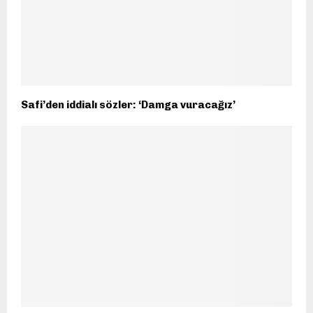
Safi’den iddialı sözler: ‘Damga vuracağız’