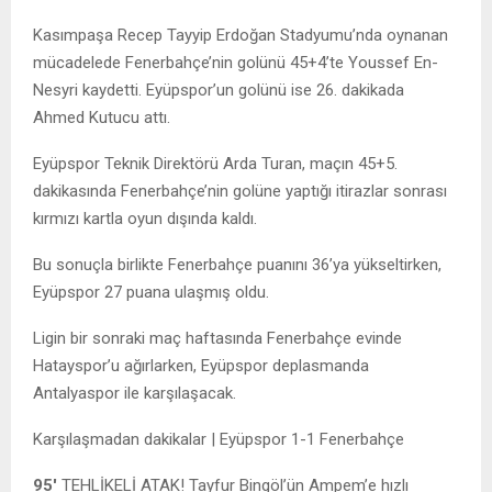
Kasımpaşa Recep Tayyip Erdoğan Stadyumu’nda oynanan
mücadelede Fenerbahçe’nin golünü 45+4’te Youssef En-
Nesyri kaydetti. Eyüpspor’un golünü ise 26. dakikada
Ahmed Kutucu attı.
Eyüpspor Teknik Direktörü Arda Turan, maçın 45+5.
dakikasında Fenerbahçe’nin golüne yaptığı itirazlar sonrası
kırmızı kartla oyun dışında kaldı.
Bu sonuçla birlikte Fenerbahçe puanını 36’ya yükseltirken,
Eyüpspor 27 puana ulaşmış oldu.
Ligin bir sonraki maç haftasında Fenerbahçe evinde
Hatayspor’u ağırlarken, Eyüpspor deplasmanda
Antalyaspor ile karşılaşacak.
Karşılaşmadan dakikalar | Eyüpspor 1-1 Fenerbahçe
95′
TEHLİKELİ ATAK! Tayfur Bingöl’ün Ampem’e hızlı