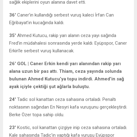
sağlık ekiplerini oyun alanına davet etti.
36′
Caner’in kullandığı serbest vuruş kaleci İrfan Can
Eğribayat’ın kucağında kaldı.
35′
Ahmed Kutucu, rakip yarı alanın ceza yayı sağında
Fred’in müdahalesi sonrasında yerde kaldı. Eyüpspor, Caner
Erkin’le serbest vuruş kullanacak.
26′ GOL | Caner Erkin kendi yarı alanından rakip yarı
alana uzun bir pas attı. Thiam, ceza yayında solunda
bulunan Ahmed Kutucu’ya topu indirdi. Ahmed’in sağ
ayak içiyle çektiği şut ağlarla buluştu.
24′
Tadic sol kanattan ceza sahasına ortaladı. Penaltı
noktasının sağından En Nesyri kafa vuruşunu gerçekleştirdi.
Berke Özer topa sahip oldu.
23′
Kostic, sol kanattan çizgiye inip ceza sahasına ortaladı.
Kale sahasında Tadic’in yaptığı kafa vuruşu Eyüpspor