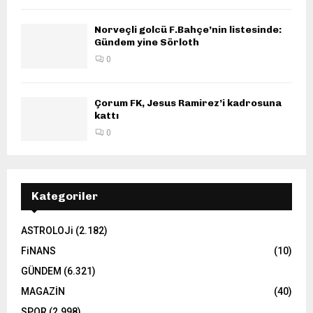
Norveçli golcü F.Bahçe’nin listesinde:
Gündem yine Sörloth
0
Çorum FK, Jesus Ramirez’i kadrosuna
kattı
0
Kategoriler
ASTROLOJi
(2.182)
FiNANS
(10)
GÜNDEM
(6.321)
MAGAZİN
(40)
SPOR
(2.998)