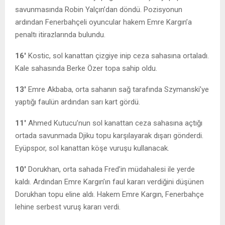
savunmasında Robin Yalçın’dan döndü. Pozisyonun
ardından Fenerbahçeli oyuncular hakem Emre Kargın’a
penaltı itirazlarında bulundu.
16′
Kostic, sol kanattan çizgiye inip ceza sahasına ortaladı.
Kale sahasında Berke Özer topa sahip oldu.
13′
Emre Akbaba, orta sahanın sağ tarafında Szymanski’ye
yaptığı faulün ardından sarı kart gördü.
11′
Ahmed Kutucu’nun sol kanattan ceza sahasına açtığı
ortada savunmada Djiku topu karşılayarak dışarı gönderdi.
Eyüpspor, sol kanattan köşe vuruşu kullanacak.
10′
Dorukhan, orta sahada Fred’in müdahalesi ile yerde
kaldı. Ardından Emre Kargın’ın faul kararı verdiğini düşünen
Dorukhan topu eline aldı. Hakem Emre Kargın, Fenerbahçe
lehine serbest vuruş kararı verdi.