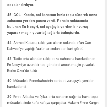
cezalandırılıyor.
45′ GOL | Kostic, sol kanattan hızla topu sürerek ceza
sahasına yerden pasını verdi. Penaltı noktasında
bulunan En Nesyri, sol ayağıyla yerden bir vuruş
yaparak meşin yuvarlağı ağlarla buluşturdu.
44′
Ahmed Kutucu, rakip yarı alanın solunda İrfan Can
Kahveci’ye yaptığı faulün ardından sarı kart gördü.
43′
Tadic orta alandan rakip ceza sahasına hareketlenen
En Nesyri’ye uzun bir top gönderdi ancak meşin yuvarlak
Berke Özer’de kaldı.
40′
Mücadele Fenerbahçe’nin serbest vuruşuyla yeniden
hareketlendi.
39′
Emre Akbaba ve Djiku, orta sahanın sağında hava topu
mücadelesinde kafa kafaya çarpıştılar. Hakem Emre Kargın,