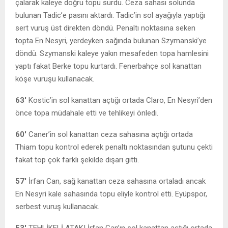
çalarak kaleye doğru topu sürdü. Ceza sahası solunda
bulunan Tadic’e pasını aktardı. Tadic’in sol ayağıyla yaptığı
sert vuruş üst direkten döndü. Penaltı noktasına seken
topta En Nesyri, yerdeyken sağında bulunan Szymanski’ye
döndü. Szymanski kaleye yakın mesafeden topa hamlesini
yaptı fakat Berke topu kurtardı. Fenerbahçe sol kanattan
köşe vuruşu kullanacak.
63′
Kostic’in sol kanattan açtığı ortada Claro, En Nesyri’den
önce topa müdahale etti ve tehlikeyi önledi.
60′
Caner’in sol kanattan ceza sahasına açtığı ortada
Thiam topu kontrol ederek penaltı noktasından şutunu çekti
fakat top çok farklı şekilde dışarı gitti.
57′
İrfan Can, sağ kanattan ceza sahasına ortaladı ancak
En Nesyri kale sahasında topu eliyle kontrol etti. Eyüpspor,
serbest vuruş kullanacak.
53′
TEHLİKELİ ATAK! İrfan Can’ın sol kanattan açtığı ortada