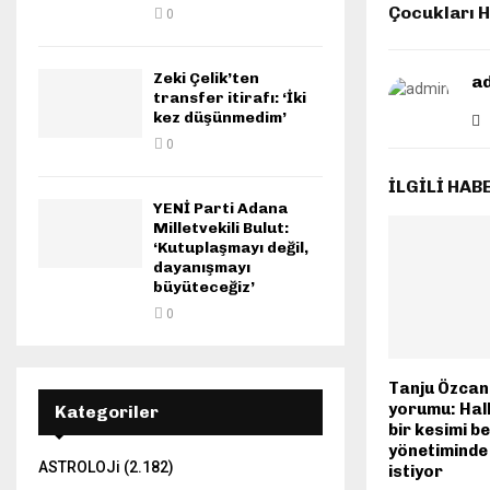
Çocukları H
0
Zeki Çelik’ten
a
transfer itirafı: ‘İki
kez düşünmedim’
0
İLGILI HAB
YENİ Parti Adana
Milletvekili Bulut:
‘Kutuplaşmayı değil,
dayanışmayı
büyüteceğiz’
0
Tanju Özcan
yorumu: Halk
Kategoriler
bir kesimi be
yönetimind
ASTROLOJi
(2.182)
istiyor