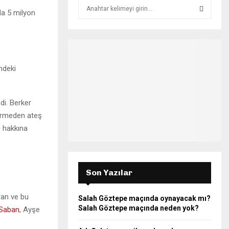
S
nda 5 milyon
e
a
S
r
c
E
h
ndeki
f
A
o
r
R
:
edi. Berker
C
vermeden ateş
 hakkına
H
Son Yazılar
ran ve bu
Salah Göztepe maçında oynayacak mı?
Salah Göztepe maçında neden yok?
Saban
, Ayşe