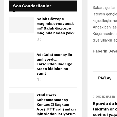
Son Gönderilenler
Saban, şunları
isteyen gençle
Salah Göztepe
kişiselleştirme
maçında oynayacak
Ancak beni ası
mı? Salah Göztepe
maçında neden yok?
Küçümsedikleri
0
diye yıllardır 
Haberin Dev
Adı Galatasaray ile
anılıyordu:
Farioli’den Radrigo
Mora iddialarına
yanıt
PAYLAŞ
0
YENİ Parti
ÖNCEKI HABER
Kahramanmaraş
Sporda da 
Kurucu İl Başkanı
takımın erk
Ateş: PTT çalışanları
için vicdan istiyorum
sevinci yaş