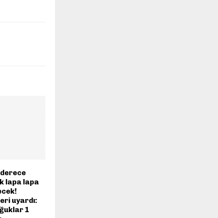
2 derece
k lapa lapa
ecek!
eri uyardı:
ğuklar 1