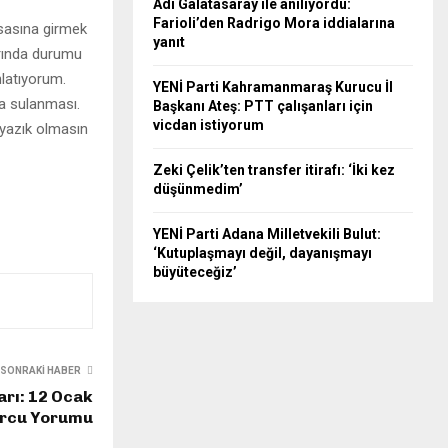
Adı Galatasaray ile anılıyordu:
Farioli’den Radrigo Mora iddialarına
asasına girmek
yanıt
arında durumu
nlatıyorum.
YENİ Parti Kahramanmaraş Kurucu İl
da sulanması.
Başkanı Ateş: PTT çalışanları için
vicdan istiyorum
 yazık olmasın
Zeki Çelik’ten transfer itirafı: ‘İki kez
düşünmedim’
YENİ Parti Adana Milletvekili Bulut:
‘Kutuplaşmayı değil, dayanışmayı
büyüteceğiz’
SONRAKI HABER
rı: 12 Ocak
urcu Yorumu