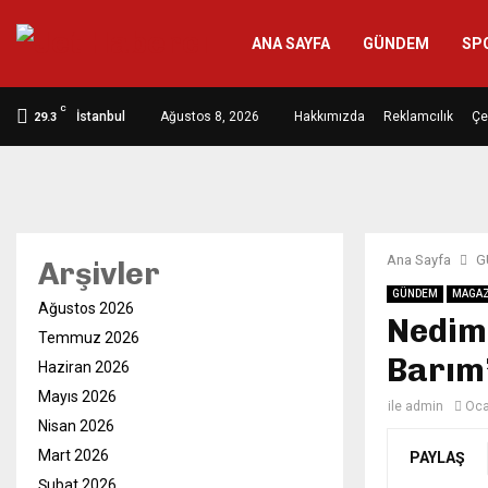
ANA SAYFA
GÜNDEM
SP
C
İstanbul
Ağustos 8, 2026
Hakkımızda
Reklamcılık
Çe
29.3
Ana Sayfa
G
Arşivler
GÜNDEM
MAGAZ
Ağustos 2026
Nedim 
Temmuz 2026
Barım’
Haziran 2026
Mayıs 2026
ile
admin
Oca
Nisan 2026
Mart 2026
PAYLAŞ
Şubat 2026