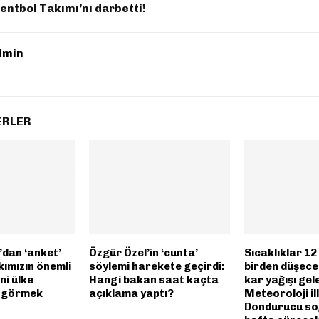
entbol Takımı’nı darbetti!
dmin
ERLER
’dan ‘anket’
Özgür Özel’in ‘cunta’
Sıcaklıklar 1
ımızın önemli
söylemi harekete geçirdi:
birden düşece
ni ülke
Hangi bakan saat kaçta
kar yağışı gel
e görmek
açıklama yaptı?
Meteoroloji ill
Dondurucu so