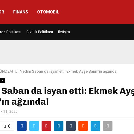
OR
FINANS
OTOMOBIL
rez Politikası
Gizlilik Politikası
İletişim
ÜNDEM
Nedim Saban da isyan etti: Ekmek Ayşe Barım’ın ağzında!
İN
Saban da isyan etti: Ekmek Ay
ın ağzında!
k 11, 2025
0