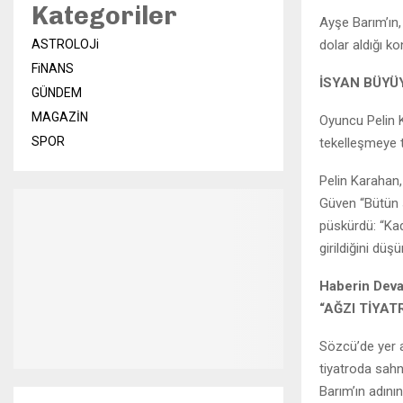
Kategoriler
Ayşe Barım’ın,
dolar aldığı k
ASTROLOJi
FiNANS
İSYAN BÜYÜ
GÜNDEM
MAGAZİN
Oyuncu Pelin K
SPOR
tekelleşmeye t
Pelin Karahan, 
Güven “Bütün s
püskürdü: “Ka
girildiğini dü
Haberin Dev
“AĞZI TİYA
Sözcü’de yer a
tiyatroda sah
Barım’ın adını