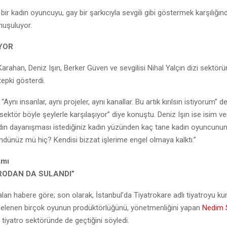
 bir kadın oyuncuyu, gay bir şarkıcıyla sevgili gibi göstermek karşılığı
onuşuluyor.
YOR
arahan, Deniz Işın, Berker Güven ve sevgilisi Nihal Yalçın dizi sektörü
epki gösterdi.
“Aynı insanlar, aynı projeler, aynı kanallar. Bu artık kırılsın istiyorum” d
ektör böyle şeylerle karşılaşıyor” diye konuştu. Deniz Işın ise isim 
dın dayanışması istediğiniz kadın yüzünden kaç tane kadın oyuncunun
şündünüz mü hiç? Kendisi bizzat işlerime engel olmaya kalktı.”
amı
TRODAN DA SULANDI”
lan habere göre; son olarak, İstanbul’da Tiyatrokare adlı tiyatroyu ku
nelenen birçok oyunun prodüktörlüğünü, yönetmenliğini yapan
Nedim 
n tiyatro sektöründe de geçtiğini söyledi.