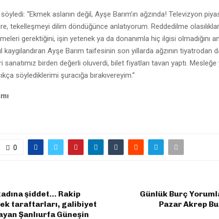
 söyledi: “Ekmek aslanın değil, Ayşe Barım’ın ağzında! Televizyon piy
re, tekelleşmeyi dilim döndüğünce anlatıyorum. Reddedilme olasılıkl
meleri gerektiğini, işin yetenek ya da donanımla hiç ilgisi olmadığını a
l kaygılandıran Ayşe Barım taifesinin son yıllarda ağzının tiyatrodan 
 sanatımız birden değerli oluverdi, bilet fiyatları tavan yaptı. Mesleğe
açıkça söylediklerimi şuracığa bırakıvereyim.”
amı
0
kadına şiddet… Rakip
Günlük Burç Yorumla
ek taraftarları, galibiyet
Pazar Akrep B
ayan Şanlıurfa Güneşin