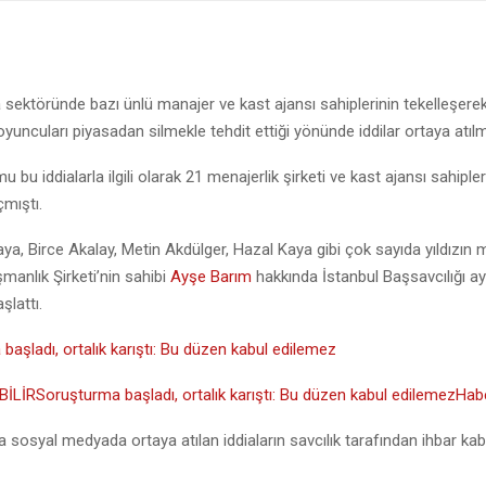
 sektöründe bazı ünlü manajer ve kast ajansı sahiplerinin tekelleşerek
yuncuları piyasadan silmekle tehdit ettiği yönünde iddilar ortaya atılmı
bu iddialarla ilgili olarak 21 menajerlik şirketi ve kast ajansı sahiple
mıştı.
ya, Birce Akalay, Metin Akdülger, Hazal Kaya gibi çok sayıda yıldızın m
manlık Şirketi’nin sahibi
Ayşe Barım
hakkında İstanbul Başsavcılığı ayr
lattı.
BİLİR
Soruşturma başladı, ortalık karıştı: Bu düzen kabul edilemez
Habe
 sosyal medyada ortaya atılan iddiaların savcılık tarafından ihbar kabu