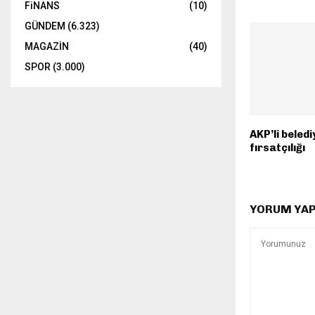
FiNANS
(10)
GÜNDEM
(6.323)
MAGAZİN
(40)
SPOR
(3.000)
AKP’li beled
fırsatçılığı
YORUM YA