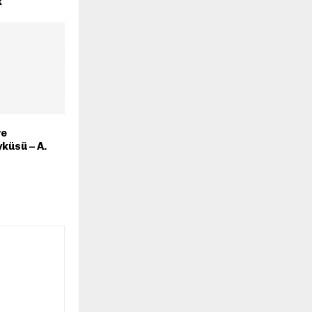
k
ve
yküsü – A.