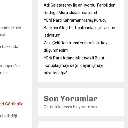
Adı Galatasaray ile anılıyordu: Farioli’den
Radrigo Mora iddialarına yanıt
YENİ Parti Kahramanmaraş Kurucu İl
 kendilerine
Başkanı Ateş: PTT çalışanları için vicdan
ştı.
istiyorum
Zeki Çelik’ten transfer itirafı: ‘İki kez
ri hakkında
düşünmedim’
YENİ Parti Adana Milletvekili Bulut:
enajerliğini
‘Kutuplaşmayı değil, dayanışmayı
ı bir
büyüteceğiz’
Son Yorumlar
ri Görüntüle
Görüntülenecek bir yorum yok.
l edildiği