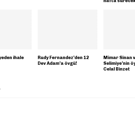
hafta sürece
iyeden ihale
Rudy Fernandez’den 12
Mimar Sinan 
Dev Adam’a övgü!
Selimiye’nin ö
Celal Binzet
P