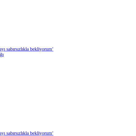
ı sabırsızlıkla bekliyorum’
ğı
ı sabırsızlıkla bekliyorum’