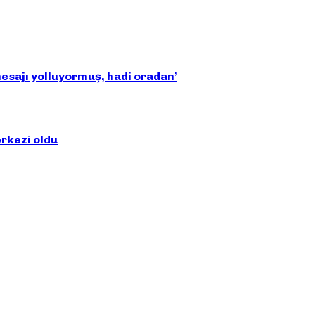
 mesajı yolluyormuş, hadi oradan’
erkezi oldu