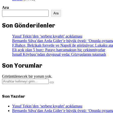
Ara
Ara
Son Gönderilenler
Yusuf Tekin’den ‘serbest kıyafet’ açıklaması
Bernardo Silva’dan Arda Güler’e büyük övgü: ‘Onunla oynamay
F.Bahçe, Belçikalı forvetle ve Napoli ile görüşüyor: Lukaku ata
Eli açık olan 5 burç: Parayı harcamaktan hiç çekinmiyorlar
İsmail Köybaşı’ndan duygusal veda: Gözyaşlarını tutamadı
Son Yorumlar
Görüntülenecek bir yorum yok.
Search
Search
for:
Son Yazılar
Yusuf Tekin’den ‘serbest kıyafet’ açıklaması
Bernardo Silva’dan Arda Güler’e büyük övgü: ‘Onunla oynamay