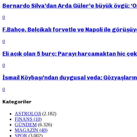
Bernardo Silva’dan Arda Güler’e büyük övgü: ‘O
0
F.Bahçe, Belçikalı forvetle ve Napoli ile görüşü
0
Eli açık olan 5 burç: Parayı harcamaktan hiç çe
0
İsmail Köybaşı’ndan duygusal veda: Gözyaşların
0
Kategoriler
ASTROLOJi
(2.182)
FiNANS
(10)
GÜNDEM
(6.326)
MAGAZİN
(40)
SPOR
(3.002)