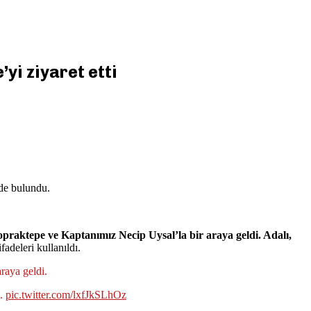
yi ziyaret etti
nde bulundu.
aktepe ve Kaptanımız Necip Uysal’la bir araya geldi. Adalı,
fadeleri kullanıldı.
raya geldi.
i.
pic.twitter.com/lxfJkSLhOz