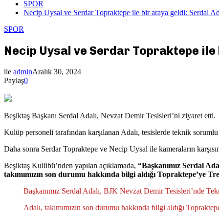
SPOR
Necip Uysal ve Serdar Topraktepe ile bir araya geldi: Serdal Ada
SPOR
Necip Uysal ve Serdar Topraktepe ile b
ile
admin
Aralık 30, 2024
Paylaş
0
Beşiktaş Başkanı Serdal Adalı, Nevzat Demir Tesisleri’ni ziyaret etti.
Kulüp personeli tarafından karşılanan Adalı, tesislerde teknik sorumlu
Daha sonra Serdar Topraktepe ve Necip Uysal ile kameraların karşısına
Beşiktaş Kulübü’nden yapılan açıklamada,
“Başkanımız Serdal Adal
takımımızın son durumu hakkında bilgi aldığı Topraktepe’ye Tr
Başkanımız Serdal Adalı, BJK Nevzat Demir Tesisleri’nde Tek
Adalı, takımımızın son durumu hakkında bilgi aldığı Topraktep