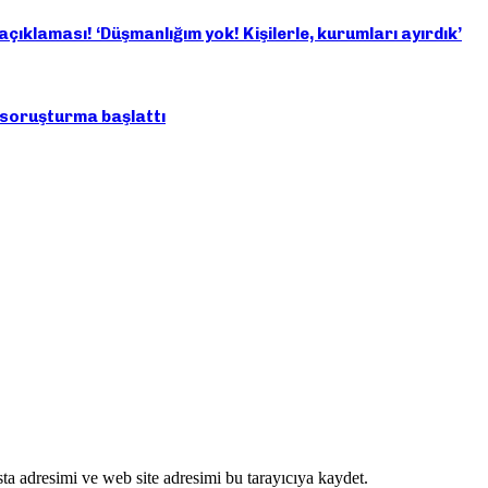
klaması! ‘Düşmanlığım yok! Kişilerle, kurumları ayırdık’
 soruşturma başlattı
ta adresimi ve web site adresimi bu tarayıcıya kaydet.