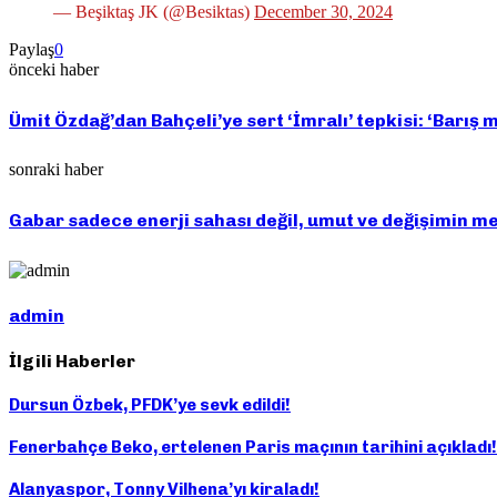
— Beşiktaş JK (@Besiktas)
December 30, 2024
Paylaş
0
önceki haber
Ümit Özdağ’dan Bahçeli’ye sert ‘İmralı’ tepkisi: ‘Barış
sonraki haber
Gabar sadece enerji sahası değil, umut ve değişimin m
admin
İlgili Haberler
Dursun Özbek, PFDK’ye sevk edildi!
Fenerbahçe Beko, ertelenen Paris maçının tarihini açıkladı!
Alanyaspor, Tonny Vilhena’yı kiraladı!