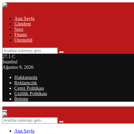
Ana Sayfa
Gündem
Spor
Finans
Otomobil
Search
Search
for:
27.1
C
İstanbul
Ağustos 9, 2026
Hakkımızda
Reklamcılık
Çerez Politikası
Gizlilik Politikası
İletişim
Primary
Menu
Search
Search
for:
Ana Sayfa