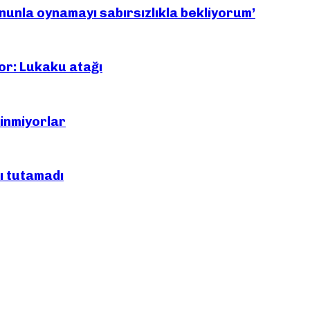
nunla oynamayı sabırsızlıkla bekliyorum’
yor: Lukaku atağı
kinmiyorlar
ı tutamadı