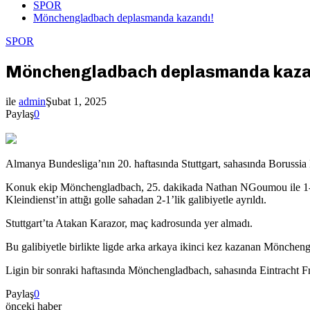
SPOR
Mönchengladbach deplasmanda kazandı!
SPOR
Mönchengladbach deplasmanda kaza
ile
admin
Şubat 1, 2025
Paylaş
0
Almanya Bundesliga’nın 20. haftasında Stuttgart, sahasında Borussi
Konuk ekip Mönchengladbach, 25. dakikada Nathan NGoumou ile 1-0 öne
Kleindienst’in attığı golle sahadan 2-1’lik galibiyetle ayrıldı.
Stuttgart’ta Atakan Karazor, maç kadrosunda yer almadı.
Bu galibiyetle birlikte ligde arka arkaya ikinci kez kazanan Möncheng
Ligin bir sonraki haftasında Mönchengladbach, sahasında Eintracht Fr
Paylaş
0
önceki haber