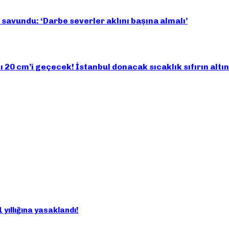
savundu: ‘Darbe severler aklını başına almalı’
şı 20 cm’i geçecek! İstanbul donacak sıcaklık sıfırın alt
 yıllığına yasaklandı!