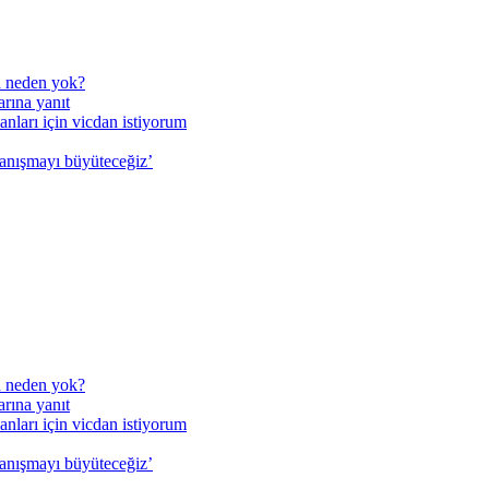
a neden yok?
arına yanıt
ları için vicdan istiyorum
yanışmayı büyüteceğiz’
a neden yok?
arına yanıt
ları için vicdan istiyorum
yanışmayı büyüteceğiz’