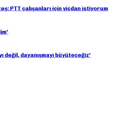
: PTT çalışanları için vicdan istiyorum
dim’
yı değil, dayanışmayı büyüteceğiz’