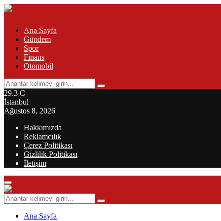
Ana Sayfa
Gündem
Spor
Finans
Otomobil
Search
Search
for:
29.3
C
İstanbul
Ağustos 8, 2026
Hakkımızda
Reklamcılık
Çerez Politikası
Gizlilik Politikası
İletişim
Primary
Menu
Search
Search
for:
Ana Sayfa