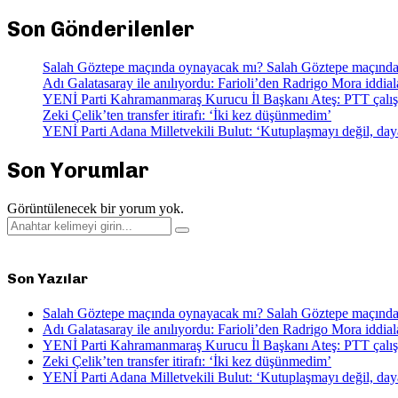
Son Gönderilenler
Salah Göztepe maçında oynayacak mı? Salah Göztepe maçınd
Adı Galatasaray ile anılıyordu: Farioli’den Radrigo Mora iddial
YENİ Parti Kahramanmaraş Kurucu İl Başkanı Ateş: PTT çalışan
Zeki Çelik’ten transfer itirafı: ‘İki kez düşünmedim’
YENİ Parti Adana Milletvekili Bulut: ‘Kutuplaşmayı değil, da
Son Yorumlar
Görüntülenecek bir yorum yok.
Search
Search
for:
Son Yazılar
Salah Göztepe maçında oynayacak mı? Salah Göztepe maçınd
Adı Galatasaray ile anılıyordu: Farioli’den Radrigo Mora iddial
YENİ Parti Kahramanmaraş Kurucu İl Başkanı Ateş: PTT çalışan
Zeki Çelik’ten transfer itirafı: ‘İki kez düşünmedim’
YENİ Parti Adana Milletvekili Bulut: ‘Kutuplaşmayı değil, da