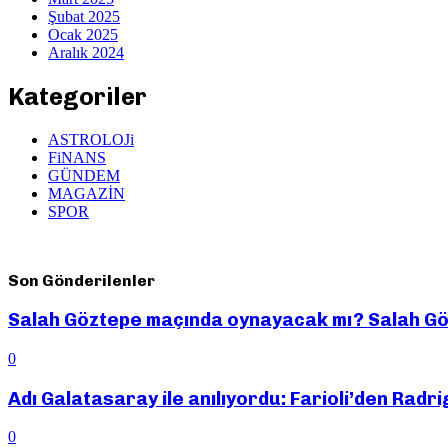
Şubat 2025
Ocak 2025
Aralık 2024
Kategoriler
ASTROLOJi
FiNANS
GÜNDEM
MAGAZİN
SPOR
Son Gönderilenler
Salah Göztepe maçında oynayacak mı? Salah G
0
Adı Galatasaray ile anılıyordu: Farioli’den Radr
0