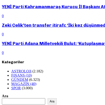
YENİ Parti Kahramanmaraş Kurucu İl Başkanı Ateş
0
Zeki Çelik’ten transfer itirafı: ‘İki kez düşünme
0
YENİ Parti Adana Milletvekili Bulut: ‘Kutuplaşma
0
Kategoriler
ASTROLOJi
(2.182)
FiNANS
(10)
GÜNDEM
(6.323)
MAGAZİN
(40)
SPOR
(3.000)
Ara
Ara