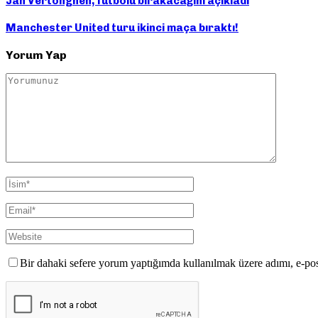
Jan Vertonghen, futbolu bırakacağını açıkladı
Manchester United turu ikinci maça bıraktı!
Yorum Yap
Bir dahaki sefere yorum yaptığımda kullanılmak üzere adımı, e-pos