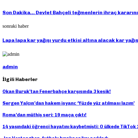
Son Dakika… Devlet Bahçeli teğmenlerin ihraç kararını 
sonraki haber
Lapa lapa kar yağışı yurdu etkisi altına alacak kar yağı
admin
İlgili Haberler
Okan Buruk’tan Fenerbahçe karşısında 3 kesik!
Sergen Yalçın’dan hakem isyanı: ‘Yüzde yüz atılması lazım’
Roma’dan müthiş seri: 19 maça çıktı!
14 yaşındaki öğrenci hayatını kaybetmişti: O ülkede TikTok 1