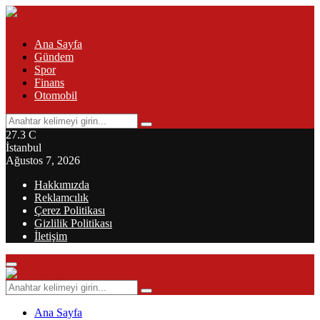
Ana Sayfa
Gündem
Spor
Finans
Otomobil
Search
Search
for:
27.3
C
İstanbul
Ağustos 7, 2026
Hakkımızda
Reklamcılık
Çerez Politikası
Gizlilik Politikası
İletişim
Primary
Menu
Search
Search
for:
Ana Sayfa