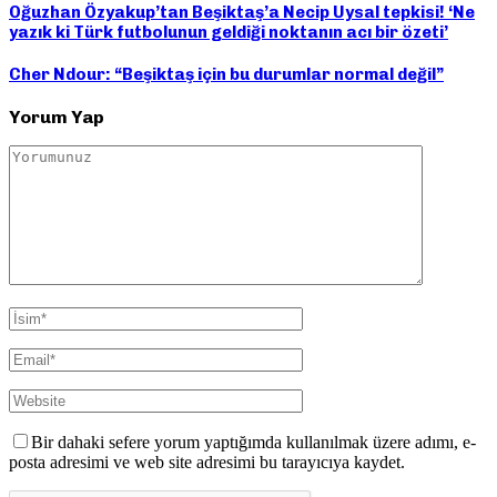
Oğuzhan Özyakup’tan Beşiktaş’a Necip Uysal tepkisi! ‘Ne
yazık ki Türk futbolunun geldiği noktanın acı bir özeti’
Cher Ndour: “Beşiktaş için bu durumlar normal değil”
Yorum Yap
Bir dahaki sefere yorum yaptığımda kullanılmak üzere adımı, e-
posta adresimi ve web site adresimi bu tarayıcıya kaydet.