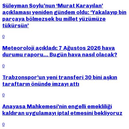
Süleyman Soylu’nun ‘Murat Karayılan’
açıklaması yeniden gündem oldu: ‘Yakalayıp bin
parçaya bölmezsek bu millet yüzümüze
tükürsün’
0
Meteoroloji açıkladı: 7 Ağustos 2026 hava
durumu raporu… Bugün hava nasıl olacak?
0
Trabzonspor’un yeni transferi 30 bini aşkın
taraftarın önünde imzayı attı
0
Anayasa Mahkemesi’nin engelli emekliliği
kaldıran uygulamayı iptal etmesini bekliyoruz
0