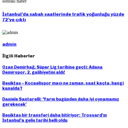
sonraki haber
İstanbul’da sabah saatlerinde trafik yoğunluğu yüzde
72’ye çıktı
admin
İlgili Haberler
Ozan Demirbağ, Süper Lig tarihine geçti: Adana
Demirspor, 2. galibiyetini aldı!
Beşiktaş – Kocaelispor maçı ne zaman, saat kaçta, hangi
kanalda?
Daniele Santarelli: ‘Yarın bugünden daha iyi oynamamız
gerekecek’
Beşiktaş bir transferi daha bitiriyor: Trossard’ın
İstanbul’a geliş tarihi belli oldu