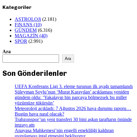
Kategoriler
ASTROLOJi
(2.181)
FiNANS
(10)
GÜNDEM
(6.316)
MAGAZİN
(40)
SPOR
(2.991)
Ara
Ara
Son Gönderilenler
UEFA Konferans Ligi 3. eleme turunun ilk ayağı tamamlandı
Süleyman Soylu’nun ‘Murat Karayılan’ açıklaması yeniden
gündem oldu: ‘Yakalayıp bin parçaya bölmezsek bu millet
yüzümüze tükürsün’
Meteoroloji açıkladı: 7 Ağustos 2026 hava durumu raporu…
Bugün hava nasıl olacak?
Trabzonspor’un yeni transferi 30 bini aşkın taraftarın önünde
imzayı attı
Anayasa Mahkemesi’nin engelli emekliliği kaldıran
uygulamayı iptal etmesini bekliyoruz