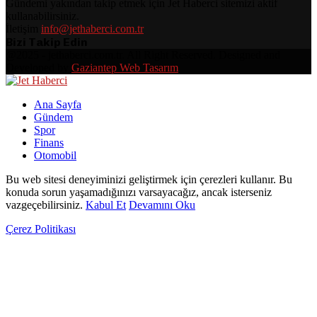
Gündemi yakından takip etmek için Jet Haberci sitemizi aktif
kullanabilirsiniz.
İletişim
info@jethaberci.com.tr
Bizi Takip Edin
Facebook
Twitter
Linkedin
Youtube
Rss
@2025 - jethaberci.com.tr. All Right Reserved. Designed and
Developed by
Gaziantep Web Tasarım
Facebook
Twitter
Linkedin
Youtube
Rss
Ana Sayfa
Gündem
Spor
Finans
Otomobil
Bu web sitesi deneyiminizi geliştirmek için çerezleri kullanır. Bu
konuda sorun yaşamadığınızı varsayacağız, ancak isterseniz
vazgeçebilirsiniz.
Kabul Et
Devamını Oku
Çerez Politikası