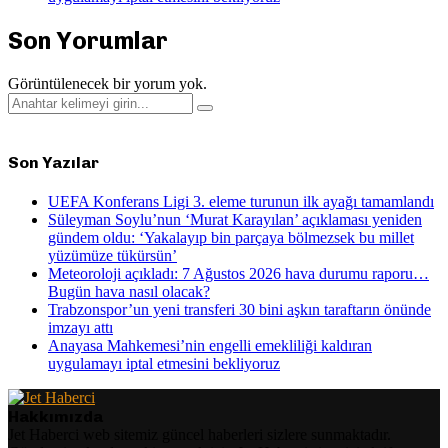
Son Yorumlar
Görüntülenecek bir yorum yok.
Search
Search
for:
Son Yazılar
UEFA Konferans Ligi 3. eleme turunun ilk ayağı tamamlandı
Süleyman Soylu’nun ‘Murat Karayılan’ açıklaması yeniden
gündem oldu: ‘Yakalayıp bin parçaya bölmezsek bu millet
yüzümüze tükürsün’
Meteoroloji açıkladı: 7 Ağustos 2026 hava durumu raporu…
Bugün hava nasıl olacak?
Trabzonspor’un yeni transferi 30 bini aşkın taraftarın önünde
imzayı attı
Anayasa Mahkemesi’nin engelli emekliliği kaldıran
uygulamayı iptal etmesini bekliyoruz
Hakkımızda
Jet Haberci web sitemiz güncel haberleri sizlere sunmaktadır.