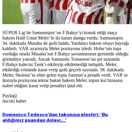
SÜPER Lig’de Samsunspor’un F.Bahçe’yi konuk ettiği maça
hakem Halil Umut Meler’in iki kararı damga vurdu. Samsunspor,
34. dakikada Musaba ile golü buldu. Yardımcı hakem ofsayt bayrağı
kaldırdı. VAR uyarısıyla Meler pozisyonu izledi. Holse’nin topa
vurduğu sırada Musaba’nın F.Bahçe savunmasının gerisinde olduğu
görüntüye yansıdı. Ancak Samsunlu Tomasson’un şut sırasında
F.Bahçe kalecisi Tarık’ı etkileyip etkilemediği tartışıldı. Meler,
etkilediği yönünde karar verip golü geçerli saymadı. 58. dakikada
Meler, Skriniar’ın eline gelen topta Samsun’a penaltı verdi. VAR’ın
ikazıyla pozisyona tekrar bakan hakem Meler, topun kol hizasına
isabet ettiğine karar verip penaltıyı iptal etti.
Paylaş
0
önceki haber
Domenico Tedesco’dan takımına eleştiri: ‘Bu
aldığımız puandan dolayı…’