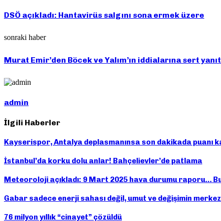
DSÖ açıkladı: Hantavirüs salgını sona ermek üzere
sonraki haber
Murat Emir’den Böcek ve Yalım’ın iddialarına sert yanıt:
admin
İlgili Haberler
Kayserispor, Antalya deplasmanınsa son dakikada puanı ka
İstanbul’da korku dolu anlar! Bahçelievler’de patlama
Meteoroloji açıkladı: 9 Mart 2025 hava durumu raporu… Bu
Gabar sadece enerji sahası değil, umut ve değişimin merkez
76 milyon yıllık “cinayet” çözüldü