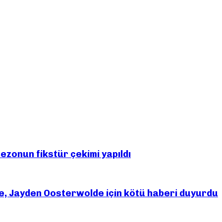
ezonun fikstür çekimi yapıldı
, Jayden Oosterwolde için kötü haberi duyurdu