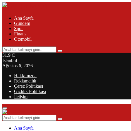
Ana Sayfa
Gündem
Spor
Finans
Otomobil
Search
Search
for:
31.9
C
İstanbul
Ağustos 6, 2026
Hakkımızda
Reklamcılık
Çerez Politikası
Gizlilik Politikası
İletişim
Primary
Menu
Search
Search
for:
Ana Sayfa