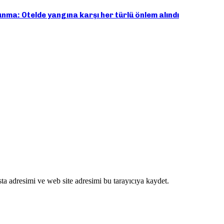
unma: Otelde yangına karşı her türlü önlem alındı
ta adresimi ve web site adresimi bu tarayıcıya kaydet.