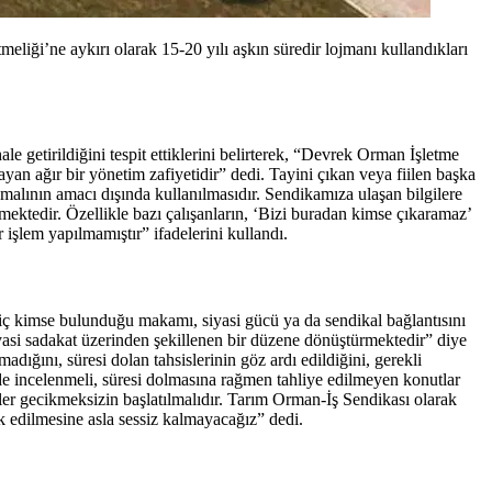
ği’ne aykırı olarak 15-20 yılı aşkın süredir lojmanı kullandıkları
getirildiğini tespit ettiklerini belirterek, “Devrek Orman İşletme
an ağır bir yönetim zafiyetidir” dedi. Tayini çıkan veya fiilen başka
alının amacı dışında kullanılmasıdır. Sendikamıza ulaşan bilgilere
ülmektedir. Özellikle bazı çalışanların, ‘Bizi buradan kimse çıkaramaz’
r işlem yapılmamıştır” ifadelerini kullandı.
Hiç kimse bulunduğu makamı, siyasi gücü ya da sendikal bağlantısını
yasi sadakat üzerinden şekillenen bir düzene dönüştürmektedir” diye
ğını, süresi dolan tahsislerinin göz ardı edildiğini, gerekli
e incelenmeli, süresi dolmasına rağmen tahliye edilmeyen konutlar
ler gecikmeksizin başlatılmalıdır. Tarım Orman-İş Sendikası olarak
k edilmesine asla sessiz kalmayacağız” dedi.