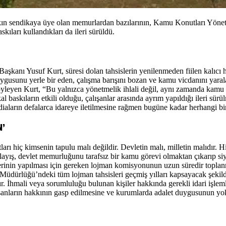
sendikaya üye olan memurlardan bazılarının, Kamu Konutları Yönetmeli
skıları kullandıkları da ileri sürüldü.
 Yusuf Kurt, süresi dolan tahsislerin yenilenmeden fiilen kalıcı hale 
usunu yerle bir eden, çalışma barışını bozan ve kamu vicdanını yaralay
öyleyen Kurt, “Bu yalnızca yönetmelik ihlali değil, aynı zamanda kamu m
l baskıların etkili olduğu, çalışanlar arasında ayrım yapıldığı ileri sür
ddiaların defalarca idareye iletilmesine rağmen bugüne kadar herhangi bi
’
rı hiç kimsenin tapulu malı değildir. Devletin malı, milletin malıdır. 
ayış, devlet memurluğunu tarafsız bir kamu görevi olmaktan çıkarıp si
inin yapılması için gereken lojman komisyonunun uzun süredir toplanmadı
üdürlüğü’ndeki tüm lojman tahsisleri geçmiş yılları kapsayacak şekild
. İhmali veya sorumluluğu bulunan kişiler hakkında gerekli idari işlem
alışanların hakkının gasp edilmesine ve kurumlarda adalet duygusunun yo