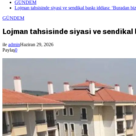
GÜNDEM
Lojman tahsisinde siyasi ve sendikal baskı iddiası: ‘Buradan b
GÜNDEM
Lojman tahsisinde siyasi ve sendikal
ile
admin
Haziran 29, 2026
Paylaş
0