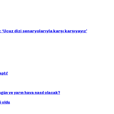
 ‘Ucuz dizi senaryolarıyla karşı karşıyayız’
ptı!
gün ve yarın hava nasıl olacak?
i oldu