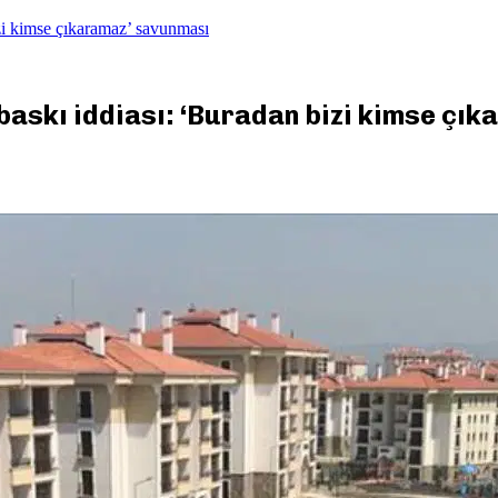
izi kimse çıkaramaz’ savunması
 baskı iddiası: ‘Buradan bizi kimse çı