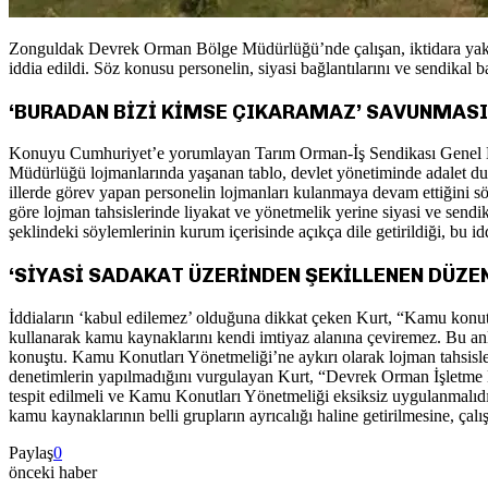
Zonguldak Devrek Orman Bölge Müdürlüğü’nde çalışan, iktidara yakın 
iddia edildi. Söz konusu personelin, siyasi bağlantılarını ve sendikal ba
‘BURADAN BİZİ KİMSE ÇIKARAMAZ’ SAVUNMASI
Konuyu Cumhuriyet’e yorumlayan Tarım Orman-İş Sendikası Genel Başkanı
Müdürlüğü lojmanlarında yaşanan tablo, devlet yönetiminde adalet duyg
illerde görev yapan personelin lojmanları kulanmaya devam ettiğini s
göre lojman tahsislerinde liyakat ve yönetmelik yerine siyasi ve sendika
şeklindeki söylemlerinin kurum içerisinde açıkça dile getirildiği, bu i
‘SİYASİ SADAKAT ÜZERİNDEN ŞEKİLLENEN DÜZEN
İddiaların ‘kabul edilemez’ olduğuna dikkat çeken Kurt, “Kamu konutla
kullanarak kamu kaynaklarını kendi imtiyaz alanına çeviremez. Bu anl
konuştu. Kamu Konutları Yönetmeliği’ne aykırı olarak lojman tahsisler
denetimlerin yapılmadığını vurgulayan Kurt, “Devrek Orman İşletme M
tespit edilmeli ve Kamu Konutları Yönetmeliği eksiksiz uygulanmalıdır
kamu kaynaklarının belli grupların ayrıcalığı haline getirilmesine, ç
Paylaş
0
önceki haber