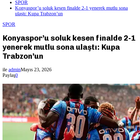
SPOR
Konyaspor’u soluk kesen finalde 2-1 yenerek mutlu sona
ulaştı: Kupa Trabzon’un
SPOR
Konyaspor’u soluk kesen finalde 2-1
yenerek mutlu sona ulaştı: Kupa
Trabzon’un
ile
admin
Mayıs 23, 2026
Paylaş
0