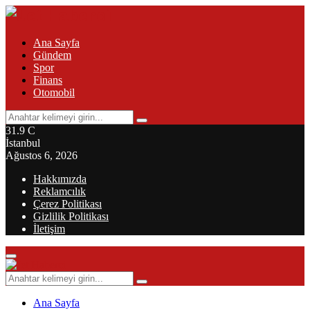
Ana Sayfa
Gündem
Spor
Finans
Otomobil
Search
Search
for:
31.9
C
İstanbul
Ağustos 6, 2026
Hakkımızda
Reklamcılık
Çerez Politikası
Gizlilik Politikası
İletişim
Primary
Menu
Search
Search
for:
Ana Sayfa