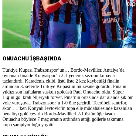
ONUACHU İŞBAŞINDA
Türkiye Kupası Trabzonspor’un… Bordo-Mavililer, Antalya’da
oynanan finalde Konyaspor’u 2-1 yenerek sezonu kupayla
taçlandırdı. Karadeniz ekibi, üstü üste 2 kez kaybettiği finalin
ardından 3. seferde Türkiye Kupası’nı müzesine götürdü. Finalin
yıldızı son haftaların suskun golcüsü Paul Onuachu oldu. Süper
Lig’in gol kralı Nijeryalı forvet, Pina’nın ortasında dar alanda şık bir
vole vuruşuyla Trabzonspor’u 1-0 öne geçirdi. Tecrübeli santrfor,
skor 1-1’ken Konyalı Jevtovic’in topa elle müdahalesinde kazanılan
penaltıyı golü çevirip Bordo-Mavilileri 2-1 üstünlüğe taşıdı.
Onuachu böylece 7 maç aranın ardından attığı gollerle takımına
kupa şampiyonluğu yaşattı.