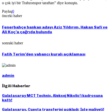
o çok iyi bir Trabzonspor taraftarı” diye konuştu.
Paylaş
0
önceki haber
Fenerbahçe başkan adayı Aziz Yıldırım, Hakan Safi ve
Ali Koç’a çağrıda bulundu
sonraki haber
Fatih Terim’den yabancı kuralı açıklaması
admin
İlgili Haberler
Galatasaray MCT Technic, Aleksej Nikolic’i kadrosuna
kattı!
Galatasaray, Cuesta transferini açıkladı: İşte maliyeti!