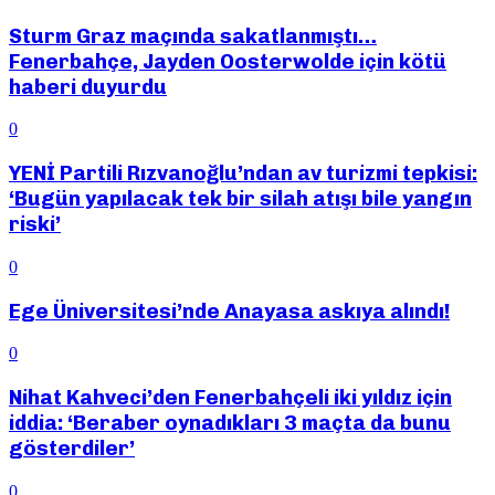
Sturm Graz maçında sakatlanmıştı…
Fenerbahçe, Jayden Oosterwolde için kötü
haberi duyurdu
0
YENİ Partili Rızvanoğlu’ndan av turizmi tepkisi:
‘Bugün yapılacak tek bir silah atışı bile yangın
riski’
0
Ege Üniversitesi’nde Anayasa askıya alındı!
0
Nihat Kahveci’den Fenerbahçeli iki yıldız için
iddia: ‘Beraber oynadıkları 3 maçta da bunu
gösterdiler’
0