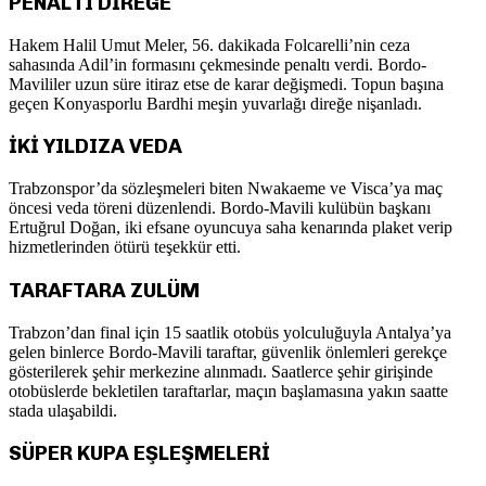
PENALTI DİREĞE
Hakem Halil Umut Meler, 56. dakikada Folcarelli’nin ceza
sahasında Adil’in formasını çekmesinde penaltı verdi. Bordo-
Mavililer uzun süre itiraz etse de karar değişmedi. Topun başına
geçen Konyasporlu Bardhi meşin yuvarlağı direğe nişanladı.
İKİ YILDIZA VEDA
Trabzonspor’da sözleşmeleri biten Nwakaeme ve Visca’ya maç
öncesi veda töreni düzenlendi. Bordo-Mavili kulübün başkanı
Ertuğrul Doğan, iki efsane oyuncuya saha kenarında plaket verip
hizmetlerinden ötürü teşekkür etti.
TARAFTARA ZULÜM
Trabzon’dan final için 15 saatlik otobüs yolculuğuyla Antalya’ya
gelen binlerce Bordo-Mavili taraftar, güvenlik önlemleri gerekçe
gösterilerek şehir merkezine alınmadı. Saatlerce şehir girişinde
otobüslerde bekletilen taraftarlar, maçın başlamasına yakın saatte
stada ulaşabildi.
SÜPER KUPA EŞLEŞMELERİ