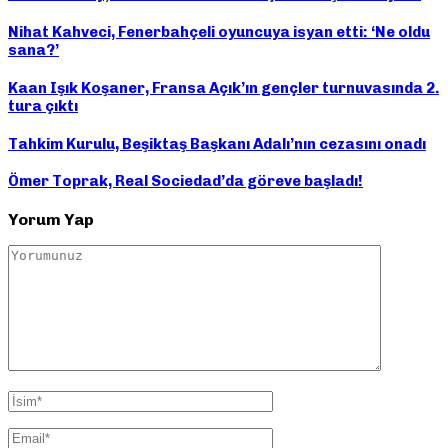
Nihat Kahveci, Fenerbahçeli oyuncuya isyan etti: ‘Ne oldu
sana?’
Kaan Işık Koşaner, Fransa Açık’ın gençler turnuvasında 2.
tura çıktı
Tahkim Kurulu, Beşiktaş Başkanı Adalı’nın cezasını onadı
Ömer Toprak, Real Sociedad’da göreve başladı!
Yorum Yap