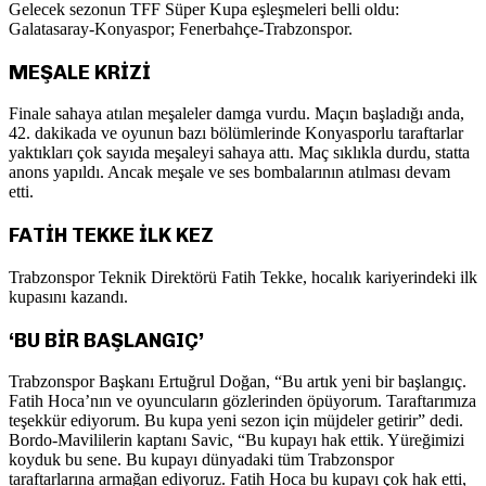
Gelecek sezonun TFF Süper Kupa eşleşmeleri belli oldu:
Galatasaray-Konyaspor; Fenerbahçe-Trabzonspor.
MEŞALE KRİZİ
Finale sahaya atılan meşaleler damga vurdu. Maçın başladığı anda,
42. dakikada ve oyunun bazı bölümlerinde Konyasporlu taraftarlar
yaktıkları çok sayıda meşaleyi sahaya attı. Maç sıklıkla durdu, statta
anons yapıldı. Ancak meşale ve ses bombalarının atılması devam
etti.
FATİH TEKKE İLK KEZ
Trabzonspor Teknik Direktörü Fatih Tekke, hocalık kariyerindeki ilk
kupasını kazandı.
‘BU BİR BAŞLANGIÇ’
Trabzonspor Başkanı Ertuğrul Doğan, “Bu artık yeni bir başlangıç.
Fatih Hoca’nın ve oyuncuların gözlerinden öpüyorum. Taraftarımıza
teşekkür ediyorum. Bu kupa yeni sezon için müjdeler getirir” dedi.
Bordo-Mavililerin kaptanı Savic, “Bu kupayı hak ettik. Yüreğimizi
koyduk bu sene. Bu kupayı dünyadaki tüm Trabzonspor
taraftarlarına armağan ediyoruz. Fatih Hoca bu kupayı çok hak etti,