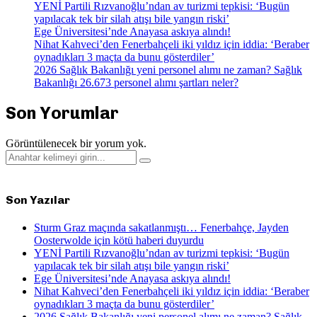
YENİ Partili Rızvanoğlu’ndan av turizmi tepkisi: ‘Bugün
yapılacak tek bir silah atışı bile yangın riski’
Ege Üniversitesi’nde Anayasa askıya alındı!
Nihat Kahveci’den Fenerbahçeli iki yıldız için iddia: ‘Beraber
oynadıkları 3 maçta da bunu gösterdiler’
2026 Sağlık Bakanlığı yeni personel alımı ne zaman? Sağlık
Bakanlığı 26.673 personel alımı şartları neler?
Son Yorumlar
Görüntülenecek bir yorum yok.
Search
Search
for:
Son Yazılar
Sturm Graz maçında sakatlanmıştı… Fenerbahçe, Jayden
Oosterwolde için kötü haberi duyurdu
YENİ Partili Rızvanoğlu’ndan av turizmi tepkisi: ‘Bugün
yapılacak tek bir silah atışı bile yangın riski’
Ege Üniversitesi’nde Anayasa askıya alındı!
Nihat Kahveci’den Fenerbahçeli iki yıldız için iddia: ‘Beraber
oynadıkları 3 maçta da bunu gösterdiler’
2026 Sağlık Bakanlığı yeni personel alımı ne zaman? Sağlık