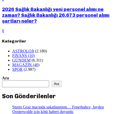
2026 Sağlık Bakanlığı yeni personel alımı ne
zaman? Sağlık Bakanlığı 26.673 personel alımı
şartları neler?
0
Kategoriler
ASTROLOJi
(2.180)
FiNANS
(10)
GÜNDEM
(6.311)
MAGAZİN
(40)
SPOR
(2.987)
Ara
Ara
Son Gönderilenler
Sturm Graz maçında sakatlanmıştı… Fenerbahçe, Jayden
Oosterwolde için kötü haberi duyurdu