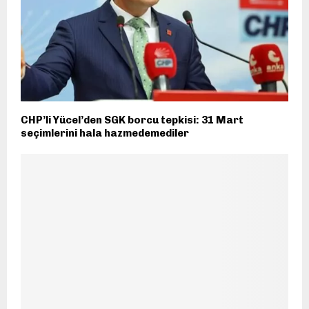
CHP’li Yücel’den SGK borcu tepkisi: 31 Mart
seçimlerini hala hazmedemediler