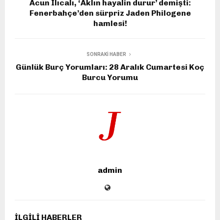
Acun Ilıcalı, ‘Aklın hayalin durur’ demişti:
Fenerbahçe’den sürpriz Jaden Philogene
hamlesi!
SONRAKI HABER
Günlük Burç Yorumları: 28 Aralık Cumartesi Koç
Burcu Yorumu
admin
İLGILI HABERLER