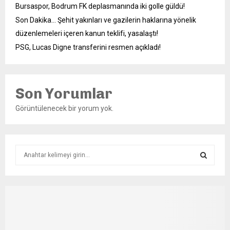
Bursaspor, Bodrum FK deplasmanında iki golle güldü!
Son Dakika… Şehit yakınları ve gazilerin haklarına yönelik
düzenlemeleri içeren kanun teklifi, yasalaştı!
PSG, Lucas Digne transferini resmen açıkladı!
Son Yorumlar
Görüntülenecek bir yorum yok.
S
e
a
S
r
c
E
h
f
A
o