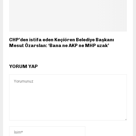
CHP’den istifa eden Keçiören Belediye Başkanı
Mesut Özarslan: ‘Bana ne AKP ne MHP uzak’
YORUM YAP