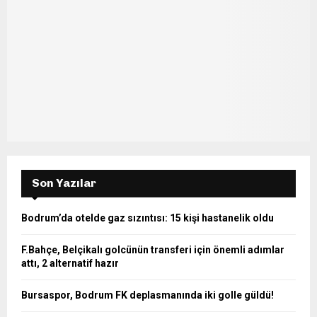
r
R
:
C
H
Son Yazılar
Bodrum’da otelde gaz sızıntısı: 15 kişi hastanelik oldu
F.Bahçe, Belçikalı golcünün transferi için önemli adımlar
attı, 2 alternatif hazır
Bursaspor, Bodrum FK deplasmanında iki golle güldü!