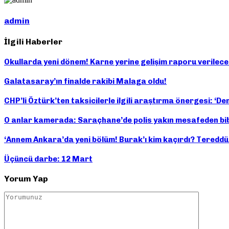
admin
İlgili Haberler
Okullarda yeni dönem! Karne yerine gelişim raporu verilecek: 
Galatasaray’ın finalde rakibi Malaga oldu!
CHP’li Öztürk’ten taksicilerle ilgili araştırma önergesi: ‘De
O anlar kamerada: Saraçhane’de polis yakın mesafeden bibe
‘Annem Ankara’da yeni bölüm! Burak’ı kim kaçırdı? Tereddü
Üçüncü darbe: 12 Mart
Yorum Yap