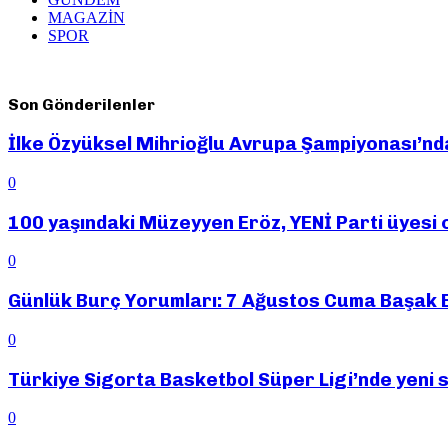
MAGAZİN
SPOR
Son Gönderilenler
İlke Özyüksel Mihrioğlu Avrupa Şampiyonası’nda 
0
100 yaşındaki Müzeyyen Eröz, YENİ Parti üyesi 
0
Günlük Burç Yorumları: 7 Ağustos Cuma Başak
0
Türkiye Sigorta Basketbol Süper Ligi’nde yeni s
0