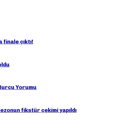
finale çıktı!
oldu
 Burcu Yorumu
ezonun fikstür çekimi yapıldı