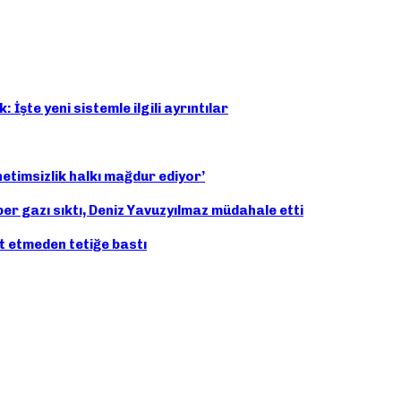
İşte yeni sistemle ilgili ayrıntılar
netimsizlik halkı mağdur ediyor’
r gazı sıktı, Deniz Yavuzyılmaz müdahale etti
t etmeden tetiğe bastı