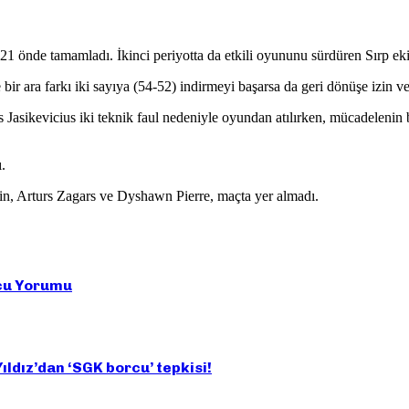
21 önde tamamladı. İkinci periyotta da etkili oyununu sürdüren Sırp eki
bir ara farkı iki sayıya (54-52) indirmeyi başarsa da geri dönüşe izin
Jasikevicius iki teknik faul nedeniyle oyundan atılırken, mücadelenin
.
in, Arturs Zagars ve Dyshawn Pierre, maçta yer almadı.
rcu Yorumu
ldız’dan ‘SGK borcu’ tepkisi!