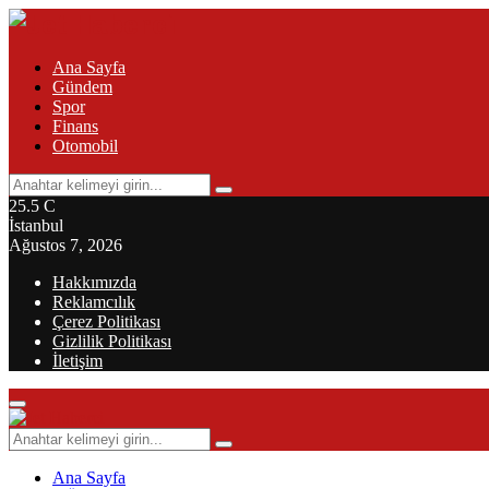
Ana Sayfa
Gündem
Spor
Finans
Otomobil
Search
Search
for:
25.5
C
İstanbul
Ağustos 7, 2026
Hakkımızda
Reklamcılık
Çerez Politikası
Gizlilik Politikası
İletişim
Primary
Menu
Search
Search
for:
Ana Sayfa