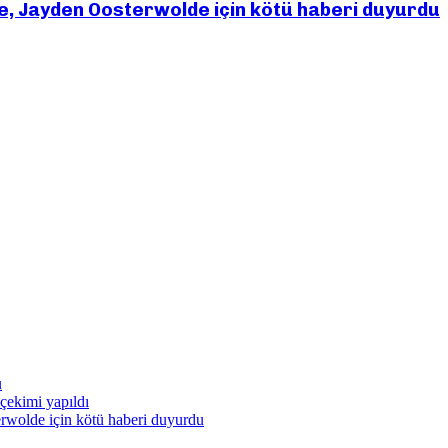
, Jayden Oosterwolde için kötü haberi duyurdu
u
çekimi yapıldı
rwolde için kötü haberi duyurdu