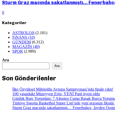
Sturm Graz maçında sakatlanmıştı… Fenerbahçe
0
Kategoriler
ASTROLOJi
(2.181)
FiNANS
(10)
GÜNDEM
(6.312)
MAGAZİN
(40)
SPOR
(2.989)
Ara
Ara
Son Gönderilenler
İlke Özyüksel Mihrioğlu Avrupa Şampiyonası’nda finale çıktı!
100 yaşındaki Müzeyyen Eröz, YENİ Parti üyesi oldu
Günlük Burç Yorumları: 7 Ağustos Cuma Başak Burcu Yorum
Türkiye Sigorta Basketbol Süper Ligi’nde yeni sezonun fikstür 
Sturm Graz maçında sakatlanmıştı… Fenerbahçe, Jayden Ooste