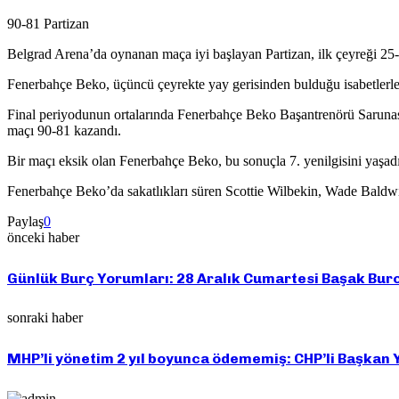
90-81 Partizan
Belgrad Arena’da oynanan maça iyi başlayan Partizan, ilk çeyreği 25-
Fenerbahçe Beko, üçüncü çeyrekte yay gerisinden bulduğu isabetlerle 
Final periyodunun ortalarında Fenerbahçe Beko Başantrenörü Sarunas 
maçı 90-81 kazandı.
Bir maçı eksik olan Fenerbahçe Beko, bu sonuçla 7. yenilgisini yaşadı
Fenerbahçe Beko’da sakatlıkları süren Scottie Wilbekin, Wade Baldw
Paylaş
0
önceki haber
Günlük Burç Yorumları: 28 Aralık Cumartesi Başak Bu
sonraki haber
MHP’li yönetim 2 yıl boyunca ödememiş: CHP’li Başkan Yı