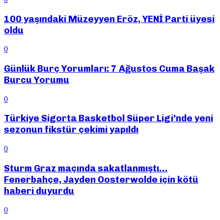
100 yaşındaki Müzeyyen Eröz, YENİ Parti üyesi
oldu
0
Günlük Burç Yorumları: 7 Ağustos Cuma Başak
Burcu Yorumu
0
Türkiye Sigorta Basketbol Süper Ligi’nde yeni
sezonun fikstür çekimi yapıldı
0
Sturm Graz maçında sakatlanmıştı…
Fenerbahçe, Jayden Oosterwolde için kötü
haberi duyurdu
0