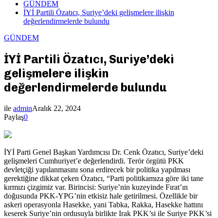
GÜNDEM
İYİ Partili Özatıcı, Suriye’deki gelişmelere ilişkin
değerlendirmelerde bulundu
GÜNDEM
İYİ Partili Özatıcı, Suriye’deki
gelişmelere ilişkin
değerlendirmelerde bulundu
ile
admin
Aralık 22, 2024
Paylaş
0
İYİ Parti Genel Başkan Yardımcısı Dr. Cenk Özatıcı, Suriye’deki
gelişmeleri Cumhuriyet’e değerlendirdi. Terör örgütü PKK
devletçiği yapılanmasını sona erdirecek bir politika yapılması
gerektiğine dikkat çeken Özatıcı, “Parti politikamıza göre iki tane
kırmızı çizgimiz var. Birincisi: Suriye’nin kuzeyinde Fırat’ın
doğusunda PKK-YPG’nin etkisiz hale getirilmesi. Özellikle bir
askeri operasyonla Hasekke, yani Tabka, Rakka, Hasekke hattını
keserek Suriye’nin ordusuyla birlikte Irak PKK’si ile Suriye PKK’si