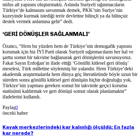
nüfus alt yapısını oluşturmaktı. Aslında Suriyeli sığınmacıların
Türkiye’de kalmasını savunmak demek, PKK’nin Suriye’nin
kuzeyinde kurmak istediği terör devletine bilinçli ya da bilinçsiz
destek vermek anlamına gelir” dedi.
‘GERİ DÖNÜŞLER SAĞLANMALI’
Özatıcı, “Hem bu yüzden hem de Türkiye’nin demogafik yapısını
korumak için biz İYİ Parti olarak Suriyeli sığınmacıların her hal ve
şartta somut bir takvime bağlanarak geri dönüşlerini savunuyoruz.
Fakat Sayın Erdoğan’ın ifade ettiği ‘Gönüllü kitlesel geri dönüş’
meselesi, Türk milletine söylenmiş bir yalandır. Hem Türkiye’deki
akademik araştırmalarda hem dünya göç literatüründe böyle uzun bir
süreden sonra gönüllü kitlesel geri dönüşün hiçbir doğruluğu yok.
Türkiye’nin yapması gereken somut bir takvimle geçici koruma
statüsünü kaldırmak ve geri dönüşü somut olarak planlamaktır”
ifadelerini kullandı.
Paylaş
0
önceki haber
Kayak merkezlerindeki kar kalınlığı ölçüldü: En fazla
kar nerede?