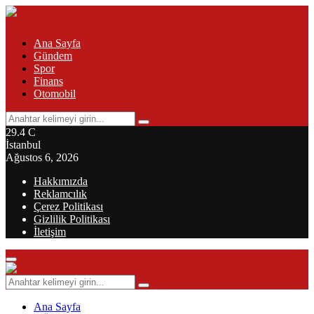
Ana Sayfa
Gündem
Spor
Finans
Otomobil
Search
Search
for:
29.4
C
İstanbul
Ağustos 6, 2026
Hakkımızda
Reklamcılık
Çerez Politikası
Gizlilik Politikası
İletişim
Primary
Menu
Search
Search
for:
Ana Sayfa