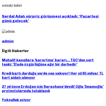
sonraki haber
Serdal Adalı sürpriz görüşmeyi açıkladı: ‘Pazartesi
günü gelecek’
admin
İlgili Haberler
Muhalif kanallara ‘karartma’ kararı… TGC’den sert
tepki: ‘İfade özgürlüğüne ağır bir darbedir’
Kredi kartı durduğu yerde cep yakıyor! Her yıl 65 milyar TL
kart aidatı alınıyor
27 yıl önce Erdoğan için Saraçhane’deydi! Oğlu ‘İmamoğlu’
protestolarında tutuklandı
Yoksulluk eziyor