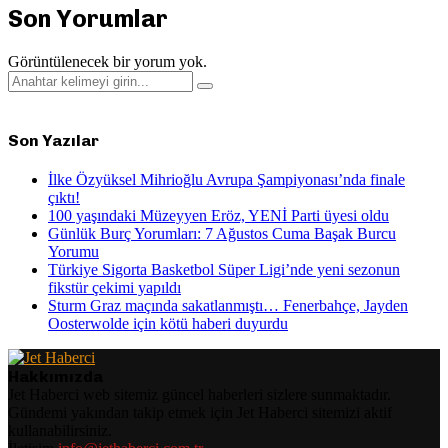
Son Yorumlar
Görüntülenecek bir yorum yok.
Search
Search
for:
Son Yazılar
İlke Özyüksel Mihrioğlu Avrupa Şampiyonası’nda finale
çıktı!
100 yaşındaki Müzeyyen Eröz, YENİ Parti üyesi oldu
Günlük Burç Yorumları: 7 Ağustos Cuma Başak Burcu
Yorumu
Türkiye Sigorta Basketbol Süper Ligi’nde yeni sezonun
fikstür çekimi yapıldı
Sturm Graz maçında sakatlanmıştı… Fenerbahçe, Jayden
Oosterwolde için kötü haberi duyurdu
Hakkımızda
Jet Haberci web sitemiz güncel haberleri sizlere sunmaktadır.
Gündemi yakından takip etmek için Jet Haberci sitemizi aktif
kullanabilirsiniz.