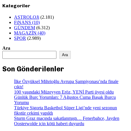
Kategoriler
ASTROLOJi
(2.181)
FiNANS
(10)
GÜNDEM
(6.312)
MAGAZİN
(40)
SPOR
(2.989)
Ara
Ara
Son Gönderilenler
İlke Özyüksel Mihrioğlu Avrupa Şampiyonası’nda finale
çıktı!
100 yaşındaki Müzeyyen Eröz, YENİ Parti üyesi oldu
Günlük Burç Yorumları: 7 Ağustos Cuma Başak Burcu
Yorumu
Türkiye Sigorta Basketbol Süper Ligi’nde yeni sezonun
fikstür çekimi yapıldı
Sturm Graz maçında sakatlanmıştı… Fenerbahçe, Jayden
Oosterwolde için kötü haberi duyurdu