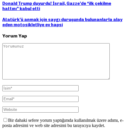
Donald Trump duyurdu! İsrail, Gazze’de “ilk çekilme
hattını” kabul etti
Atatürk’ü anmak için saygı duruşunda bulunanlarla alay
eden motosikletliye ev hapsi
Yorum Yap
Bir dahaki sefere yorum yaptığımda kullanılmak üzere adımı, e-
posta adresimi ve web site adresimi bu tarayıcıya kaydet.