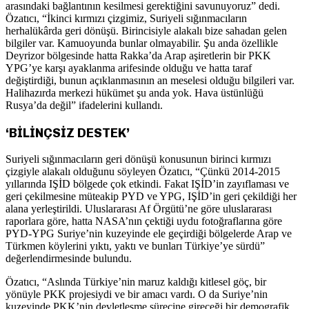
arasındaki bağlantının kesilmesi gerektiğini savunuyoruz” dedi.
Özatıcı, “İkinci kırmızı çizgimiz, Suriyeli sığınmacıların
herhalükârda geri dönüşü. Birincisiyle alakalı bize sahadan gelen
bilgiler var. Kamuoyunda bunlar olmayabilir. Şu anda özellikle
Deyrizor bölgesinde hatta Rakka’da Arap aşiretlerin bir PKK
YPG’ye karşı ayaklanma arifesinde olduğu ve hatta taraf
değiştirdiği, bunun açıklanmasının an meselesi olduğu bilgileri var.
Halihazırda merkezi hükümet şu anda yok. Hava üstünlüğü
Rusya’da değil” ifadelerini kullandı.
‘BİLİNÇSİZ DESTEK’
Suriyeli sığınmacıların geri dönüşü konusunun birinci kırmızı
çizgiyle alakalı olduğunu söyleyen Özatıcı, “Çünkü 2014-2015
yıllarında IŞİD bölgede çok etkindi. Fakat IŞİD’in zayıflaması ve
geri çekilmesine müteakip PYD ve YPG, IŞİD’in geri çekildiği her
alana yerleştirildi. Uluslararası Af Örgütü’ne göre uluslararası
raporlara göre, hatta NASA’nın çektiği uydu fotoğraflarına göre
PYD-YPG Suriye’nin kuzeyinde ele geçirdiği bölgelerde Arap ve
Türkmen köylerini yıktı, yaktı ve bunları Türkiye’ye sürdü”
değerlendirmesinde bulundu.
Özatıcı, “Aslında Türkiye’nin maruz kaldığı kitlesel göç, bir
yönüyle PKK projesiydi ve bir amacı vardı. O da Suriye’nin
kuzeyinde PKK’nin devletleşme sürecine gireceği bir demografik