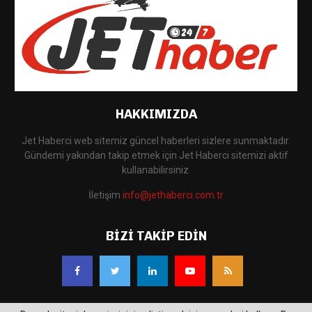
HAKKIMIZDA
Jet Haberci web sitemiz güncel haberleri sizlere sunmaktadır.
Gündemi yakından takip etmek için Jet Haberci sitemizi aktif
kullanabilirsiniz.
İletişim
info@jethaberci.com.tr
BIZI TAKIP EDIN