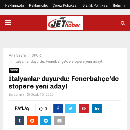
Hakkımızda
Reklamcılık
Çerez Politikası
Gizlilik Politikası
İletişim
PRIMARY
MENU
Ana Sayfa
SPOR
İtalyanlar duyurdu: Fenerbahçe’de stopere yeni aday!
SPOR
İtalyanlar duyurdu: Fenerbahçe’de
stopere yeni aday!
ile
admin
Ocak 10, 2025
PAYLAŞ
0