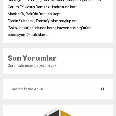
Norveçli golcü F.Bahçe’nin listesinde: Gündem yine Sörloth
Çorum FK, Jesus Ramirez’i kadrosuna kattı
Manisa FK, Bolu’da üç puanı kaptı
Filenin Sultanları, Fransa’yı yine mağlup etti
‘Sokak hakkı’ adı altında haraç isteyen suç örgütüne
operasyon: 24 tutuklama
Son Yorumlar
Görüntülenecek bir yorum yok.
S
e
a
S
r
c
E
h