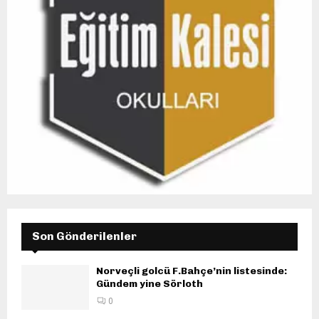
Son Gönderilenler
Norveçli golcü F.Bahçe’nin listesinde:
Gündem yine Sörloth
0