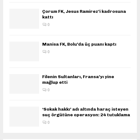
Çorum FK, Jesus Ramirez’i kadrosuna
kattı
0
Manisa FK, Bolu’da üç puanı kaptı
0
Filenin Sultanları, Fransa’yı yine
mağlup etti
0
‘Sokak hakkı’ adı altında haraç isteyen
suç örgütüne operasyon: 24 tutuklama
0