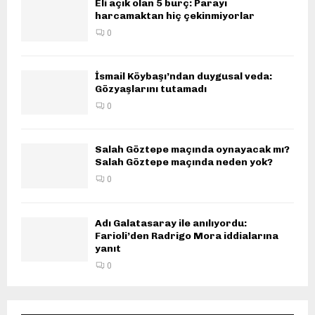
Eli açık olan 5 burç: Parayı
harcamaktan hiç çekinmiyorlar
0
İsmail Köybaşı’ndan duygusal veda:
Gözyaşlarını tutamadı
0
Salah Göztepe maçında oynayacak mı?
Salah Göztepe maçında neden yok?
0
Adı Galatasaray ile anılıyordu:
Farioli’den Radrigo Mora iddialarına
yanıt
0