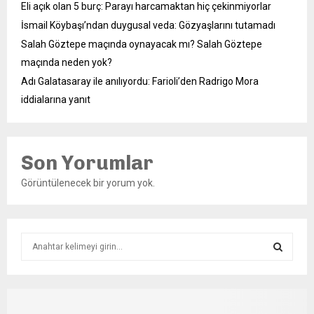
Eli açık olan 5 burç: Parayı harcamaktan hiç çekinmiyorlar
İsmail Köybaşı’ndan duygusal veda: Gözyaşlarını tutamadı
Salah Göztepe maçında oynayacak mı? Salah Göztepe
maçında neden yok?
Adı Galatasaray ile anılıyordu: Farioli’den Radrigo Mora
iddialarına yanıt
Son Yorumlar
Görüntülenecek bir yorum yok.
S
e
a
S
r
c
E
h