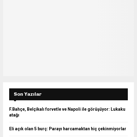
f
A
o
r
R
:
C
H
Son Yazılar
F.Bahçe, Belçikalı forvetle ve Napoli ile görüşüyor: Lukaku
atağı
Eli açık olan 5 burç: Parayı harcamaktan hiç çekinmiyorlar