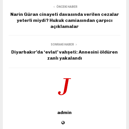
ÖNCEKI HABER
Narin Güran cinayeti davasında verilen cezalar
yeterli miydi? Hukuk camiasından çarpıcı
açıklamalar
SONRAKI HABER
Diyarbakır’da ‘evlat’ vahşeti: Annesini öldüren
zanlı yakalandı
admin