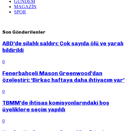
GÜNDEM
MAGAZİN
SPOR
Son Gönderilenler
ABD’de silahlı saldırı: Çok sayıda ölü ve yaralı
bildirildi
0
Fenerbahçeli Mason Greenwood’dan
özeleştiri: ‘Birkaç haftaya daha ihtiyacım var’
0
TBMM’de ihtisas komisyonlarındaki boş
üyeliklere seçim yapıldı
0