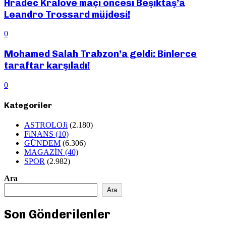
Hradec Kralove maçı öncesi Beşiktaş’a
Leandro Trossard müjdesi!
0
Mohamed Salah Trabzon’a geldi: Binlerce
taraftar karşıladı!
0
Kategoriler
ASTROLOJi
(2.180)
FiNANS
(10)
GÜNDEM
(6.306)
MAGAZİN
(40)
SPOR
(2.982)
Ara
Ara
Son Gönderilenler