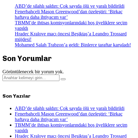
ABD’de silahlı saldırı: Çok sayıda ölü ve yaralı bildirildi
Fenerbahçeli Mason Greenwood’dan özeleştiri: ‘Birkaç
haftaya daha ihtiyacım var’
TBMM’de ihtisas komisyonlarındaki boş üyeliklere seçim
yapıldı
Hradec Kralove maçı öncesi Beşiktaş’a Leandro Trossard
müjdesi!
Mohamed Salah Trabzon’a geldi: Binlerce taraftar karşıladı!
Son Yorumlar
Görüntülenecek bir yorum yok.
Search
Search
for:
Son Yazılar
ABD’de silahlı saldırı: Çok sayıda ölü ve yaralı bildirildi
Fenerbahçeli Mason Greenwood’dan özeleştiri: ‘Birkaç
haftaya daha ihtiyacım var’
TBMM’de ihtisas komisyonlarındaki boş üyeliklere seçim
yapıldı
Hradec Kralove maçı öncesi Beşiktaş’a Leandro Trossard