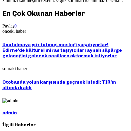
zihninizi sakinleştirmezseniz sağlık sorunları kaçınılmaz olacaktır.
En Çok Okunan Haberler
Paylaş
0
önceki haber
Unutulmaya yüz tutmuş mesleği yaşatıyorlar!
Edirne’de kültürel miras taşıyıcıları aynalı süpürge
geleneğini gelecek nesillere aktarmak istiyorlar
sonraki haber
Otobanda yolun karşısında geçmek istedi: TIR’ın
altında kaldı
admin
İlgili Haberler