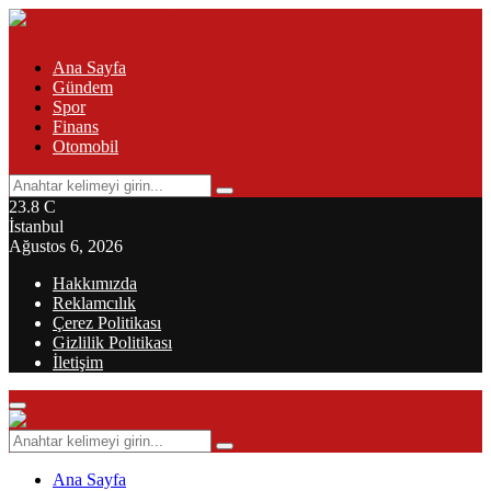
Ana Sayfa
Gündem
Spor
Finans
Otomobil
Search
Search
for:
23.8
C
İstanbul
Ağustos 6, 2026
Hakkımızda
Reklamcılık
Çerez Politikası
Gizlilik Politikası
İletişim
Primary
Menu
Search
Search
for:
Ana Sayfa