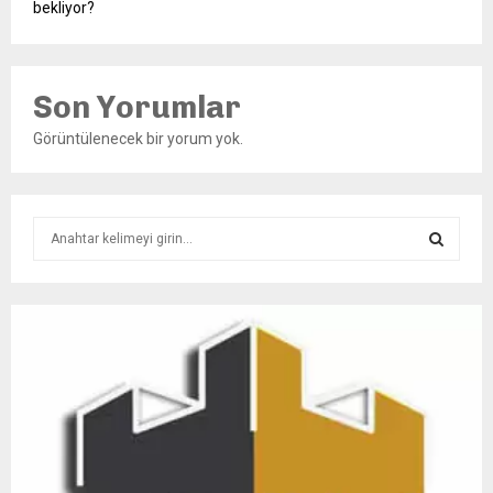
bekliyor?
Son Yorumlar
Görüntülenecek bir yorum yok.
S
e
a
S
r
c
E
h
f
A
o
r
R
:
C