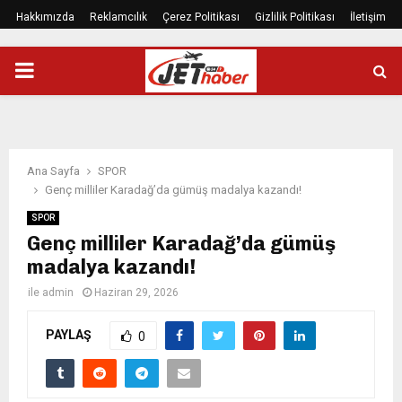
Hakkımızda
Reklamcılık
Çerez Politikası
Gizlilik Politikası
İletişim
PRIMARY
MENU
Ana Sayfa
SPOR
Genç milliler Karadağ’da gümüş madalya kazandı!
SPOR
Genç milliler Karadağ’da gümüş
madalya kazandı!
ile
admin
Haziran 29, 2026
PAYLAŞ
0