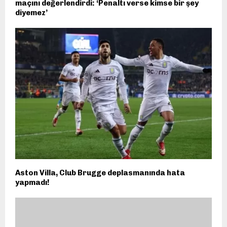
maçını değerlendirdi: ‘Penaltı verse kimse bir şey
diyemez’
Aston Villa, Club Brugge deplasmanında hata
yapmadı!