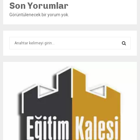
Son Yorumlar
Görüntülenecek bir yorum yok.
S
e
a
S
r
c
E
h
f
A
o
r
R
:
C
H