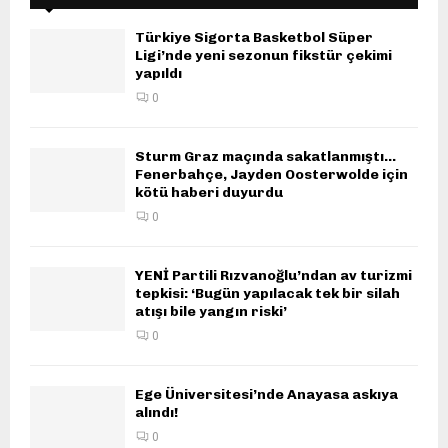
Türkiye Sigorta Basketbol Süper
Ligi’nde yeni sezonun fikstür çekimi
yapıldı
0
Sturm Graz maçında sakatlanmıştı…
Fenerbahçe, Jayden Oosterwolde için
kötü haberi duyurdu
0
YENİ Partili Rızvanoğlu’ndan av turizmi
tepkisi: ‘Bugün yapılacak tek bir silah
atışı bile yangın riski’
0
Ege Üniversitesi’nde Anayasa askıya
alındı!
0