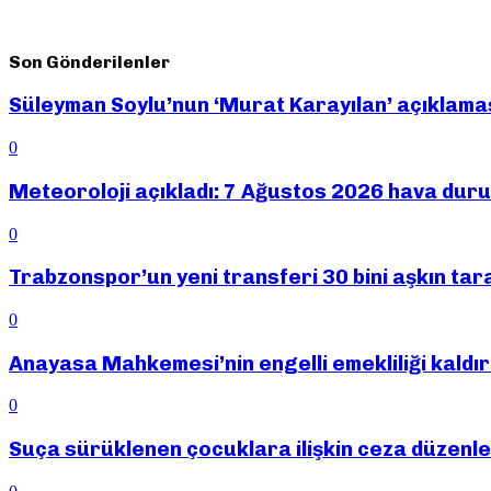
Son Gönderilenler
Süleyman Soylu’nun ‘Murat Karayılan’ açıklama
0
Meteoroloji açıkladı: 7 Ağustos 2026 hava du
0
Trabzonspor’un yeni transferi 30 bini aşkın tar
0
Anayasa Mahkemesi’nin engelli emekliliği kaldır
0
Suça sürüklenen çocuklara ilişkin ceza düzenle