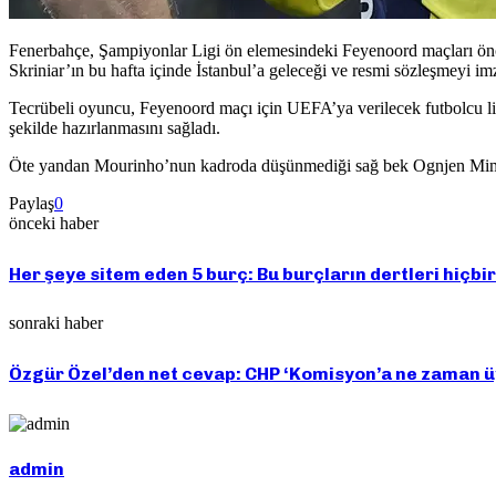
Fenerbahçe, Şampiyonlar Ligi ön elemesindeki Feyenoord maçları önces
Skriniar’ın bu hafta içinde İstanbul’a geleceği ve resmi sözleşmeyi imz
Tecrübeli oyuncu, Feyenoord maçı için UEFA’ya verilecek futbolcu lis
şekilde hazırlanmasını sağladı.
Öte yandan Mourinho’nun kadroda düşünmediği sağ bek Ognjen Mimovi
Paylaş
0
önceki haber
Her şeye sitem eden 5 burç: Bu burçların dertleri hiçb
sonraki haber
Özgür Özel’den net cevap: CHP ‘Komisyon’a ne zaman
admin