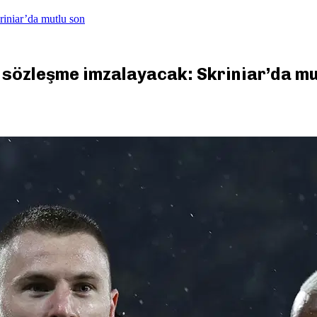
riniar’da mutlu son
i sözleşme imzalayacak: Skriniar’da mu