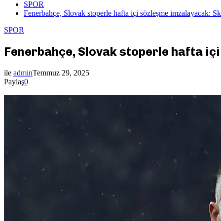
SPOR
Fenerbahçe, Slovak stoperle hafta içi sözleşme imzalayacak: Sk
SPOR
Fenerbahçe, Slovak stoperle hafta iç
ile
admin
Temmuz 29, 2025
Paylaş
0