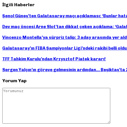
İlgili Haberler
Şenol Güneş’ten Galatasaray maçı açıklaması: ‘Bunlar hata d
Dev maç öncesi Arne Slot’tan dikkat çeken açıklama: ‘Gala
Vincenzo Montella’ya sürpriz talip: 3 aday arasında yer ald
Galatasaray’ın FIBA Şampiyonlar Ligi’ndeki rakibi belli oldu
TFF Tahkim Kurulu’ndan Krzysztof Piatek kararı!
Sergen Yalçın’ın göreve gelmesinin ardından… Beşiktaş’ta 2 
Yorum Yap