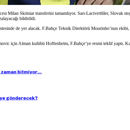
i Milan Skriniar transferini tamamlıyor. Sarı-Lacivertliler, Slovak st
alayacağı bildirildi.
tesinde de yer alacak. F.Bahçe Teknik Direktörü Mourinho’nun ekibi, b
c için Alman kulübü Hoffenheim, F.Bahçe’ye resmi teklif yaptı. Kar
ir zaman bitmiyor…
 üye gönderecek?