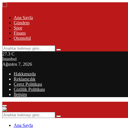
Ana Sayfa
Gündem
Spor
Finans
Otomobil
Search
Search
for:
27.3
C
İstanbul
Ağustos 7, 2026
Hakkımızda
Reklamcılık
Çerez Politikası
Gizlilik Politikası
İletişim
Primary
Menu
Search
Search
for:
Ana Sayfa