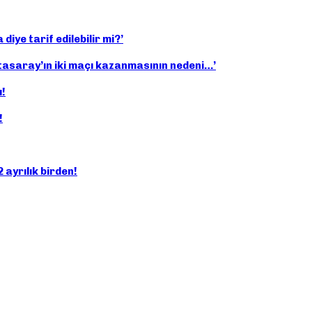
iye tarif edilebilir mi?’
tasaray’ın iki maçı kazanmasının nedeni…’
ı!
!
ayrılık birden!