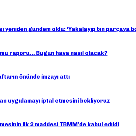
sı yeniden gündem oldu: ‘Yakalayıp bin parçaya 
rumu raporu… Bugün hava nasıl olacak?
aftarın önünde imzayı attı
an uygulamayı iptal etmesini bekliyoruz
mesinin ilk 2 maddesi TBMM’de kabul edildi