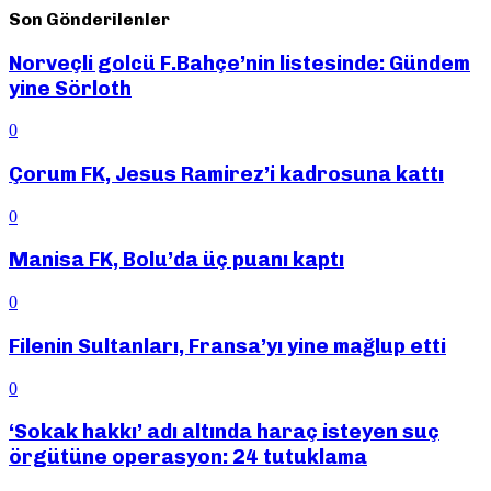
Son Gönderilenler
Norveçli golcü F.Bahçe’nin listesinde: Gündem
yine Sörloth
0
Çorum FK, Jesus Ramirez’i kadrosuna kattı
0
Manisa FK, Bolu’da üç puanı kaptı
0
Filenin Sultanları, Fransa’yı yine mağlup etti
0
‘Sokak hakkı’ adı altında haraç isteyen suç
örgütüne operasyon: 24 tutuklama