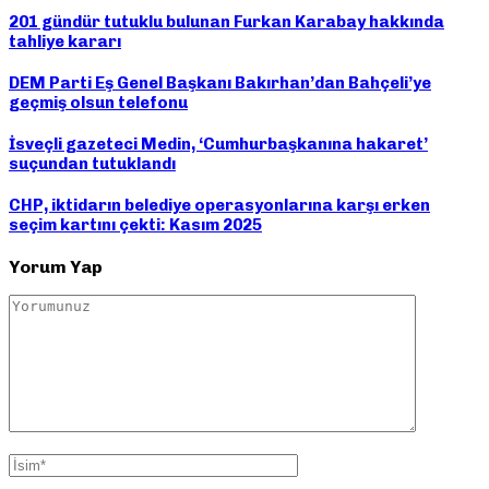
201 gündür tutuklu bulunan Furkan Karabay hakkında
tahliye kararı
DEM Parti Eş Genel Başkanı Bakırhan’dan Bahçeli’ye
geçmiş olsun telefonu
İsveçli gazeteci Medin, ‘Cumhurbaşkanına hakaret’
suçundan tutuklandı
CHP, iktidarın belediye operasyonlarına karşı erken
seçim kartını çekti: Kasım 2025
Yorum Yap