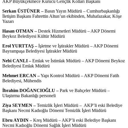
AKP Büyükçekmece Kurucu Gençlik Kolları Başkanı
Serkan ÜSTÜNER –
Basın Yayın Müdürü – Cumhurbaşkanlığı
İletişim Başkanı Fahrettin Altun’un ekibinden, Muhafazakar, Köşe
Yazarı
Hasan OTMAN –
Destek Hizmetleri Müdürü – AKP Dönemi
Beykoz Belediyesi Kültür Müdürü
Erol YURTTAŞ –
İşletme ve İştirakler Müdürü – AKP Dönemi
Bayrampaşa Belediyesi İştirakler Müdürü
Nebi CANLI –
Emlak ve İstimlak Müdürü – AKP Dönemi Beykoz
Belediyesi Emlak Müdürü
Mehmet ERCAN –
Yapı Kontrol Müdürü – AKP Dönemi Fatih
Belediyesi, Mühendis
İbrahim DOĞANCIOĞLU –
Park ve Bahçeler Müdürü –
Ulaştırma Bakanlığı personeli
Ziya SEYMEN –
Temizlik İşleri Müdürü – AKP’li eski Belediye
Başkanı Necmi Kadıoğlu Dönemi Temizlik İşleri Müdürü
Ebru AYDIN –
Kreş Müdürü – AKP’li eski Belediye Başkanı
Necmi Kadıoğlu Dönemi Sağlık İşleri Müdürü