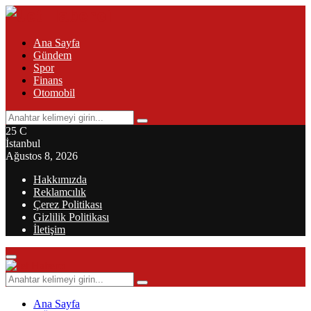
Ana Sayfa
Gündem
Spor
Finans
Otomobil
Search
Search
for:
25
C
İstanbul
Ağustos 8, 2026
Hakkımızda
Reklamcılık
Çerez Politikası
Gizlilik Politikası
İletişim
Primary
Menu
Search
Search
for:
Ana Sayfa