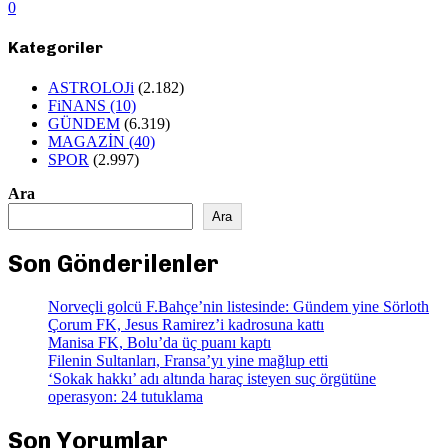
0
Kategoriler
ASTROLOJi
(2.182)
FiNANS
(10)
GÜNDEM
(6.319)
MAGAZİN
(40)
SPOR
(2.997)
Ara
Ara
Son Gönderilenler
Norveçli golcü F.Bahçe’nin listesinde: Gündem yine Sörloth
Çorum FK, Jesus Ramirez’i kadrosuna kattı
Manisa FK, Bolu’da üç puanı kaptı
Filenin Sultanları, Fransa’yı yine mağlup etti
‘Sokak hakkı’ adı altında haraç isteyen suç örgütüne
operasyon: 24 tutuklama
Son Yorumlar