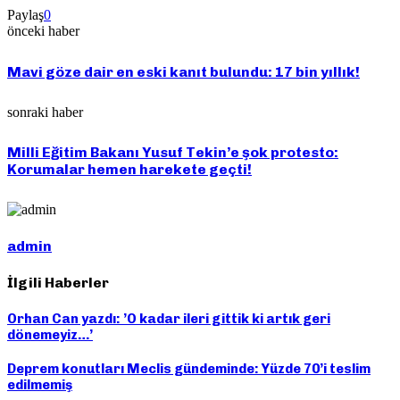
Paylaş
0
önceki haber
Mavi göze dair en eski kanıt bulundu: 17 bin yıllık!
sonraki haber
Milli Eğitim Bakanı Yusuf Tekin’e şok protesto:
Korumalar hemen harekete geçti!
admin
İlgili Haberler
Orhan Can yazdı: ’O kadar ileri gittik ki artık geri
dönemeyiz…’
Deprem konutları Meclis gündeminde: Yüzde 70’i teslim
edilmemiş