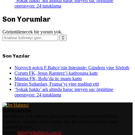
‘Sokak hakkı’ adı altında haraç isteyen suç örgütüne
operasyon: 24 tutuklama
Son Yorumlar
Görüntülenecek bir yorum yok.
Search
for:
Search
Son Yazılar
Norveçli golcü F.Bahçe’nin listesinde: Gündem yine Sörloth
Çorum FK, Jesus Ramirez’i kadrosuna kattı
Manisa FK, Bolu’da üç puanı kaptı
Filenin Sultanları, Fransa’yı yine mağlup etti
‘Sokak hakkı’ adı altında haraç isteyen suç örgütüne
operasyon: 24 tutuklama
Hakkımızda
Jet Haberci web sitemiz güncel haberleri sizlere sunmaktadır.
Gündemi yakından takip etmek için Jet Haberci sitemizi aktif
kullanabilirsiniz.
İletişim
info@jethaberci.com.tr