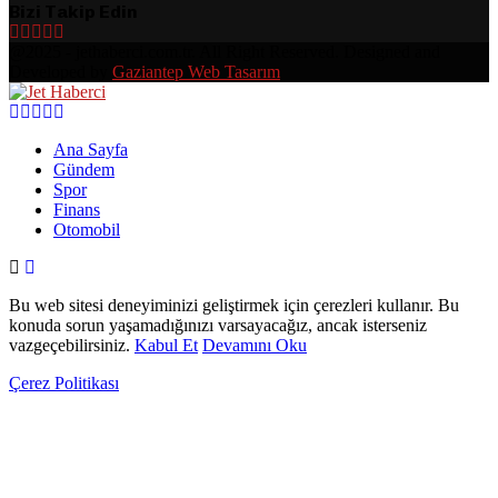
Bizi Takip Edin
Facebook
Twitter
Linkedin
Youtube
Rss
@2025 - jethaberci.com.tr. All Right Reserved. Designed and
Developed by
Gaziantep Web Tasarım
Facebook
Twitter
Linkedin
Youtube
Rss
Ana Sayfa
Gündem
Spor
Finans
Otomobil
Bu web sitesi deneyiminizi geliştirmek için çerezleri kullanır. Bu
konuda sorun yaşamadığınızı varsayacağız, ancak isterseniz
vazgeçebilirsiniz.
Kabul Et
Devamını Oku
Çerez Politikası