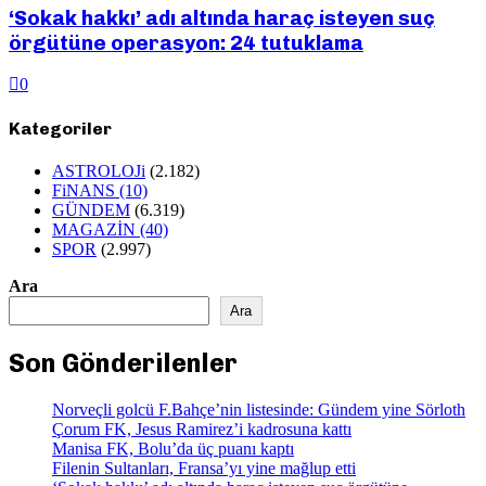
‘Sokak hakkı’ adı altında haraç isteyen suç
örgütüne operasyon: 24 tutuklama
0
Kategoriler
ASTROLOJi
(2.182)
FiNANS
(10)
GÜNDEM
(6.319)
MAGAZİN
(40)
SPOR
(2.997)
Ara
Ara
Son Gönderilenler
Norveçli golcü F.Bahçe’nin listesinde: Gündem yine Sörloth
Çorum FK, Jesus Ramirez’i kadrosuna kattı
Manisa FK, Bolu’da üç puanı kaptı
Filenin Sultanları, Fransa’yı yine mağlup etti