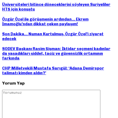
Üniversiteleri bitince döneceklerini söyleyen Suriyeliler
HTŞ için konuştu
Özgür Özel ile görüşmenin ardından… Ekrem
İmamoğlu’ndan dikkat çeken paylaşım!
Son Dakika… Numan Kurtulmuş, Özgür Özel’i ziyaret
edecek
SODEV Başkanı Rasim Şişman: İktidar seçmeni kadınlar
da yaşadıkları şiddet, taciz ve güvensizlik ortamının
farkında
CHP Milletvekili Mustafa Sarıgül: ‘Adana Demirspor
talimatı kimden aldın?’
Yorum Yap