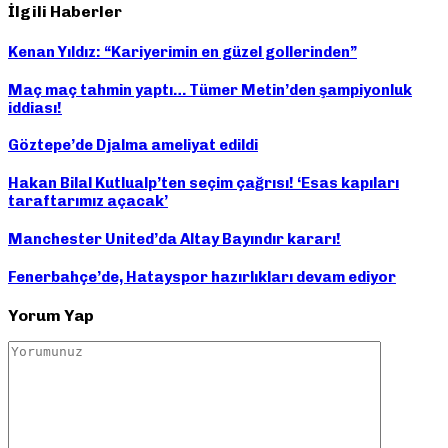
İlgili Haberler
Kenan Yıldız: “Kariyerimin en güzel gollerinden”
Maç maç tahmin yaptı… Tümer Metin’den şampiyonluk
iddiası!
Göztepe’de Djalma ameliyat edildi
Hakan Bilal Kutlualp’ten seçim çağrısı! ‘Esas kapıları
taraftarımız açacak’
Manchester United’da Altay Bayındır kararı!
Fenerbahçe’de, Hatayspor hazırlıkları devam ediyor
Yorum Yap