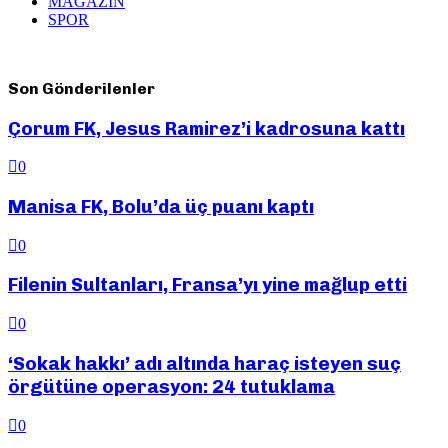
MAGAZİN
SPOR
Son Gönderilenler
Çorum FK, Jesus Ramirez’i kadrosuna kattı
0
Manisa FK, Bolu’da üç puanı kaptı
0
Filenin Sultanları, Fransa’yı yine mağlup etti
0
‘Sokak hakkı’ adı altında haraç isteyen suç
örgütüne operasyon: 24 tutuklama
0