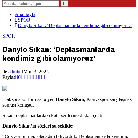
Search
for:
Search
Ana Sayfa
SPOR
Danylo Sikan: ‘Deplasmanlarda kendimiz gibi olamıyoruz’
SPOR
Danylo Sikan: ‘Deplasmanlarda
kendimiz gibi olamıyoruz’
ile
admin
Mart 3, 2025
Paylaş
0
Trabzonspor forması giyen
Danylo Sikan
, Konyaspor karşılaşması
sonrası konuştu.
Sikan, deplasmanlardaki kötü serilerine dikkat çekti.
Danylo Sikan’ın sözleri şu şekilde:
“Çok zor bir maç olacağını biliyorduk. Deplasmanlarda kendimiz