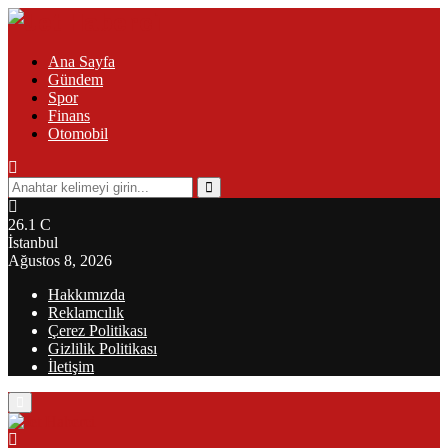
Ana Sayfa
Gündem
Spor
Finans
Otomobil
Search
for:
Search
26.1
C
İstanbul
Ağustos 8, 2026
Hakkımızda
Reklamcılık
Çerez Politikası
Gizlilik Politikası
İletişim
Primary
Menu