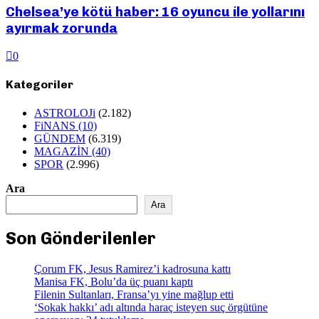
Chelsea’ye kötü haber: 16 oyuncu ile yollarını
ayırmak zorunda
0
Kategoriler
ASTROLOJi
(2.182)
FiNANS
(10)
GÜNDEM
(6.319)
MAGAZİN
(40)
SPOR
(2.996)
Ara
Ara
Son Gönderilenler
Çorum FK, Jesus Ramirez’i kadrosuna kattı
Manisa FK, Bolu’da üç puanı kaptı
Filenin Sultanları, Fransa’yı yine mağlup etti
‘Sokak hakkı’ adı altında haraç isteyen suç örgütüne