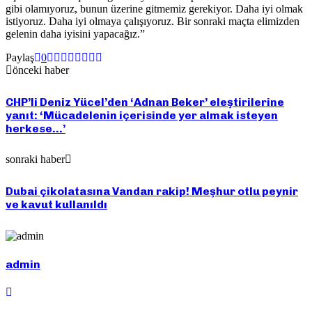
gibi olamıyoruz, bunun üzerine gitmemiz gerekiyor. Daha iyi olmak
istiyoruz. Daha iyi olmaya çalışıyoruz. Bir sonraki maçta elimizden
gelenin daha iyisini yapacağız.”
Paylaş
0
önceki haber
CHP’li Deniz Yücel’den ‘Adnan Beker’ eleştirilerine
yanıt: ‘Mücadelenin içerisinde yer almak isteyen
herkese…’
sonraki haber
Dubai çikolatasına Vandan rakip! Meşhur otlu peynir
ve kavut kullanıldı
admin