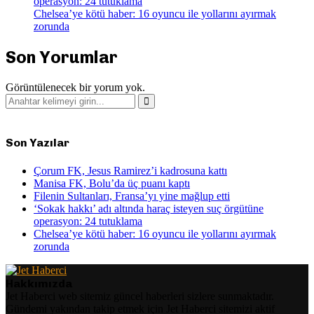
operasyon: 24 tutuklama
Chelsea’ye kötü haber: 16 oyuncu ile yollarını ayırmak
zorunda
Son Yorumlar
Görüntülenecek bir yorum yok.
Search
for:
Search
Son Yazılar
Çorum FK, Jesus Ramirez’i kadrosuna kattı
Manisa FK, Bolu’da üç puanı kaptı
Filenin Sultanları, Fransa’yı yine mağlup etti
‘Sokak hakkı’ adı altında haraç isteyen suç örgütüne
operasyon: 24 tutuklama
Chelsea’ye kötü haber: 16 oyuncu ile yollarını ayırmak
zorunda
Hakkımızda
Jet Haberci web sitemiz güncel haberleri sizlere sunmaktadır.
Gündemi yakından takip etmek için Jet Haberci sitemizi aktif