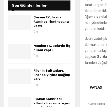
taraftar çok ö
Son Gönderilenler
daha önemlidir
“Şampiyonluk
Çorum FK, Jesus
Ramirez’i kadrosuna
hep yönetimler
kattı
yönetimleridir.
0
Uzun vadeli pl
durmak onun gö
Manisa FK, Bolu’da üç
puanı kaptı
yönetim anlayı
0
başkan
Serda
tümden değişt
Filenin Sultanları,
Fransa’yı yine mağlup
etti
0
PAYLAŞ
‘Sokak hakkı’ adı
altında haraç isteyen
ÖNCEKI HABER