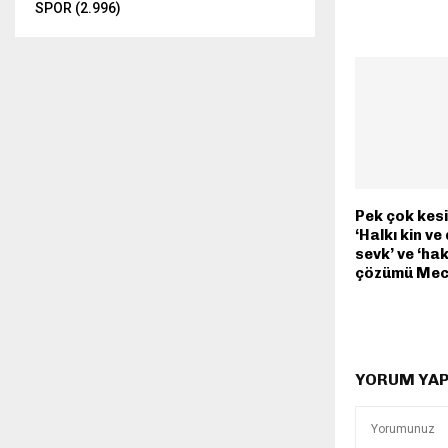
SPOR
(2.996)
Pek çok kesi
‘Halkı kin v
sevk’ ve ‘ha
çözümü Mecl
YORUM YA