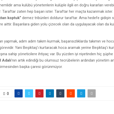
nemlidir ama kulübü yönetenlerin kulüple ilgili en doğru kararları vere
. Taraftar zaten hep başarı ister. Taraftar her maçta kazanmak ister.
tan koptuk”
demez tribünleri doldurur taraftar. Ama hedefe gidişin 
e aittir. Başarılara giden yolu çizecek olan da uygulayacak olan da ku
an yapmak, adım adım takım kurmak, başarısızlıklarda takımın ve hoc
revidir. Yani Beşiktaş’ı kurtaracak hoca aramak yerine Beşiktaş’ı ku
şına sahip yöneticilere ihtiyaç var. Bu yüzden iyi niyetinden hiç şüph
l Adalı
’nın artık edindiği bu olumsuz tecrübelerin ardından yönetim an
irmesinden başka çaresi görünmüyor.
0