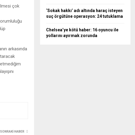
bilmesi çok
‘Sokak hakkı’ adı altında haraç isteyen
suç örgütüne operasyon: 24 tutuklama
sorumluluğu
lüp
Chelsea’ye kötü haber: 16 oyuncu ile
yollarını ayırmak zorunda
anın arkasında
rtaracak
e etmediğim
layışını
SONRAKI HABER