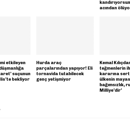
kandırıyorsunu
acından ölüyo
mi etkileyen
Hurda araç
Kemal Kılıçda
e düşmanlığa
parçalarından yapıyor! Eli
teğmenlerin i
karet’ suçunun
tornavida tutabilecek
kararına sert 
is’te bekliyor
genç yetişmiyor
ülkenin mayas
bağımsızlık, r
Milliye’dir’
P