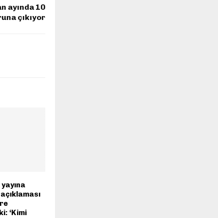
an ayında 10
runa çıkıyor
ı yayına
n açıklaması
ere
i: ‘Kimi