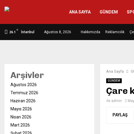
ANA SAYFA
GÜNDEM
SP
C
İstanbul
Ağustos 8, 2026
Hakkımızda
Reklamcılık
Çe
26.1
Ana Sayfa
G
Arşivler
GÜNDEM
Ağustos 2026
Çare 
Temmuz 2026
Haziran 2026
ile
admin
May
Mayıs 2026
PAYLAŞ
Nisan 2026
Mart 2026
Şubat 2026