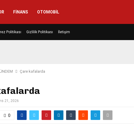
OR
FINANS
OTOMOBIL
rez Politikası
Gizlilik Politikası
İletişim
ÜNDEM
Çare kafalarda
kafalarda
ıs 21, 2026
0