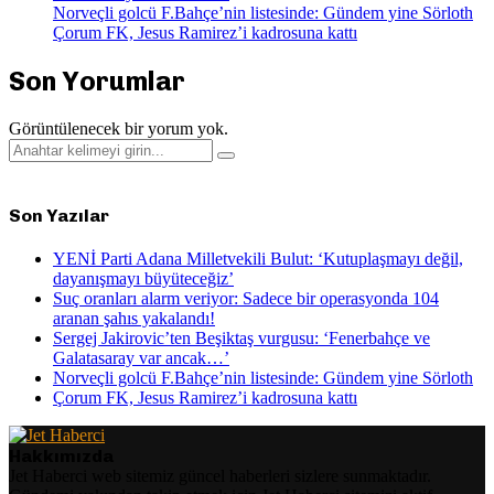
Norveçli golcü F.Bahçe’nin listesinde: Gündem yine Sörloth
Çorum FK, Jesus Ramirez’i kadrosuna kattı
Son Yorumlar
Görüntülenecek bir yorum yok.
Search
Search
for:
Son Yazılar
YENİ Parti Adana Milletvekili Bulut: ‘Kutuplaşmayı değil,
dayanışmayı büyüteceğiz’
Suç oranları alarm veriyor: Sadece bir operasyonda 104
aranan şahıs yakalandı!
Sergej Jakirovic’ten Beşiktaş vurgusu: ‘Fenerbahçe ve
Galatasaray var ancak…’
Norveçli golcü F.Bahçe’nin listesinde: Gündem yine Sörloth
Çorum FK, Jesus Ramirez’i kadrosuna kattı
Hakkımızda
Jet Haberci web sitemiz güncel haberleri sizlere sunmaktadır.