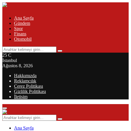
Ana Sayfa
Gündem
Spor
Finans
Otomobil
Search
Search
for:
25
C
İstanbul
Ağustos 8, 2026
Hakkımızda
Reklamcılık
Çerez Politikası
Gizlilik Politikası
İletişim
Primary
Menu
Search
Search
for:
Ana Sayfa