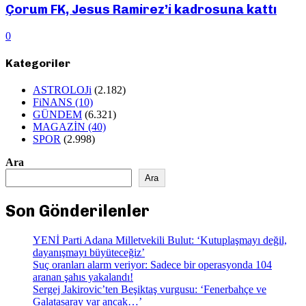
Çorum FK, Jesus Ramirez’i kadrosuna kattı
0
Kategoriler
ASTROLOJi
(2.182)
FiNANS
(10)
GÜNDEM
(6.321)
MAGAZİN
(40)
SPOR
(2.998)
Ara
Ara
Son Gönderilenler
YENİ Parti Adana Milletvekili Bulut: ‘Kutuplaşmayı değil,
dayanışmayı büyüteceğiz’
Suç oranları alarm veriyor: Sadece bir operasyonda 104
aranan şahıs yakalandı!
Sergej Jakirovic’ten Beşiktaş vurgusu: ‘Fenerbahçe ve
Galatasaray var ancak…’