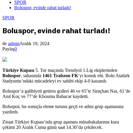
SPOR
Boluspor, evinde rahat turladı!
SPOR
Boluspor, evinde rahat turladı!
ile
admin
Aralık 19, 2024
Paylaş
0
Türkiye Kupası
5. Tur maçında Trendyol 1.Lig ekiplerinden
Boluspor
, sahasında
1461 Trabzon FK
‘yı konuk etti. Bolu Atatürk
Stadyumu’ndaki mücadeleyi ev sahibi ekip 4-0 kazandı.
Boluspor’a galibiyeti getiren golleri 46 ve 65’te Siraçhan Nas, 61’de
Anıl Koç ve 77’de Khouma Babacar kaydetti.
Boluspor, bu sonuçla eleme turunu geçti ve adını grup aşamasına
yazdırdı.
Ziraat Türkiye Kupası’nda grup aşaması müsabakalarının kura
çekimi 20 Aralık Cuma günü saat 14.30’da çekilecek.