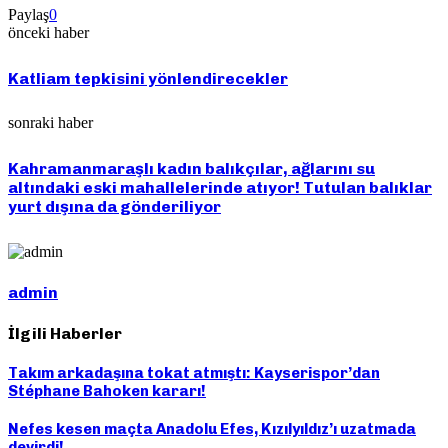
Paylaş
0
önceki haber
Katliam tepkisini yönlendirecekler
sonraki haber
Kahramanmaraşlı kadın balıkçılar, ağlarını su
altındaki eski mahallelerinde atıyor! Tutulan balıklar
yurt dışına da gönderiliyor
admin
İlgili Haberler
Takım arkadaşına tokat atmıştı: Kayserispor’dan
Stéphane Bahoken kararı!
Nefes kesen maçta Anadolu Efes, Kızılyıldız’ı uzatmada
devirdi!