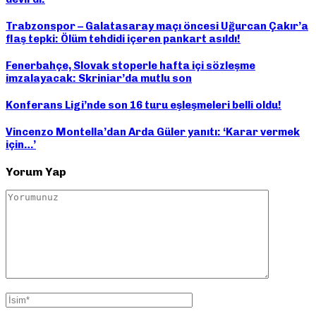
Trabzonspor – Galatasaray maçı öncesi Uğurcan Çakır’a
flaş tepki: Ölüm tehdidi içeren pankart asıldı!
Fenerbahçe, Slovak stoperle hafta içi sözleşme
imzalayacak: Skriniar’da mutlu son
Konferans Ligi’nde son 16 turu eşleşmeleri belli oldu!
Vincenzo Montella’dan Arda Güler yanıtı: ‘Karar vermek
için…’
Yorum Yap