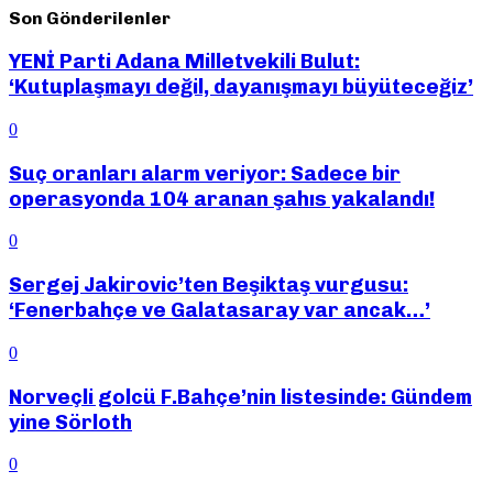
Son Gönderilenler
YENİ Parti Adana Milletvekili Bulut:
‘Kutuplaşmayı değil, dayanışmayı büyüteceğiz’
0
Suç oranları alarm veriyor: Sadece bir
operasyonda 104 aranan şahıs yakalandı!
0
Sergej Jakirovic’ten Beşiktaş vurgusu:
‘Fenerbahçe ve Galatasaray var ancak…’
0
Norveçli golcü F.Bahçe’nin listesinde: Gündem
yine Sörloth
0