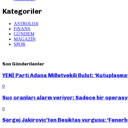
Kategoriler
ASTROLOJi
FiNANS
GÜNDEM
MAGAZİN
SPOR
Son Gönderilenler
YENİ Parti Adana Milletvekili Bulut: ‘Kutuplaşma
0
Suç oranları alarm veriyor: Sadece bir operas
0
Sergej Jakirovic’ten Beşiktaş vurgusu: ‘Fener