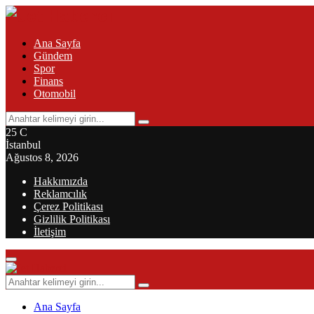
Ana Sayfa
Gündem
Spor
Finans
Otomobil
Search
Search
for:
25
C
İstanbul
Ağustos 8, 2026
Hakkımızda
Reklamcılık
Çerez Politikası
Gizlilik Politikası
İletişim
Primary
Menu
Search
Search
for:
Ana Sayfa