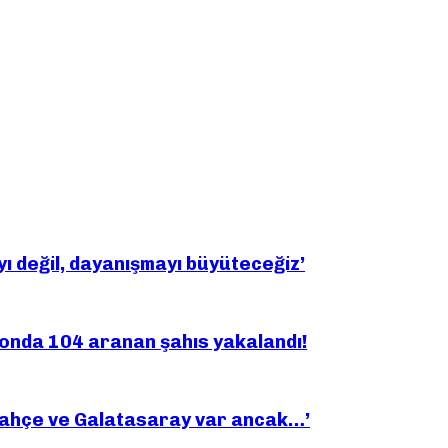
yı değil, dayanışmayı büyüteceğiz’
yonda 104 aranan şahıs yakalandı!
bahçe ve Galatasaray var ancak…’