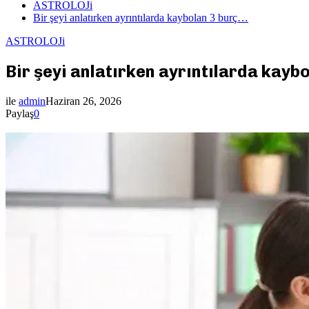
ASTROLOJi
Bir şeyi anlatırken ayrıntılarda kaybolan 3 burç…
ASTROLOJi
Bir şeyi anlatırken ayrıntılarda kayb
ile
admin
Haziran 26, 2026
Paylaş
0