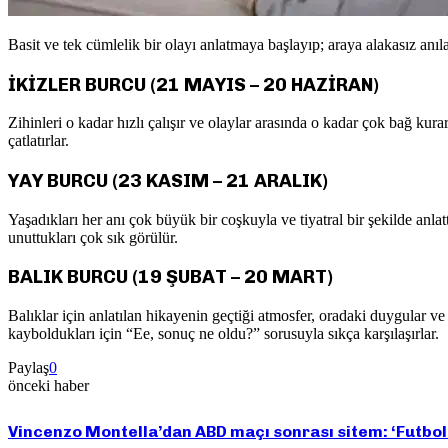
Basit ve tek cümlelik bir olayı anlatmaya başlayıp; araya alakasız anı
İKİZLER BURCU (21 MAYIS – 20 HAZİRAN)
Zihinleri o kadar hızlı çalışır ve olaylar arasında o kadar çok bağ kur
çatlatırlar.
YAY BURCU (23 KASIM – 21 ARALIK)
Yaşadıkları her anı çok büyük bir coşkuyla ve tiyatral bir şekilde anlatt
unuttukları çok sık görülür.
BALIK BURCU (19 ŞUBAT – 20 MART)
Balıklar için anlatılan hikayenin geçtiği atmosfer, oradaki duygular 
kayboldukları için “Ee, sonuç ne oldu?” sorusuyla sıkça karşılaşırlar.
Paylaş
0
önceki haber
Vincenzo Montella’dan ABD maçı sonrası sitem: ‘Futbolc