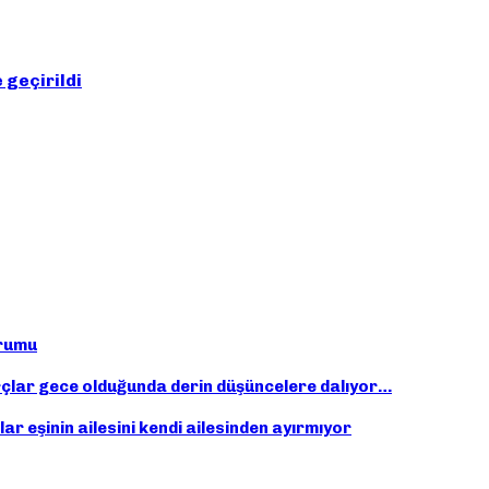
 geçirildi
orumu
çlar gece olduğunda derin düşüncelere dalıyor…
ar eşinin ailesini kendi ailesinden ayırmıyor