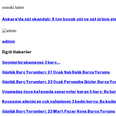
sonraki haber
Ankara’da süt skandalı: 9 ton bozuk süt ve süt ürünü ele
admin
İlgili Haberler
Geçmişi bırakamayan 3 burç…
Günlük Burç Yorumları: 27 Ocak Salı Balık Burcu Yorumu
Günlük Burç Yorumları: 23 Ocak Perşembe İkizler Burcu Y
Uyumadan önce kafasında senaryolar kuran 5 burç: Bu bur
Kocasının ailesini en çok sahiplenen 3 kadın burcu: Bu kadınl
Günlük Burç Yorumları: 23 Mart Pazar Kova Burcu Yorumu