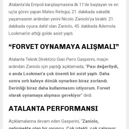
Atalanta’da Empoli karşılaşmasına ilk 11’de başlayan ve en
uçta görev yapan Mateo Retegui, 21. dakikada sakatlık
yaşamasının ardından yerini Nicolo Zaniolo’ya bıraktı. 21.
dakikada oyuna dahil olan Zaniolo, 45. dakikada Ademola
Lookman’ın attığı golde asist yaptı.
“FORVET OYNAMAYA ALIŞMALI”
Atalanta Teknik Direktörü Gian Piero Gasperini, maçın
ardından Zaniolo için yaptığı açıklamada, “
Pası değerliydi,
o anda Lookman’a çok önemli bir asist yaptı. Daha
sonra sırtı kaleye dönük oynarken biraz zorlandı.
Derinliği biraz daha kullanmasını istiyorum. Forvet
olarak oynamaya alışması gerekiyor
” dedi.
ATALANTA PERFORMANSI
Açıklamalarına devam eden Gasperini, “
Zaniolo,
gelişmekte olan bir oyuncu. Çok istekli, çok çalışıyor.