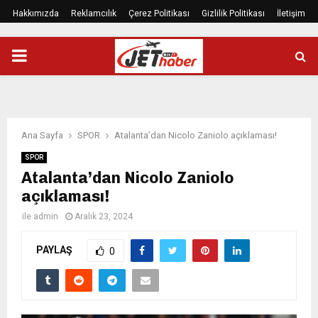
Hakkımızda
Reklamcılık
Çerez Politikası
Gizlilik Politikası
İletişim
PRIMARY
MENU
Ana Sayfa
SPOR
Atalanta’dan Nicolo Zaniolo açıklaması!
SPOR
Atalanta’dan Nicolo Zaniolo
açıklaması!
ile
admin
Aralık 23, 2024
PAYLAŞ
0