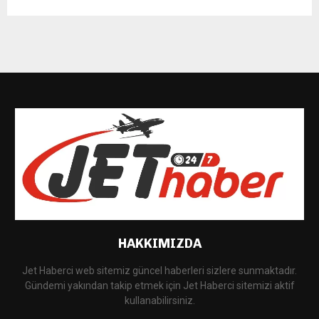
HAKKIMIZDA
Jet Haberci web sitemiz güncel haberleri sizlere sunmaktadır.
Gündemi yakından takip etmek için Jet Haberci sitemizi aktif
kullanabilirsiniz.