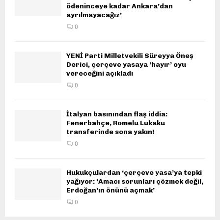
ödeninceye kadar Ankara’dan
ayrılmayacağız’
0
YENİ Parti Milletvekili Süreyya Öneş
Derici, çerçeve yasaya ‘hayır’ oyu
vereceğini açıkladı
0
İtalyan basınından flaş iddia:
Fenerbahçe, Romelu Lukaku
transferinde sona yakın!
0
Hukukçulardan ‘çerçeve yasa’ya tepki
yağıyor: ‘Amacı sorunları çözmek değil,
Erdoğan’ın önünü açmak’
0