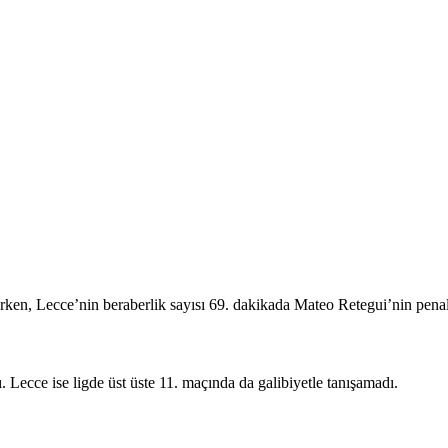
ken, Lecce’nin beraberlik sayısı 69. dakikada Mateo Retegui’nin penalt
ı. Lecce ise ligde üst üste 11. maçında da galibiyetle tanışamadı.