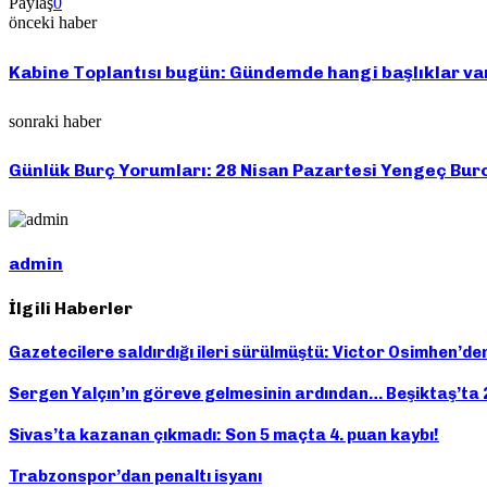
Paylaş
0
önceki haber
Kabine Toplantısı bugün: Gündemde hangi başlıklar va
sonraki haber
Günlük Burç Yorumları: 28 Nisan Pazartesi Yengeç Bu
admin
İlgili Haberler
Gazetecilere saldırdığı ileri sürülmüştü: Victor Osimhen’den
Sergen Yalçın’ın göreve gelmesinin ardından… Beşiktaş’ta 2 
Sivas’ta kazanan çıkmadı: Son 5 maçta 4. puan kaybı!
Trabzonspor’dan penaltı isyanı