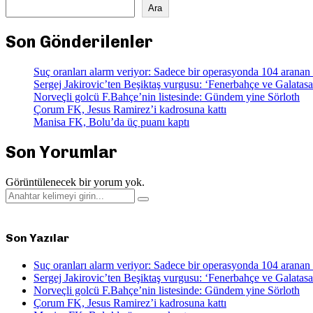
Ara
Son Gönderilenler
Suç oranları alarm veriyor: Sadece bir operasyonda 104 aranan 
Sergej Jakirovic’ten Beşiktaş vurgusu: ‘Fenerbahçe ve Galata
Norveçli golcü F.Bahçe’nin listesinde: Gündem yine Sörloth
Çorum FK, Jesus Ramirez’i kadrosuna kattı
Manisa FK, Bolu’da üç puanı kaptı
Son Yorumlar
Görüntülenecek bir yorum yok.
Search
Search
for:
Son Yazılar
Suç oranları alarm veriyor: Sadece bir operasyonda 104 aranan 
Sergej Jakirovic’ten Beşiktaş vurgusu: ‘Fenerbahçe ve Galata
Norveçli golcü F.Bahçe’nin listesinde: Gündem yine Sörloth
Çorum FK, Jesus Ramirez’i kadrosuna kattı