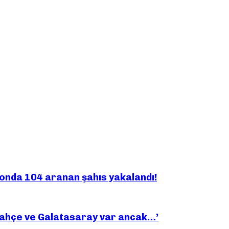
yonda 104 aranan şahıs yakalandı!
bahçe ve Galatasaray var ancak…’