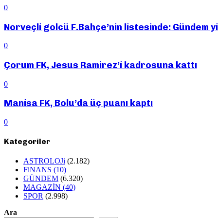
0
Norveçli golcü F.Bahçe’nin listesinde: Gündem y
0
Çorum FK, Jesus Ramirez’i kadrosuna kattı
0
Manisa FK, Bolu’da üç puanı kaptı
0
Kategoriler
ASTROLOJi
(2.182)
FiNANS
(10)
GÜNDEM
(6.320)
MAGAZİN
(40)
SPOR
(2.998)
Ara