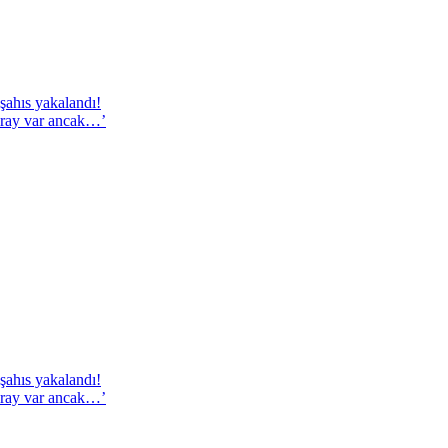
şahıs yakalandı!
saray var ancak…’
şahıs yakalandı!
saray var ancak…’