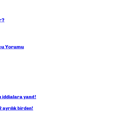
r?
rcu Yorumu
 iddialara yanıt!
ayrılık birden!