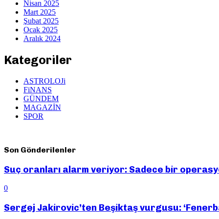
Nisan 2025
Mart 2025
Şubat 2025
Ocak 2025
Aralık 2024
Kategoriler
ASTROLOJi
FiNANS
GÜNDEM
MAGAZİN
SPOR
Son Gönderilenler
Suç oranları alarm veriyor: Sadece bir operas
0
Sergej Jakirovic’ten Beşiktaş vurgusu: ‘Fener