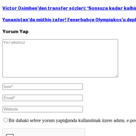
Victor Osimhen’den transfer sözleri: ‘Sonsuza kadar kalb
Yunanistan’da müthiş zafer! Fenerbahçe Olympiakos’u depl
Yorum Yap
Bir dahaki sefere yorum yaptığımda kullanılmak üzere adımı, e-pos