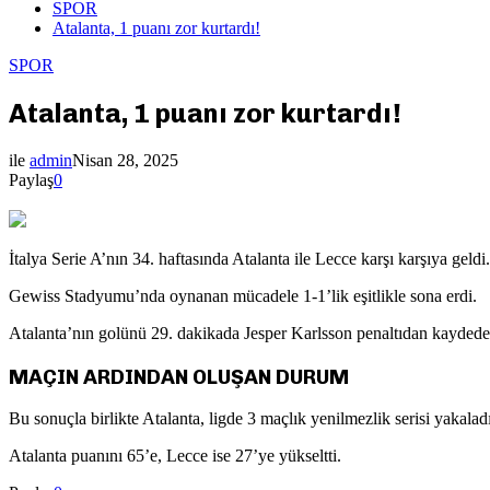
SPOR
Atalanta, 1 puanı zor kurtardı!
SPOR
Atalanta, 1 puanı zor kurtardı!
ile
admin
Nisan 28, 2025
Paylaş
0
İtalya Serie A’nın 34. haftasında Atalanta ile Lecce karşı karşıya geldi.
Gewiss Stadyumu’nda oynanan mücadele 1-1’lik eşitlikle sona erdi.
Atalanta’nın golünü 29. dakikada Jesper Karlsson penaltıdan kaydeder
MAÇIN ARDINDAN OLUŞAN DURUM
Bu sonuçla birlikte Atalanta, ligde 3 maçlık yenilmezlik serisi yakalad
Atalanta puanını 65’e, Lecce ise 27’ye yükseltti.