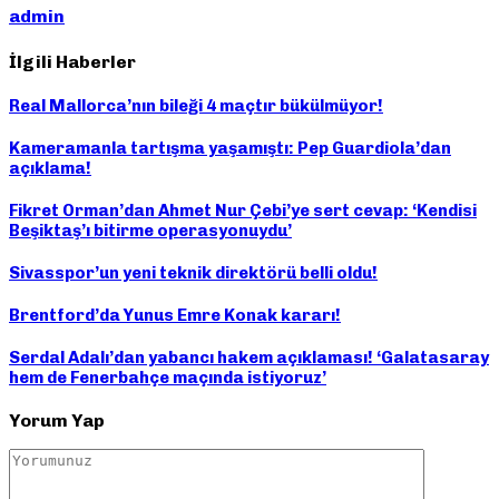
admin
İlgili Haberler
Real Mallorca’nın bileği 4 maçtır bükülmüyor!
Kameramanla tartışma yaşamıştı: Pep Guardiola’dan
açıklama!
Fikret Orman’dan Ahmet Nur Çebi’ye sert cevap: ‘Kendisi
Beşiktaş’ı bitirme operasyonuydu’
Sivasspor’un yeni teknik direktörü belli oldu!
Brentford’da Yunus Emre Konak kararı!
Serdal Adalı’dan yabancı hakem açıklaması! ‘Galatasaray
hem de Fenerbahçe maçında istiyoruz’
Yorum Yap