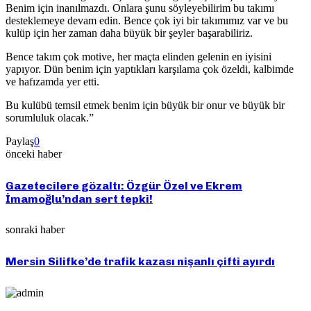
Benim için inanılmazdı. Onlara şunu söyleyebilirim bu takımı
desteklemeye devam edin. Bence çok iyi bir takımımız var ve bu
kulüp için her zaman daha büyük bir şeyler başarabiliriz.
Bence takım çok motive, her maçta elinden gelenin en iyisini
yapıyor. Dün benim için yaptıkları karşılama çok özeldi, kalbimde
ve hafızamda yer etti.
Bu kulübü temsil etmek benim için büyük bir onur ve büyük bir
sorumluluk olacak.”
Paylaş
0
önceki haber
Gazetecilere gözaltı: Özgür Özel ve Ekrem
İmamoğlu’ndan sert tepki!
sonraki haber
Mersin Silifke’de trafik kazası nişanlı çifti ayırdı