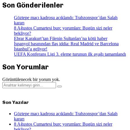
Son Gönderilenler
Göztepe maçı kadrosu açıklandı: Trabzonspor’dan Salah
kararı
8 Ağustos Cumartesi burç yorumları: Bugün sizi neler
bekliyor?
Ebrar Karakurt’tan Filenin Sultanları’na kötü haber
İspanyol basınından flaş iddia: Real Madrid ve Barcelona
İstanbul’a geliyor!
UEFA Konferans Ligi 3. eleme turunun ilk ayağı tamamlandı
Son Yorumlar
Görüntülenecek bir yorum yok.
Search
Search
for:
Son Yazılar
Göztepe maçı kadrosu açıklandı: Trabzonspor’dan Salah
kararı
8 Ağustos Cumartesi burç yorumları: Bugün sizi neler
bekliyor?