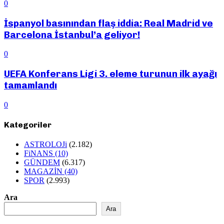
0
İspanyol basınından flaş iddia: Real Madrid ve
Barcelona İstanbul’a geliyor!
0
UEFA Konferans Ligi 3. eleme turunun ilk ayağı
tamamlandı
0
Kategoriler
ASTROLOJi
(2.182)
FiNANS
(10)
GÜNDEM
(6.317)
MAGAZİN
(40)
SPOR
(2.993)
Ara
Ara