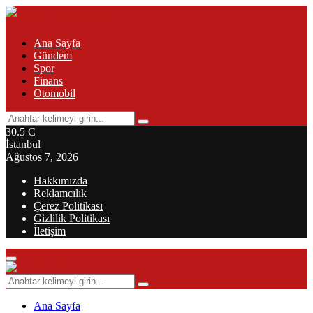
Ana Sayfa
Gündem
Spor
Finans
Otomobil
Search
Search
for:
30.5
C
İstanbul
Ağustos 7, 2026
Hakkımızda
Reklamcılık
Çerez Politikası
Gizlilik Politikası
İletişim
Primary
Menu
Search
Search
for:
Ana Sayfa