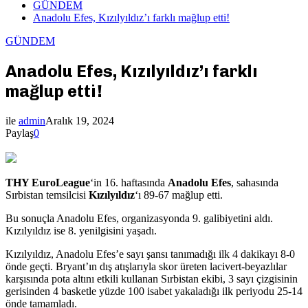
GÜNDEM
Anadolu Efes, Kızılyıldız’ı farklı mağlup etti!
GÜNDEM
Anadolu Efes, Kızılyıldız’ı farklı
mağlup etti!
ile
admin
Aralık 19, 2024
Paylaş
0
THY EuroLeague
‘in 16. haftasında
Anadolu Efes
, sahasında
Sırbistan temsilcisi
Kızılyıldız
‘ı 89-67 mağlup etti.
Bu sonuçla Anadolu Efes, organizasyonda 9. galibiyetini aldı.
Kızılyıldız ise 8. yenilgisini yaşadı.
Kızılyıldız, Anadolu Efes’e sayı şansı tanımadığı ilk 4 dakikayı 8-0
önde geçti. Bryant’ın dış atışlarıyla skor üreten lacivert-beyazlılar
karşısında pota altını etkili kullanan Sırbistan ekibi, 3 sayı çizgisinin
gerisinden 4 basketle yüzde 100 isabet yakaladığı ilk periyodu 25-14
önde tamamladı.