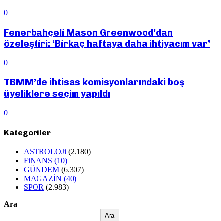
0
Fenerbahçeli Mason Greenwood’dan
özeleştiri: ‘Birkaç haftaya daha ihtiyacım var’
0
TBMM’de ihtisas komisyonlarındaki boş
üyeliklere seçim yapıldı
0
Kategoriler
ASTROLOJi
(2.180)
FiNANS
(10)
GÜNDEM
(6.307)
MAGAZİN
(40)
SPOR
(2.983)
Ara
Ara