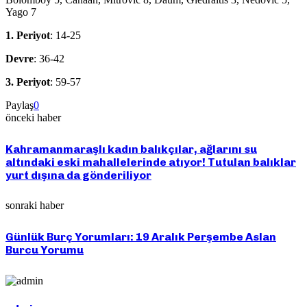
Yago 7
1. Periyot
: 14-25
Devre
: 36-42
3. Periyot
: 59-57
Paylaş
0
önceki haber
Kahramanmaraşlı kadın balıkçılar, ağlarını su
altındaki eski mahallelerinde atıyor! Tutulan balıklar
yurt dışına da gönderiliyor
sonraki haber
Günlük Burç Yorumları: 19 Aralık Perşembe Aslan
Burcu Yorumu