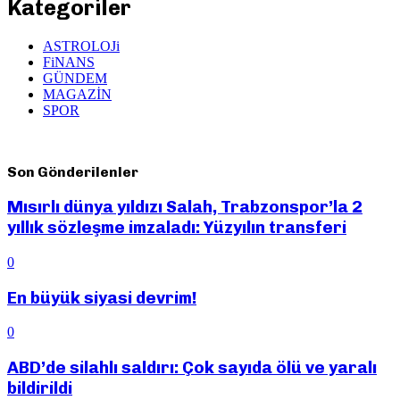
Kategoriler
ASTROLOJi
FiNANS
GÜNDEM
MAGAZİN
SPOR
Son Gönderilenler
Mısırlı dünya yıldızı Salah, Trabzonspor’la 2
yıllık sözleşme imzaladı: Yüzyılın transferi
0
En büyük siyasi devrim!
0
ABD’de silahlı saldırı: Çok sayıda ölü ve yaralı
bildirildi