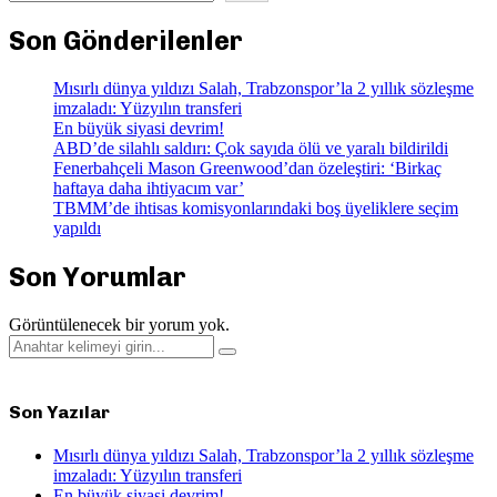
Son Gönderilenler
Mısırlı dünya yıldızı Salah, Trabzonspor’la 2 yıllık sözleşme
imzaladı: Yüzyılın transferi
En büyük siyasi devrim!
ABD’de silahlı saldırı: Çok sayıda ölü ve yaralı bildirildi
Fenerbahçeli Mason Greenwood’dan özeleştiri: ‘Birkaç
haftaya daha ihtiyacım var’
TBMM’de ihtisas komisyonlarındaki boş üyeliklere seçim
yapıldı
Son Yorumlar
Görüntülenecek bir yorum yok.
Search
Search
for:
Son Yazılar
Mısırlı dünya yıldızı Salah, Trabzonspor’la 2 yıllık sözleşme
imzaladı: Yüzyılın transferi
En büyük siyasi devrim!