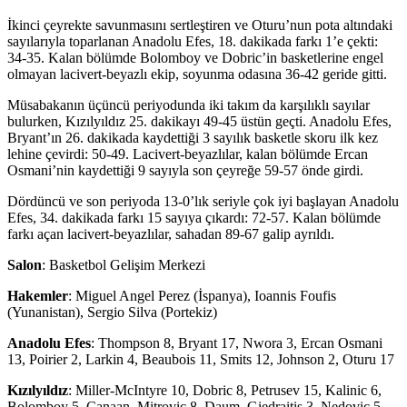
İkinci çeyrekte savunmasını sertleştiren ve Oturu’nun pota altındaki
sayılarıyla toparlanan Anadolu Efes, 18. dakikada farkı 1’e çekti:
34-35. Kalan bölümde Bolomboy ve Dobric’in basketlerine engel
olmayan lacivert-beyazlı ekip, soyunma odasına 36-42 geride gitti.
Müsabakanın üçüncü periyodunda iki takım da karşılıklı sayılar
bulurken, Kızılyıldız 25. dakikayı 49-45 üstün geçti. Anadolu Efes,
Bryant’ın 26. dakikada kaydettiği 3 sayılık basketle skoru ilk kez
lehine çevirdi: 50-49. Lacivert-beyazlılar, kalan bölümde Ercan
Osmani’nin kaydettiği 9 sayıyla son çeyreğe 59-57 önde girdi.
Dördüncü ve son periyoda 13-0’lık seriyle çok iyi başlayan Anadolu
Efes, 34. dakikada farkı 15 sayıya çıkardı: 72-57. Kalan bölümde
farkı açan lacivert-beyazlılar, sahadan 89-67 galip ayrıldı.
Salon
: Basketbol Gelişim Merkezi
Hakemler
: Miguel Angel Perez (İspanya), Ioannis Foufis
(Yunanistan), Sergio Silva (Portekiz)
Anadolu
Efes
: Thompson 8, Bryant 17, Nwora 3, Ercan Osmani
13, Poirier 2, Larkin 4, Beaubois 11, Smits 12, Johnson 2, Oturu 17
Kızılyıldız
: Miller-McIntyre 10, Dobric 8, Petrusev 15, Kalinic 6,
Bolomboy 5, Canaan, Mitrovic 8, Daum, Giedraitis 3, Nedovic 5,