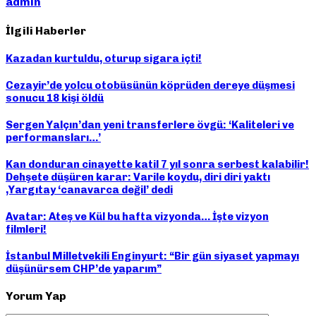
admin
İlgili Haberler
Kazadan kurtuldu, oturup sigara içti!
Cezayir’de yolcu otobüsünün köprüden dereye düşmesi
sonucu 18 kişi öldü
Sergen Yalçın’dan yeni transferlere övgü: ‘Kaliteleri ve
performansları…’
Kan donduran cinayette katil 7 yıl sonra serbest kalabilir!
Dehşete düşüren karar: Varile koydu, diri diri yaktı
,Yargıtay ‘canavarca değil’ dedi
Avatar: Ateş ve Kül bu hafta vizyonda… İşte vizyon
filmleri!
İstanbul Milletvekili Enginyurt: “Bir gün siyaset yapmayı
düşünürsem CHP’de yaparım”
Yorum Yap