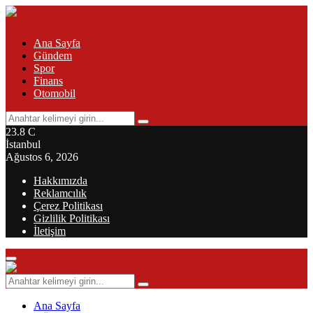
Ana Sayfa
Gündem
Spor
Finans
Otomobil
Search
Search
for:
23.8
C
İstanbul
Ağustos 6, 2026
Hakkımızda
Reklamcılık
Çerez Politikası
Gizlilik Politikası
İletişim
Primary
Menu
Search
Search
for:
Ana Sayfa